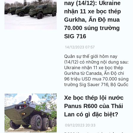
nay (14/12): Ukraine
nhận 11 xe bọc thép
Gurkha, Ấn Độ mua
70.000 súng trường
SIG 716
14/12/2023 07:57
Quân sự thế giới hôm nay
(14/12) có những nội dung sau:
Ukraine nhận 11 xe bọc thép
Gurkha từ Canada, Ấn Độ chi
96 triệu USD mua 70.000 súng
trường Sig Sauer 716, Bộ Quốc
phòng Argentina ra mắt radar
công nghệ cao RPA-170M…
Xe bọc thép lội nước
Panus R600 của Thái
Lan có gì đặc biệt?
09/12/2023 20:33