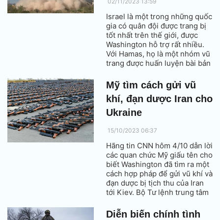
02/11/2023 13:59
Israel là một trong những quốc
gia có quân đội được trang bị
tốt nhất trên thế giới, được
Washington hỗ trợ rất nhiều.
Với Hamas, họ là một nhóm vũ
trang được huấn luyện bài bản
và có các đồng minh hùng
mạnh trong khu vực.
Mỹ tìm cách gửi vũ
khí, đạn dược Iran cho
Ukraine
15/10/2023 06:37
Hãng tin CNN hôm 4/10 dẫn lời
các quan chức Mỹ giấu tên cho
biết Washington đã tìm ra một
cách hợp pháp để gửi vũ khí và
đạn dược bị tịch thu của Iran
tới Kiev. Bộ Tư lệnh trung tâm
quân đội Mỹ (CENTCOM) đã
chuyển một triệu viên đạn cho
Diễn biến chính tình