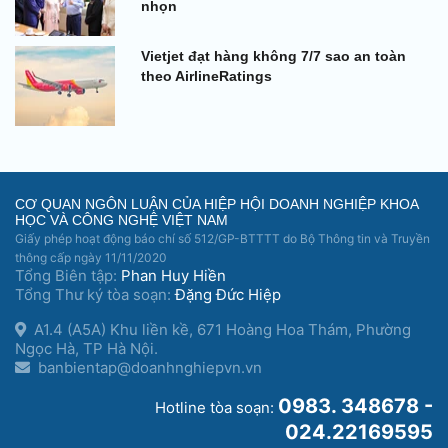
nhọn
Vietjet đạt hàng không 7/7 sao an toàn
theo AirlineRatings
CƠ QUAN NGÔN LUẬN CỦA HIỆP HỘI DOANH NGHIỆP KHOA
HỌC VÀ CÔNG NGHỆ VIỆT NAM
Giấy phép hoạt động báo chí số 512/GP-BTTTT do Bộ Thông tin và Truyền
thông cấp ngày 11/11/2020
Tổng Biên tập:
Phan Huy Hiền
Tổng Thư ký tòa soạn:
Đặng Đức Hiệp
A1.4 (A5A) Khu liền kề, 671 Hoàng Hoa Thám, Phường
Ngọc Hà, TP Hà Nội.
banbientap@doanhnghiepvn.vn
0983. 348678 -
Hotline tòa soạn:
024.22169595