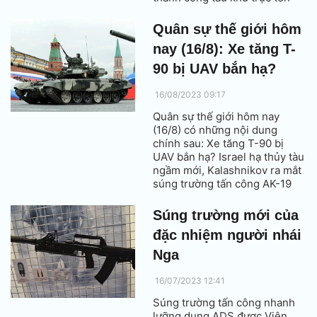
lửa dẫn đường DDG 128,
Hanwha Aerospace bàn giao
Quân sự thế giới hôm
48 pháo tự hành K9A1 cho Lực
nay (16/8): Xe tăng T-
lượng Vũ trang Ba Lan.
90 bị UAV bắn hạ?
16/08/2023 09:17
Quân sự thế giới hôm nay
(16/8) có những nội dung
chính sau: Xe tăng T-90 bị
UAV bắn hạ? Israel hạ thủy tàu
ngầm mới, Kalashnikov ra mắt
súng trường tấn công AK-19
phiên bản nâng cấp.
Súng trường mới của
đặc nhiệm người nhái
Nga
16/07/2023 12:41
Súng trường tấn công nhanh
lưỡng dụng ADS được Viện