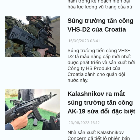
nằm trong kế hoạch hiện đại
hóa lực lượng vũ trang của xứ
lục lăng.
Súng trường tấn công
VHS-D2 của Croatia
16/09/2023 08:41
Súng trường tiến công VHS-
D2 là mẫu nâng cấp mới nhất
được phát triển và sản xuất bởi
Công ty HS Produkt của
Croatia dành cho quân đội
nước này.
Kalashnikov ra mắt
súng trường tấn công
AK-19 sửa đổi đặc biệt
23/08/2023 16:12
Nhà sản xuất Kalashnikov
Concern đã tiết lộ phiên bản