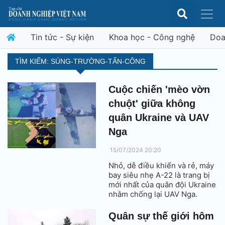
Tin tức - Sự kiện
Khoa học - Công nghệ
Doa
TÌM KIẾM: SÚNG-TRƯỜNG-TẤN-CÔNG
Cuộc chiến 'mèo vờn
chuột' giữa không
quân Ukraine và UAV
Nga
15/07/2024 20:20
Nhỏ, dễ điều khiển và rẻ, máy
bay siêu nhẹ A-22 là trang bị
mới nhất của quân đội Ukraine
nhằm chống lại UAV Nga.
Quân sự thế giới hôm