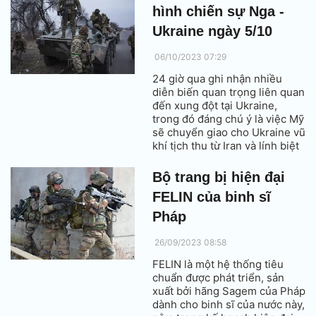
Ukraine vào đầu tuần này.
hình chiến sự Nga -
Ukraine ngày 5/10
06/10/2023 07:29
24 giờ qua ghi nhận nhiều
diễn biến quan trọng liên quan
đến xung đột tại Ukraine,
trong đó đáng chú ý là việc Mỹ
sẽ chuyển giao cho Ukraine vũ
khí tịch thu từ Iran và lính biệt
kích Ukraine đổ bộ Crimea.
Bộ trang bị hiện đại
FELIN của binh sĩ
Pháp
26/09/2023 08:58
FELIN là một hệ thống tiêu
chuẩn được phát triển, sản
xuất bởi hãng Sagem của Pháp
dành cho binh sĩ của nước này,