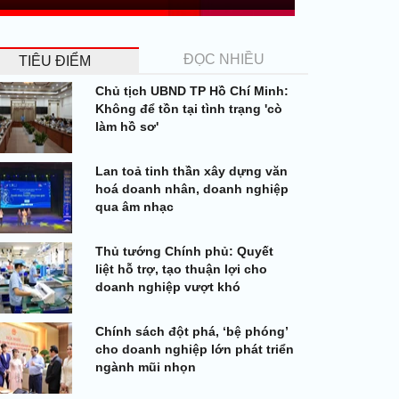
ĐỌC NHIỀU
TIÊU ĐIỂM
Chủ tịch UBND TP Hồ Chí Minh:
Không để tồn tại tình trạng 'cò
làm hồ sơ'
Lan toả tinh thần xây dựng văn
hoá doanh nhân, doanh nghiệp
qua âm nhạc
Thủ tướng Chính phủ: Quyết
liệt hỗ trợ, tạo thuận lợi cho
doanh nghiệp vượt khó
Chính sách đột phá, ‘bệ phóng’
cho doanh nghiệp lớn phát triển
ngành mũi nhọn