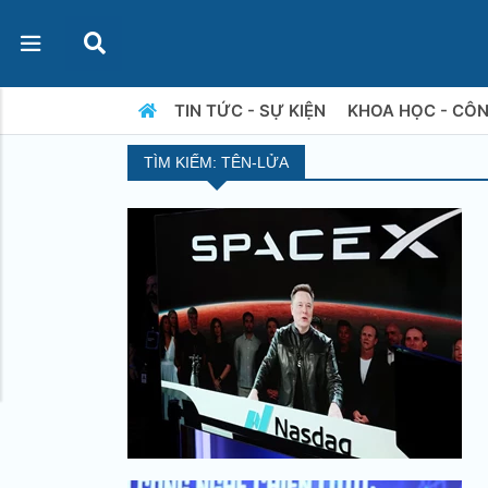
TIN TỨC - SỰ KIỆN
KHOA HỌC - CÔ
TÌM KIẾM: TÊN-LỬA