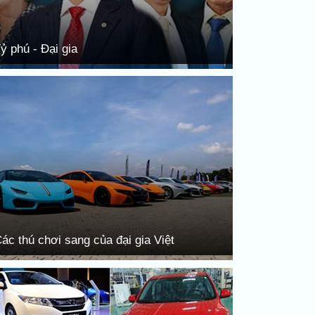
ỷ phú - Đại gia
ác thú chơi sang của đại gia Việt