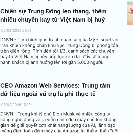
đau đầu đối phó.
Chiến sự Trung Đông leo thang, thêm
nhiều chuyến bay từ Việt Nam bị huỷ
02/03/2026 09:21
DNVN - Tình hình giao tranh quân sự giữa Mỹ - Israel với
Iran khiến không phận khu vực Trung Đông bị phong tỏa
trên diện rộng. Tính đến tối 1/3, danh sách các chuyến
bay từ Việt Nam bị hủy tiếp tục kéo dài, đẩy số lượng
hành khách bị ảnh hưởng lên tới gần 5.000 người.
CEO Amazon Web Services: Trung tâm
dữ liệu ngoài vũ trụ là phi thực tế
05/02/2026 15:10
DNVN - Trong khi tỷ phú Elon Musk và nhiều công ty
công nghệ đang vẽ ra viễn cảnh đưa máy chủ lên không
gian để giải quyết cơn khát năng lượng của AI, lãnh đạo
mảng điện toán đám mây của Amazon lại thẳng thắn "dội