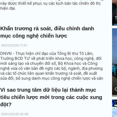
này được thiết kế phục vụ các kịch bản tác chiến đô thị
hiện đại.
T
Khẩn trương rà soát, điều chỉnh danh
mục công nghệ chiến lược
26/03/2026 17:47
DNVN - Thực hiện chỉ đạo của Tổng Bí thư Tô Lâm,
Trưởng BCĐ TƯ về phát triển khoa học, công nghệ, đổi
mới sáng tạo và chuyển đổi số, Bộ Khoa học và Công
nghệ vừa có văn bản đề nghị các bộ, ngành, địa phương
và các tổ chức liên quan khẩn trương rà soát, đề xuất
sửa đổi, bổ sung danh mục công nghệ chiến lược và sản
phẩm công nghệ chiến lược.
C
Vì sao trung tâm dữ liệu lại thành mục
tiêu chiến lược mới trong các cuộc xung
đột?
09/03/2026 20:48