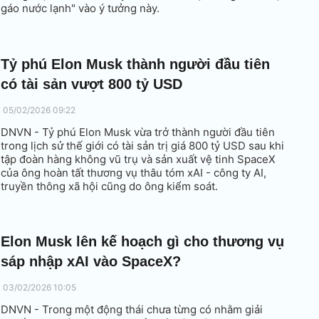
gáo nước lạnh" vào ý tưởng này.
Tỷ phú Elon Musk thành người đầu tiên
có tài sản vượt 800 tỷ USD
05/02/2026 09:22
DNVN - Tỷ phú Elon Musk vừa trở thành người đầu tiên
trong lịch sử thế giới có tài sản trị giá 800 tỷ USD sau khi
tập đoàn hàng không vũ trụ và sản xuất vệ tinh SpaceX
của ông hoàn tất thương vụ thâu tóm xAI - công ty AI,
truyền thông xã hội cũng do ông kiểm soát.
Elon Musk lên kế hoạch gì cho thương vụ
sáp nhập xAI vào SpaceX?
03/02/2026 10:05
DNVN - Trong một động thái chưa từng có nhằm giải