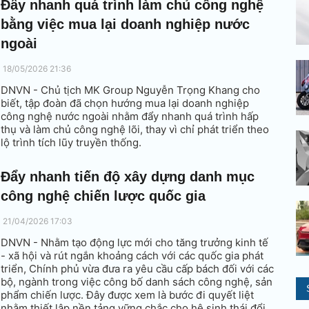
Đẩy nhanh quá trình làm chủ công nghệ
bằng việc mua lại doanh nghiệp nước
ngoài
18/05/2026 21:36
DNVN - Chủ tịch MK Group Nguyễn Trọng Khang cho
biết, tập đoàn đã chọn hướng mua lại doanh nghiệp
công nghệ nước ngoài nhằm đẩy nhanh quá trình hấp
thụ và làm chủ công nghệ lõi, thay vì chỉ phát triển theo
lộ trình tích lũy truyền thống.
Đẩy nhanh tiến độ xây dựng danh mục
công nghệ chiến lược quốc gia
21/04/2026 17:03
DNVN - Nhằm tạo động lực mới cho tăng trưởng kinh tế
- xã hội và rút ngắn khoảng cách với các quốc gia phát
triển, Chính phủ vừa đưa ra yêu cầu cấp bách đối với các
bộ, ngành trong việc công bố danh sách công nghệ, sản
phẩm chiến lược. Đây được xem là bước đi quyết liệt
nhằm thiết lập nền tảng vững chắc cho hệ sinh thái đổi