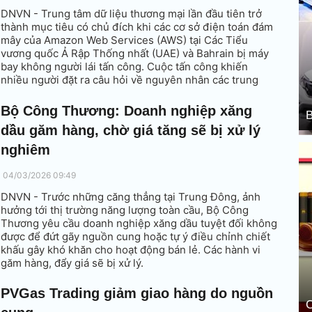
DNVN - Trung tâm dữ liệu thương mại lần đầu tiên trở
thành mục tiêu có chủ đích khi các cơ sở điện toán đám
mây của Amazon Web Services (AWS) tại Các Tiểu
vương quốc Ả Rập Thống nhất (UAE) và Bahrain bị máy
bay không người lái tấn công. Cuộc tấn công khiến
nhiều người đặt ra câu hỏi về nguyên nhân các trung
tâm này thành mục tiêu chiến lược?
Bộ Công Thương: Doanh nghiệp xăng
B
dầu găm hàng, chờ giá tăng sẽ bị xử lý
nghiêm
04/03/2026 09:49
DNVN - Trước những căng thẳng tại Trung Đông, ảnh
hưởng tới thị trường năng lượng toàn cầu, Bộ Công
Thương yêu cầu doanh nghiệp xăng dầu tuyệt đối không
được để đứt gãy nguồn cung hoặc tự ý điều chỉnh chiết
khấu gây khó khăn cho hoạt động bán lẻ. Các hành vi
găm hàng, đẩy giá sẽ bị xử lý.
PVGas Trading giảm giao hàng do nguồn
C