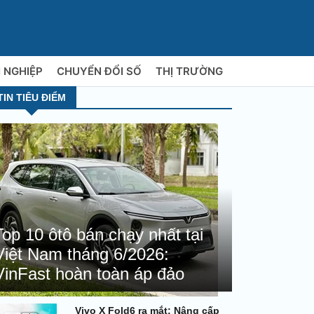
 NGHIỆP
CHUYỂN ĐỔI SỐ
THỊ TRƯỜNG
TIN TIÊU ĐIỂM
Top 10 ôtô bán chạy nhất tại
Việt Nam tháng 6/2026:
VinFast hoàn toàn áp đảo
Vivo X Fold6 ra mắt: Nâng cấp