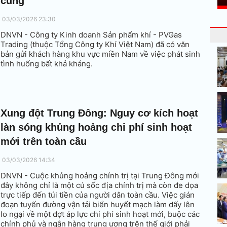
cung
03/03/2026 23:30
DNVN - Công ty Kinh doanh Sản phẩm khí - PVGas
Trading (thuộc Tổng Công ty Khí Việt Nam) đã có văn
bản gửi khách hàng khu vực miền Nam về việc phát sinh
tình huống bất khả kháng.
Xung đột Trung Đông: Nguy cơ kích hoạt
làn sóng khủng hoảng chi phí sinh hoạt
mới trên toàn cầu
03/03/2026 14:34
DNVN - Cuộc khủng hoảng chính trị tại Trung Đông mới
đây không chỉ là một cú sốc địa chính trị mà còn đe dọa
trực tiếp đến túi tiền của người dân toàn cầu. Việc gián
đoạn tuyến đường vận tải biển huyết mạch làm dấy lên
lo ngại về một đợt áp lực chi phí sinh hoạt mới, buộc các
chính phủ và ngân hàng trung ương trên thế giới phải