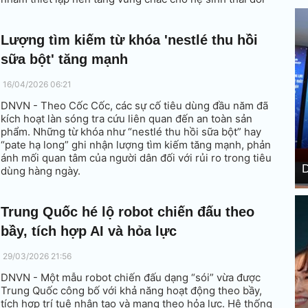
mới sáng tạo quốc gia.
Lượng tìm kiếm từ khóa 'nestlé thu hồi
sữa bột' tăng mạnh
16/04/2026 06:21
DNVN - Theo Cốc Cốc, các sự cố tiêu dùng đầu năm đã
kích hoạt làn sóng tra cứu liên quan đến an toàn sản
phẩm. Những từ khóa như “nestlé thu hồi sữa bột” hay
“pate hạ long” ghi nhận lượng tìm kiếm tăng mạnh, phản
ánh mối quan tâm của người dân đối với rủi ro trong tiêu
D
dùng hàng ngày.
Trung Quốc hé lộ robot chiến đấu theo
bầy, tích hợp AI và hỏa lực
29/03/2026 21:56
DNVN - Một mẫu robot chiến đấu dạng “sói” vừa được
Trung Quốc công bố với khả năng hoạt động theo bầy,
tích hợp trí tuệ nhân tạo và mang theo hỏa lực. Hệ thống