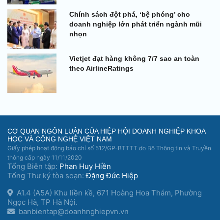
Chính sách đột phá, ‘bệ phóng’ cho
doanh nghiệp lớn phát triển ngành mũi
nhọn
Vietjet đạt hàng không 7/7 sao an toàn
theo AirlineRatings
CƠ QUAN NGÔN LUẬN CỦA HIỆP HỘI DOANH NGHIỆP KHOA
HỌC VÀ CÔNG NGHỆ VIỆT NAM
Giấy phép hoạt động báo chí số 512/GP-BTTTT do Bộ Thông tin và Truyền
thông cấp ngày 11/11/2020
Tổng Biên tập:
Phan Huy Hiền
Tổng Thư ký tòa soạn:
Đặng Đức Hiệp
A1.4 (A5A) Khu liền kề, 671 Hoàng Hoa Thám, Phường
Ngọc Hà, TP Hà Nội.
banbientap@doanhnghiepvn.vn