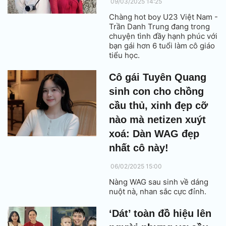
09/03/2025 14:25
Chàng hot boy U23 Việt Nam -
Trần Danh Trung đang trong
chuyện tình đầy hạnh phúc với
bạn gái hơn 6 tuổi làm cô giáo
tiểu học.
Cô gái Tuyên Quang
sinh con cho chồng
cầu thủ, xinh đẹp cỡ
nào mà netizen xuýt
xoá: Dàn WAG đẹp
nhất cô này!
06/02/2025 15:00
Nàng WAG sau sinh về dáng
nuột nà, nhan sắc cực đỉnh.
‘Dát’ toàn đồ hiệu lên