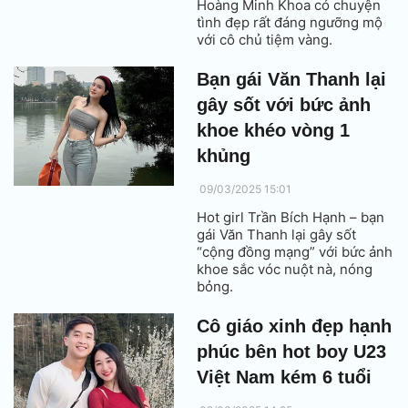
Hoàng Minh Khoa có chuyện
tình đẹp rất đáng ngưỡng mộ
với cô chủ tiệm vàng.
Bạn gái Văn Thanh lại
gây sốt với bức ảnh
khoe khéo vòng 1
khủng
09/03/2025 15:01
Hot girl Trần Bích Hạnh – bạn
gái Văn Thanh lại gây sốt
“cộng đồng mạng” với bức ảnh
khoe sắc vóc nuột nà, nóng
bỏng.
Cô giáo xinh đẹp hạnh
phúc bên hot boy U23
Việt Nam kém 6 tuổi