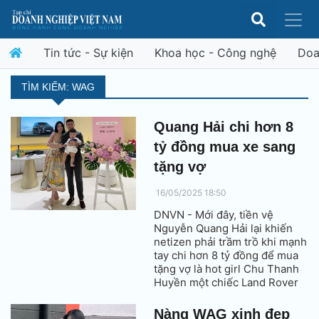
Tin tức - Sự kiện
Khoa học - Công nghệ
Doa
TÌM KIẾM: WAG
Quang Hải chi hơn 8
tỷ đồng mua xe sang
tặng vợ
16/05/2025 18:50
DNVN - Mới đây, tiền vệ
Nguyễn Quang Hải lại khiến
netizen phải trầm trồ khi mạnh
tay chi hơn 8 tỷ đồng để mua
tặng vợ là hot girl Chu Thanh
Huyền một chiếc Land Rover
Range Rover Sport cực xịn sò.
Nàng WAG xinh đẹp