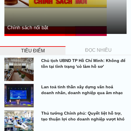
Chính sách nổi bật
ĐỌC NHIỀU
TIÊU ĐIỂM
Chủ tịch UBND TP Hồ Chí Minh: Không để
tồn tại tình trạng 'cò làm hồ sơ'
Lan toả tinh thần xây dựng văn hoá
doanh nhân, doanh nghiệp qua âm nhạc
Thủ tướng Chính phủ: Quyết liệt hỗ trợ,
tạo thuận lợi cho doanh nghiệp vượt khó