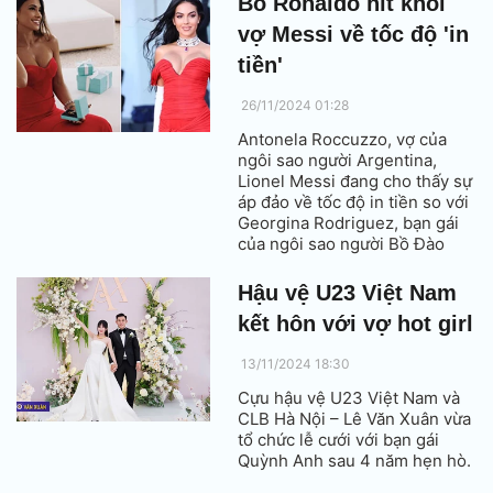
Bồ Ronaldo hít khói
vợ Messi về tốc độ 'in
tiền'
26/11/2024 01:28
Antonela Roccuzzo, vợ của
ngôi sao người Argentina,
Lionel Messi đang cho thấy sự
áp đảo về tốc độ in tiền so với
Georgina Rodriguez, bạn gái
của ngôi sao người Bồ Đào
Nha, Cristiano Ronaldo.
Hậu vệ U23 Việt Nam
kết hôn với vợ hot girl
13/11/2024 18:30
Cựu hậu vệ U23 Việt Nam và
CLB Hà Nội – Lê Văn Xuân vừa
tổ chức lễ cưới với bạn gái
Quỳnh Anh sau 4 năm hẹn hò.