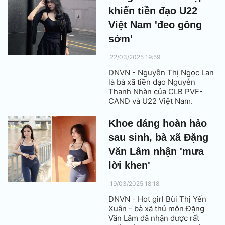
khiến tiền đạo U22
Việt Nam 'đeo gông
sớm'
22/03/2025 19:59
DNVN - Nguyễn Thị Ngọc Lan
là bà xã tiền đạo Nguyễn
Thanh Nhàn của CLB PVF-
CAND và U22 Việt Nam.
Khoe dáng hoàn hảo
sau sinh, bà xã Đặng
Văn Lâm nhận 'mưa
lời khen'
19/03/2025 18:18
DNVN - Hot girl Bùi Thị Yến
Xuân - bà xã thủ môn Đặng
Văn Lâm đã nhận được rất