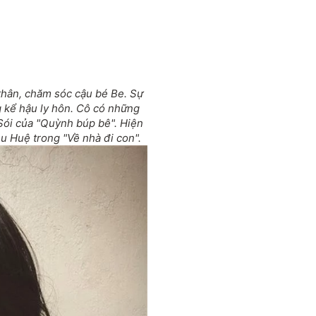
thân, chăm sóc cậu bé Be. Sự
g kể hậu ly hôn. Cô có những
 Sói của "Quỳnh búp bê". Hiện
u Huệ trong "Về nhà đi con".