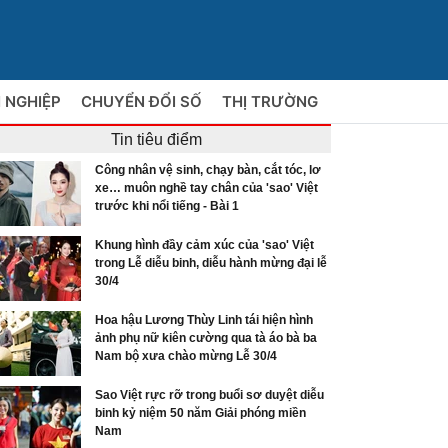
 NGHIỆP
CHUYỂN ĐỔI SỐ
THỊ TRƯỜNG
Tin tiêu điểm
Công nhân vệ sinh, chạy bàn, cắt tóc, lơ
xe… muôn nghề tay chân của 'sao' Việt
trước khi nổi tiếng - Bài 1
Khung hình đầy cảm xúc của 'sao' Việt
trong Lễ diễu binh, diễu hành mừng đại lễ
30/4
Hoa hậu Lương Thùy Linh tái hiện hình
ảnh phụ nữ kiên cường qua tà áo bà ba
Nam bộ xưa chào mừng Lễ 30/4
Sao Việt rực rỡ trong buổi sơ duyệt diễu
binh kỷ niệm 50 năm Giải phóng miền
Nam