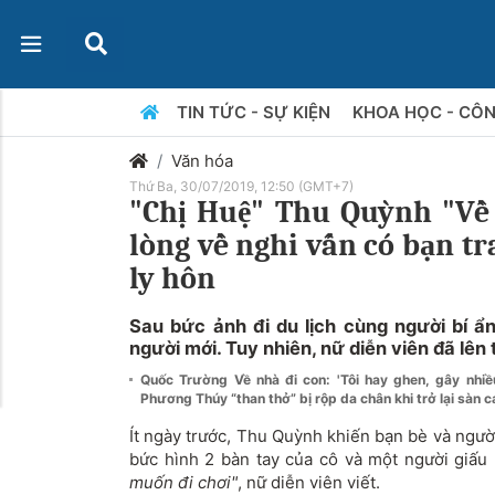
TIN TỨC - SỰ KIỆN
KHOA HỌC - CÔ
Văn hóa
Thứ Ba, 30/07/2019, 12:50 (GMT+7)
"Chị Huệ" Thu Quỳnh "Về 
lòng về nghi vấn có bạn t
ly hôn
Sau bức ảnh đi du lịch cùng người bí ẩn
người mới. Tuy nhiên, nữ diễn viên đã lên 
Quốc Trường Về nhà đi con: 'Tôi hay ghen, gây nhiề
Phương Thúy “than thở” bị rộp da chân khi trở lại sàn 
Ít ngày trước, Thu Quỳnh khiến bạn bè và ngườ
bức hình 2 bàn tay của cô và một người giấu
muốn đi chơi"
, nữ diễn viên viết.