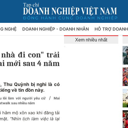
NG NGHỆ
DOANH NGHIỆP - DOANH NHÂN
HỖ TRỢ DOANH
Xem nhiều nhất
nhà đi con" trải
rai mới sau 4 năm
, Thu Quỳnh bị nghi là có
tiếng về tin đồn này.
/
u lỗi lầm với người yêu cũ'
Mai
catwalk sau nhiều năm
i hâm mộ xôn xao khi đăng tải
 mặt.
"Nhìn lịch làm việc là lại