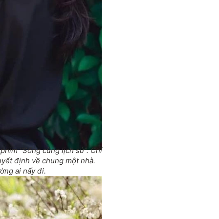
phim "Sống cùng lịch sử". Chỉ
quyết định về chung một nhà.
ờng ai nấy đi.