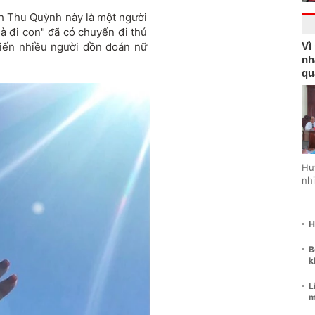
h Thu Quỳnh này là một người
à đi con" đã có chuyến đi thú
khiến nhiều người đồn đoán nữ
Vì
nh
qu
Hu
nhi
H
B
k
L
m