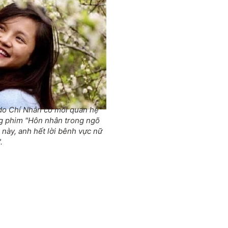
do Chí Nhân có mối quan hệ
ng phim "Hôn nhân trong ngõ
 này, anh hết lời bênh vực nữ
.