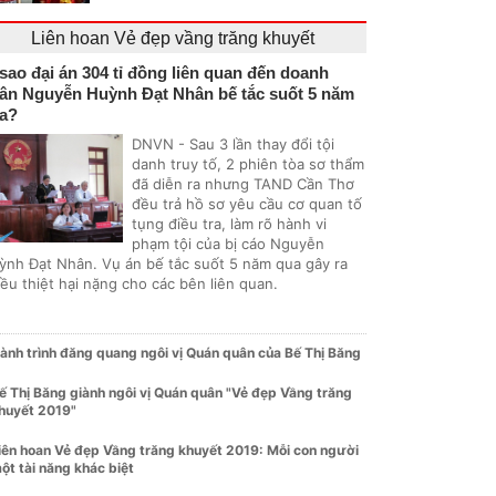
Liên hoan Vẻ đẹp vầng trăng khuyết
 sao đại án 304 tỉ đồng liên quan đến doanh
ân Nguyễn Huỳnh Đạt Nhân bế tắc suốt 5 năm
a?
DNVN - Sau 3 lần thay đổi tội
danh truy tố, 2 phiên tòa sơ thẩm
đã diễn ra nhưng TAND Cần Thơ
đều trả hồ sơ yêu cầu cơ quan tố
tụng điều tra, làm rõ hành vi
phạm tội của bị cáo Nguyễn
ỳnh Đạt Nhân. Vụ án bế tắc suốt 5 năm qua gây ra
ều thiệt hại nặng cho các bên liên quan.
ành trình đăng quang ngôi vị Quán quân của Bế Thị Băng
ế Thị Băng giành ngôi vị Quán quân "Vẻ đẹp Vầng trăng
huyết 2019"
iên hoan Vẻ đẹp Vầng trăng khuyết 2019: Mỗi con người
ột tài năng khác biệt