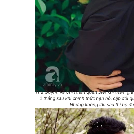
Thu Quỳnh và Chí Nhân quen biết khi tham gia 
2 tháng sau khi chính thức hẹn hò, cặp đôi 
Nhưng không lâu sau thì họ đư