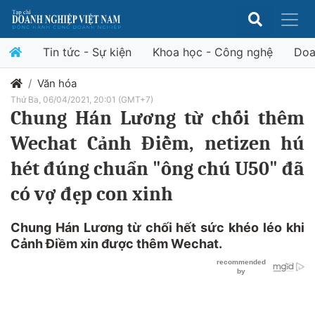
Tin tức - Sự kiện
Khoa học - Công nghệ
Doa
Văn hóa
Thứ Ba, 06/04/2021, 20:01 (GMT+7)
Chung Hán Lương từ chối thêm
Wechat Cảnh Điềm, netizen hú
hét đúng chuẩn "ông chú U50" đã
có vợ đẹp con xinh
Chung Hán Lương từ chối hết sức khéo léo khi
Cảnh Điềm xin được thêm Wechat.