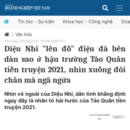
Tin tức - Sự kiện
Khoa học - Công nghệ
Doa
Văn hóa
Thứ Sáu, 05/02/2021, 10:36 (GMT+7)
Diệu Nhi "lên đồ" điệu đà bên
dàn sao ở hậu trường Táo Quân
tiền truyện 2021, nhìn xuống đôi
chân mà ngã ngửa
Nhìn vẻ ngoài của Diệu Nhi, dân tình khẳng định
ngay đây là nhân tố hài hước của Táo Quân tiền
truyện 2021.