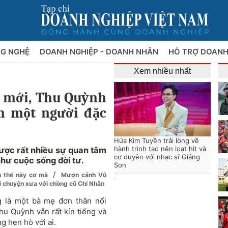
NG NGHỆ
DOANH NGHIỆP - DOANH NHÂN
HỖ TRỢ DOANH
Xem nhiều nhất
i mới, Thu Quỳnh
n một người đặc
Hứa Kim Tuyền trải lòng về
hành trình tạo nên loạt hit và
được rất nhiều sự quan tâm
cơ duyên với nhạc sĩ Giáng
như cuộc sống đời tư.
Son
/
h thế này cơ mà
Mượn cảnh Vũ
i chuyện xưa với chồng cũ Chí Nhân
 là một bà mẹ đơn thân nổi
hu Quỳnh vẫn rất kín tiếng và
g hẹn hò với ai.