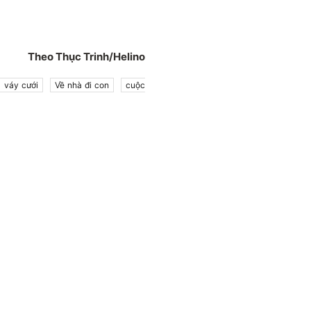
Theo Thục Trinh/Helino
váy cưới
Về nhà đi con
cuộc