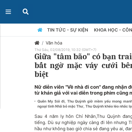
TIN TỨC - SỰ KIỆN
KHOA HỌC - CÔ
Văn hóa
Thứ Sáu, 02/08/2019, 10:32 (GMT+7)
Giữa "tâm bão" có bạn tra
bất ngờ mặc váy cưới bê
biệt
Nữ diễn viên "Về nhà đi con" đang nhận 
từ khán giả với vai diễn trong phim cũng 
Quên My Sói đi, Thu Quỳnh giờ mềm yếu mong man
ngoại tình Nhã bỏ mặc Thư, Thu Quỳnh khéo léo nhắc lạ
Sau 4 năm ly hôn Chí Nhân,Thu Quỳnh đang
tiếng. Dù sự nghiệp ngày càng đi lên nhưng T
hầu như không bao giờ chia sẻ đang yêu ai, đan