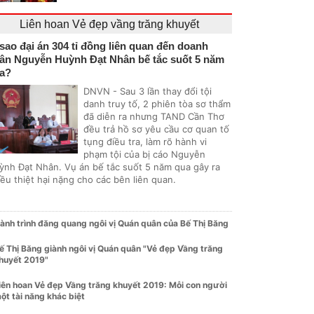
Liên hoan Vẻ đẹp vầng trăng khuyết
 sao đại án 304 tỉ đồng liên quan đến doanh
ân Nguyễn Huỳnh Đạt Nhân bế tắc suốt 5 năm
a?
DNVN - Sau 3 lần thay đổi tội
danh truy tố, 2 phiên tòa sơ thẩm
đã diễn ra nhưng TAND Cần Thơ
đều trả hồ sơ yêu cầu cơ quan tố
tụng điều tra, làm rõ hành vi
phạm tội của bị cáo Nguyễn
ỳnh Đạt Nhân. Vụ án bế tắc suốt 5 năm qua gây ra
ều thiệt hại nặng cho các bên liên quan.
ành trình đăng quang ngôi vị Quán quân của Bế Thị Băng
ế Thị Băng giành ngôi vị Quán quân "Vẻ đẹp Vầng trăng
huyết 2019"
iên hoan Vẻ đẹp Vầng trăng khuyết 2019: Mỗi con người
ột tài năng khác biệt