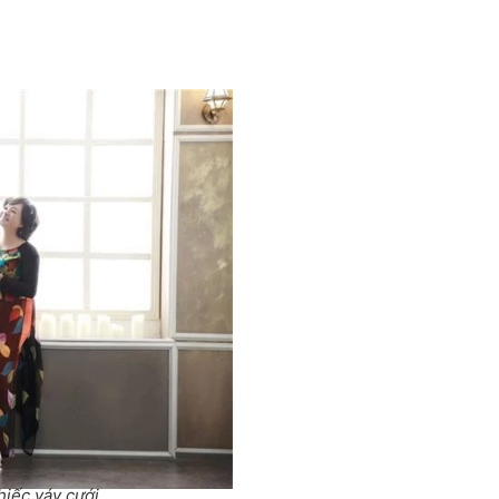
hiếc váy cưới