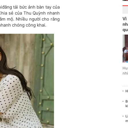
hiđăng tải bức ảnh bàn tay của
 Chia sẻ của Thu Quỳnh nhanh
hâm mộ. Nhiều người cho rằng
Vì
nh
 nhanh chóng công khai.
qu
Hu
nhi
H
B
k
L
m