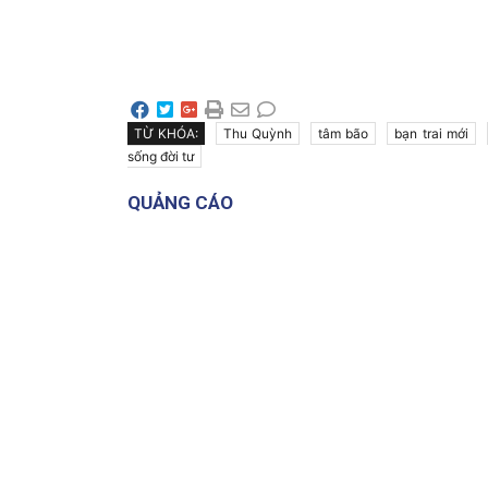
TỪ KHÓA:
Thu Quỳnh
tâm bão
bạn trai mới
sống đời tư
QUẢNG CÁO