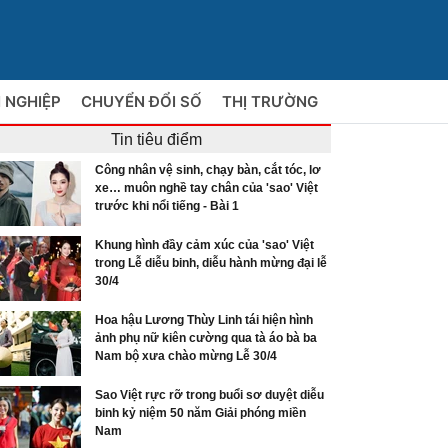
 NGHIỆP
CHUYỂN ĐỔI SỐ
THỊ TRƯỜNG
Tin tiêu điểm
Công nhân vệ sinh, chạy bàn, cắt tóc, lơ
xe… muôn nghề tay chân của 'sao' Việt
trước khi nổi tiếng - Bài 1
Khung hình đầy cảm xúc của 'sao' Việt
trong Lễ diễu binh, diễu hành mừng đại lễ
30/4
Hoa hậu Lương Thùy Linh tái hiện hình
ảnh phụ nữ kiên cường qua tà áo bà ba
Nam bộ xưa chào mừng Lễ 30/4
Sao Việt rực rỡ trong buổi sơ duyệt diễu
binh kỷ niệm 50 năm Giải phóng miền
Nam