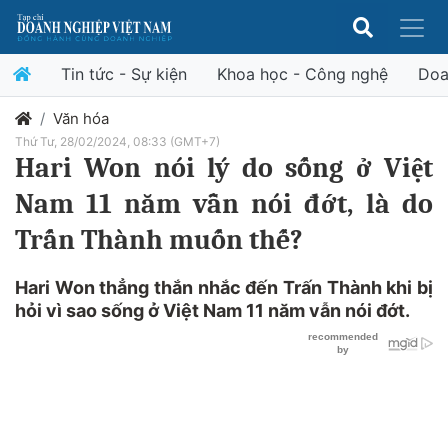
Tin tức - Sự kiện
Khoa học - Công nghệ
Doa
Văn hóa
Thứ Tư, 28/02/2024, 08:33 (GMT+7)
Hari Won nói lý do sống ở Việt
Nam 11 năm vẫn nói đớt, là do
Trấn Thành muốn thế?
Hari Won thẳng thắn nhắc đến Trấn Thành khi bị
hỏi vì sao sống ở Việt Nam 11 năm vẫn nói đớt.