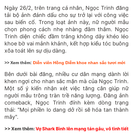
Ngày 26/2, trên trang cá nhân, Ngọc Trinh đăng
tải bộ ảnh đánh dấu cho sự trở lại với công việc
sau biến cố. Trong loạt ảnh này, nữ người mẫu
chọn phong cách nhẹ nhàng đằm thắm. Ngọc
Trinh diện chiếc đầm trắng không dây khéo léo
khoe bờ vai mảnh khảnh, kết hợp kiểu tóc buông
xõa toát lên sự dịu dàng.
>> Xem thêm:
Diễn viên Hồng Diễm khoe nhan sắc tươi mới
Bên dưới bài đăng, nhiều cư dân mạng dành lời
khen ngợi cho nhan sắc mặn mà của Ngọc Trinh.
Một số ý kiến nhận xét việc tăng cân giúp nữ
người mẫu trông tràn trề năng lượng. Đăng ảnh
comeback, Ngọc Trinh đính kèm dòng trạng
thái: "Mọi phiền lo dang dở rồi sẽ hóa tan thành
mây".
>> Xem thêm:
Vợ Shark Bình lên mạng tán gẫu, vô tình tiết