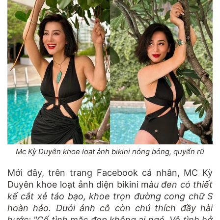
Mc Kỳ Duyên khoe loạt ảnh bikini nóng bỏng, quyến rũ
Mới đây, trên trang Facebook cá nhân, MC Kỳ
Duyên khoe loạt ảnh diện bikini m
àu đen có thiết
kế cắt xẻ táo bạo, khoe trọn đường cong chữ S
hoàn hảo. Dưới ảnh cô còn chú thích đầy hài
hước: "Cố tình mặc đẹp không ai ngó. Vô tình hở