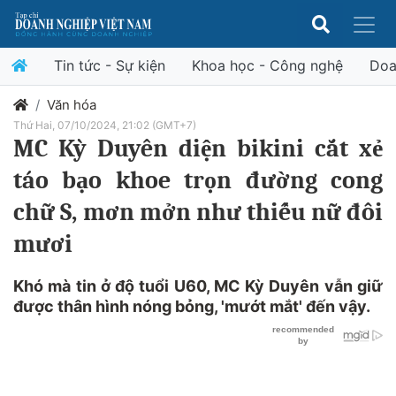
Tin tức - Sự kiện
Khoa học - Công nghệ
Doa
Văn hóa
Thứ Hai, 07/10/2024, 21:02 (GMT+7)
MC Kỳ Duyên diện bikini cắt xẻ
táo bạo khoe trọn đường cong
chữ S, mơn mởn như thiếu nữ đôi
mươi
Khó mà tin ở độ tuổi U60, MC Kỳ Duyên vẫn giữ
được thân hình nóng bỏng, 'mướt mắt' đến vậy.