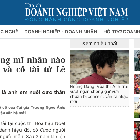
NG NGHỆ
DOANH NGHIỆP - DOANH NHÂN
HỖ TRỢ DOANH
Xem nhiều nhất
ông mĩ nhân nào
và cố tài tử Lê
Hoàng Dũng: Vừa thi ‘Anh trai
vượt ngàn chông gai’ vừa
là anh em nuôi cực thân
chuẩn bị concert, vẫn ra nhạc
mới
ồ sộ của đại gia Trương Ngọc Ánh:
 tậu căn hộ mới
ài tại cuộc thi Hoa hậu Noel
 danh hiệu đó, cô được người
c người mẫu. Sau 3 năm lăn lộn