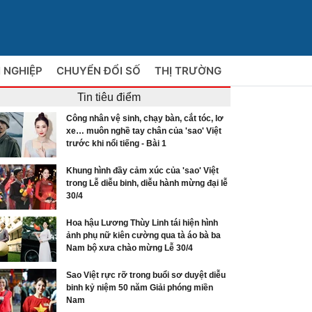
 NGHIỆP
CHUYỂN ĐỔI SỐ
THỊ TRƯỜNG
Tin tiêu điểm
Công nhân vệ sinh, chạy bàn, cắt tóc, lơ
xe… muôn nghề tay chân của 'sao' Việt
trước khi nổi tiếng - Bài 1
Khung hình đầy cảm xúc của 'sao' Việt
trong Lễ diễu binh, diễu hành mừng đại lễ
30/4
Hoa hậu Lương Thùy Linh tái hiện hình
ảnh phụ nữ kiên cường qua tà áo bà ba
Nam bộ xưa chào mừng Lễ 30/4
Sao Việt rực rỡ trong buổi sơ duyệt diễu
binh kỷ niệm 50 năm Giải phóng miền
Nam