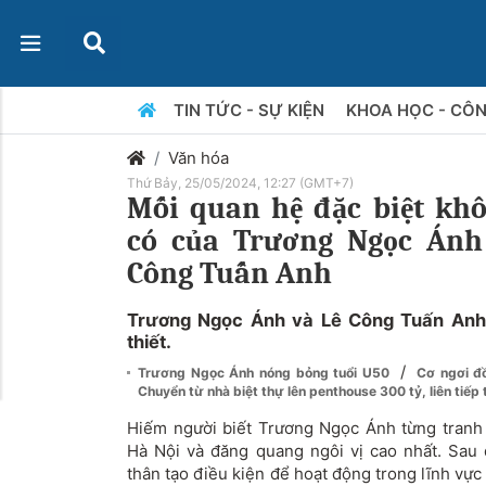
TIN TỨC - SỰ KIỆN
KHOA HỌC - CÔ
Văn hóa
Thứ Bảy, 25/05/2024, 12:27 (GMT+7)
Mối quan hệ đặc biệt kh
có của Trương Ngọc Ánh 
Công Tuấn Anh
Trương Ngọc Ánh và Lê Công Tuấn Anh 
thiết.
/
Trương Ngọc Ánh nóng bỏng tuổi U50
Cơ ngơi đ
Chuyển từ nhà biệt thự lên penthouse 300 tỷ, liên tiếp
Hiếm người biết Trương Ngọc Ánh từng tranh t
Hà Nội và đăng quang ngôi vị cao nhất. Sau
thân tạo điều kiện để hoạt động trong lĩnh vự