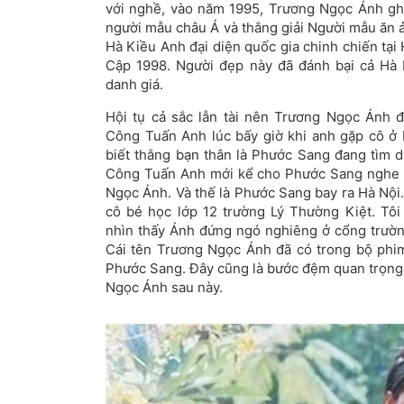
với nghề, vào năm 1995, Trương Ngọc Ánh gh
người mẫu châu Á và thắng giải Người mẫu ăn 
Hà Kiều Anh đại diện quốc gia chinh chiến tại
Cập 1998. Người đẹp này đã đánh bại cả Hà
danh giá.
Hội tụ cả sắc lẫn tài nên Trương Ngọc Ánh 
Công Tuấn Anh lúc bấy giờ khi anh gặp cô ở 
biết thằng bạn thân là Phước Sang đang tìm d
Công Tuấn Anh mới kể cho Phước Sang nghe v
Ngọc Ánh. Và thế là Phước Sang bay ra Hà Nội
cô bé học lớp 12 trường Lý Thường Kiệt. Tôi
nhìn thấy Ánh đứng ngó nghiêng ở cổng trường
Cái tên Trương Ngọc Ánh đã có trong bộ phi
Phước Sang. Đây cũng là bước đệm quan trọng 
Ngọc Ánh sau này.