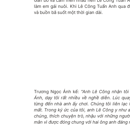
Gắn bó và cảm mến nhau nên Lê Công Tuấn A
làm em gái nuôi. Khi Lê Công Tuấn Anh qua 
và buồn bã suốt một thời gian dài.
Trương Ngọc Ánh kể:
"Anh Lê Công nhận tôi 
Ánh, dạy tôi rất nhiều về nghề diễn. Lúc qua
từng đến nhà anh ấy chơi. Chúng tôi liên lạc
mất. Trong ký ức của tôi, anh Lê Công y như 
chúng, thích chuyện trò, nhậu với những ngườ
mắn vì được đóng chung với hai ông anh đáng 