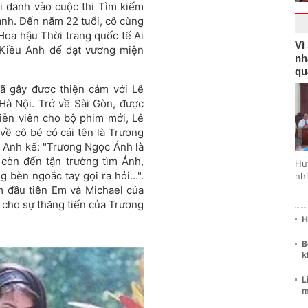
i danh vào cuộc thi Tìm kiếm
ảnh. Đến năm 22 tuổi, cô cùng
 Hoa hậu Thời trang quốc tế Ai
Vì
 Kiều Anh để đạt vương miện
nh
qu
đã gây được thiện cảm với Lê
Hà Nội. Trở về Sài Gòn, được
iễn viên cho bộ phim mới, Lê
ề cô bé có cái tên là Trương
. Anh kể: "Trương Ngọc Ánh là
 còn đến tận trường tìm Ánh,
Hu
 bèn ngoắc tay gọi ra hỏi…".
nhi
m đầu tiên Em và Michael của
cho sự thăng tiến của Trương
H
B
k
L
m