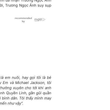
nh đã nhận Trương Ngọc Ánh
đời, Trương Ngọc Ánh suy sụp
là em nuôi, hay gọi tôi là bé
y Em và Michael Jackson, tôi
 thường xuyên cho tới khi anh
anh Quyền Linh, gần gũi quần
i bình dân. Tôi thấy mình may
mến như vậy".