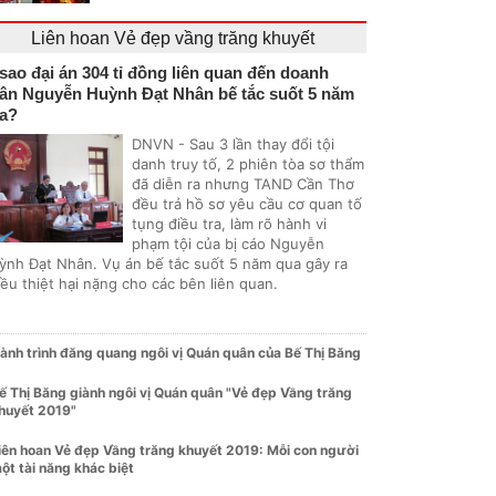
Liên hoan Vẻ đẹp vầng trăng khuyết
 sao đại án 304 tỉ đồng liên quan đến doanh
ân Nguyễn Huỳnh Đạt Nhân bế tắc suốt 5 năm
a?
DNVN - Sau 3 lần thay đổi tội
danh truy tố, 2 phiên tòa sơ thẩm
đã diễn ra nhưng TAND Cần Thơ
đều trả hồ sơ yêu cầu cơ quan tố
tụng điều tra, làm rõ hành vi
phạm tội của bị cáo Nguyễn
ỳnh Đạt Nhân. Vụ án bế tắc suốt 5 năm qua gây ra
ều thiệt hại nặng cho các bên liên quan.
ành trình đăng quang ngôi vị Quán quân của Bế Thị Băng
ế Thị Băng giành ngôi vị Quán quân "Vẻ đẹp Vầng trăng
huyết 2019"
iên hoan Vẻ đẹp Vầng trăng khuyết 2019: Mỗi con người
ột tài năng khác biệt