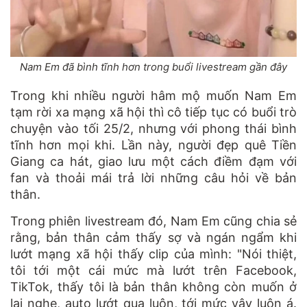
Nam Em đã bình tĩnh hơn trong buổi livestream gần đây
Trong khi nhiều người hâm mộ muốn Nam Em
tạm rời xa mạng xã hội thì cô tiếp tục có buổi trò
chuyện vào tối 25/2, nhưng với phong thái bình
tĩnh hơn mọi khi. Lần này, người đẹp quê Tiền
Giang ca hát, giao lưu một cách điềm đạm với
fan và thoải mái trả lời những câu hỏi về bản
thân.
Trong phiên livestream đó, Nam Em cũng chia sẻ
rằng, bản thân cảm thấy sợ và ngán ngẩm khi
lướt mạng xã hội thấy clip của mình: "Nói thiệt,
tôi tới một cái mức mà lướt trên Facebook,
TikTok, thấy tôi là bản thân không còn muốn ở
lại nghe, auto lướt qua luôn, tới mức vậy luôn á.