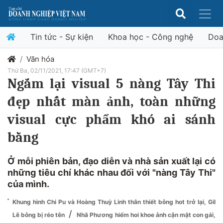
Tin tức - Sự kiện
Khoa học - Công nghệ
Doa
Văn hóa
Thứ Ba, 02/11/2021, 17:47 (GMT+7)
Ngắm lại visual 5 nàng Tây Thi
đẹp nhất màn ảnh, toàn những
visual cực phẩm khó ai sánh
bằng
Ở mỗi phiên bản, đạo diễn và nhà sản xuất lại có
những tiêu chí khác nhau đối với "nàng Tây Thi"
của mình.
Khung hình Chi Pu và Hoàng Thuỳ Linh thân thiết bỗng hot trở lại, Gil
/
Lê bỗng bị réo tên
Nhã Phương hiếm hoi khoe ảnh cận mặt con gái,