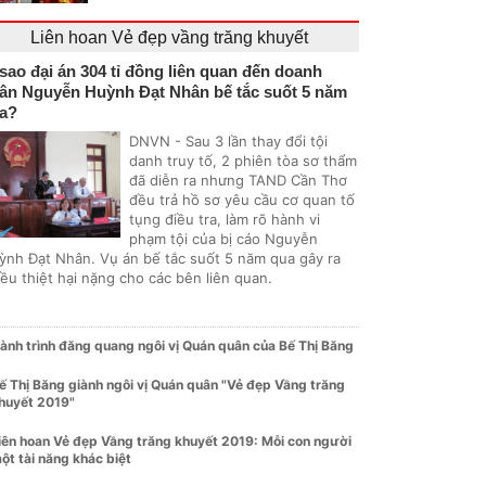
Liên hoan Vẻ đẹp vầng trăng khuyết
 sao đại án 304 tỉ đồng liên quan đến doanh
ân Nguyễn Huỳnh Đạt Nhân bế tắc suốt 5 năm
a?
DNVN - Sau 3 lần thay đổi tội
danh truy tố, 2 phiên tòa sơ thẩm
đã diễn ra nhưng TAND Cần Thơ
đều trả hồ sơ yêu cầu cơ quan tố
tụng điều tra, làm rõ hành vi
phạm tội của bị cáo Nguyễn
ỳnh Đạt Nhân. Vụ án bế tắc suốt 5 năm qua gây ra
ều thiệt hại nặng cho các bên liên quan.
ành trình đăng quang ngôi vị Quán quân của Bế Thị Băng
ế Thị Băng giành ngôi vị Quán quân "Vẻ đẹp Vầng trăng
huyết 2019"
iên hoan Vẻ đẹp Vầng trăng khuyết 2019: Mỗi con người
ột tài năng khác biệt