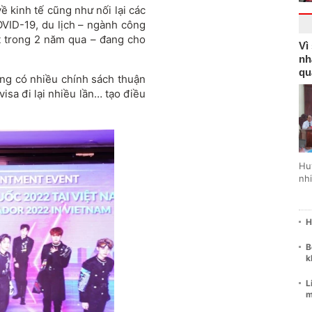
̀ kinh tế cũng như nối lại các
OVID-19, du lịch – ngành công
ất trong 2 năm qua – đang cho
Vì
nh
qu
đang có nhiều chính sách thuận
visa đi lại nhiều lần… tạo điều
Hu
nhi
H
B
k
L
m