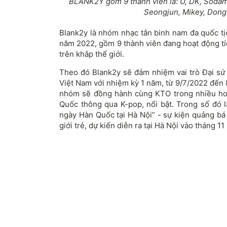
BLANK2Y gồm 9 thành viên là: U, DK, Sodam,
Seongjun, Mikey, Dong
Blank2y là nhóm nhạc tân binh nam đa quốc t
năm 2022, gồm 9 thành viên đang hoạt động tích
trên khắp thế giới.
Theo đó Blank2y sẽ đảm nhiệm vai trò Đại sứ 
Việt Nam với nhiệm kỳ 1 năm, từ 9/7/2022 đến
nhóm sẽ đồng hành cùng KTO trong nhiều ho
Quốc thông qua K-pop, nổi bật. Trong số đó 
ngày Hàn Quốc tại Hà Nội” - sự kiện quảng bá d
giới trẻ, dự kiến diễn ra tại Hà Nội vào tháng 11