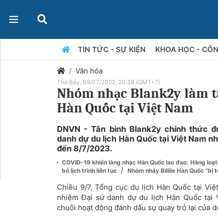
TIN TỨC - SỰ KIỆN
KHOA HỌC - CÔ
Văn hóa
Thứ Bảy, 09/07/2022, 20:38 (GMT+7)
Nhóm nhạc Blank2y làm tâ
Hàn Quốc tại Việt Nam
DNVN - Tân binh Blank2y chính thức đ
danh dự du lịch Hàn Quốc tại Việt Nam nh
đến 8/7/2023.
COVID-19 khiến làng nhạc Hàn Quốc lao đao: Hàng loạt 
/
bỏ lịch trình liên tục
Nhóm nhảy Billlie Hàn Quốc “bị t
Chiều 9/7, Tổng cục du lịch Hàn Quốc tại V
nhiệm Đại sứ danh dự du lịch Hàn Quốc tại 
chuỗi hoạt động đánh dấu sự quay trở lại của du