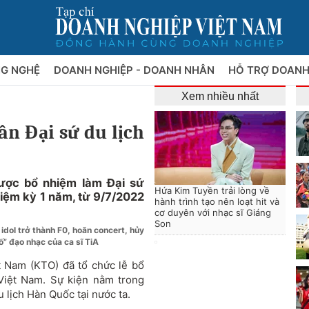
NG NGHỆ
DOANH NGHIỆP - DOANH NHÂN
HỖ TRỢ DOANH
Xem nhiều nhất
n Đại sứ du lịch
ược bổ nhiệm làm Đại sứ
Hứa Kim Tuyền trải lòng về
iệm kỳ 1 năm, từ 9/7/2022
hành trình tạo nên loạt hit và
cơ duyên với nhạc sĩ Giáng
Son
idol trở thành F0, hoãn concert, hủy
ố” đạo nhạc của ca sĩ TiA
iệt Nam (KTO) đã tổ chức lễ bổ
Việt Nam
.
Sự kiện nằm trong
 lịch Hàn Quốc tại nước ta.