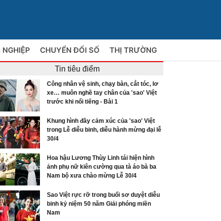
 NGHIỆP
CHUYỂN ĐỔI SỐ
THỊ TRƯỜNG
Tin tiêu điểm
Công nhân vệ sinh, chạy bàn, cắt tóc, lơ
xe… muôn nghề tay chân của 'sao' Việt
trước khi nổi tiếng - Bài 1
Khung hình đầy cảm xúc của 'sao' Việt
trong Lễ diễu binh, diễu hành mừng đại lễ
30/4
Hoa hậu Lương Thùy Linh tái hiện hình
ảnh phụ nữ kiên cường qua tà áo bà ba
Nam bộ xưa chào mừng Lễ 30/4
Sao Việt rực rỡ trong buổi sơ duyệt diễu
binh kỷ niệm 50 năm Giải phóng miền
Nam