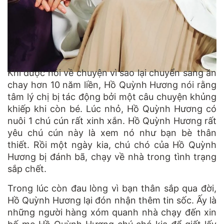
Khi được hỏi về chuyện vì sao lại chuyển sang ăn
chay hơn 10 năm liền, Hồ Quỳnh Hương nói rằng
tâm lý chị bị tác động bởi một câu chuyện khủng
khiếp khi còn bé. Lúc nhỏ, Hồ Quỳnh Hương có
nuôi 1 chú cún rất xinh xắn. Hồ Quỳnh Hương rất
yêu chú cún này là xem nó như bạn bè thân
thiết. Rồi một ngày kia, chú chó của Hồ Quỳnh
Hương bị đánh bã, chạy về nhà trong tình trạng
sắp chết.
Trong lúc còn đau lòng vì bạn thân sắp qua đời,
Hồ Quỳnh Hương lại đón nhận thêm tin sốc. Ấy là
những người hàng xóm quanh nhà chạy đến xin