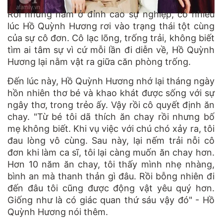
Rồi những năm ở đỉnh cao sự nghiệp, có nhiều
lúc Hồ Quỳnh Hương rơi vào trạng thái tột cùng
của sự cô đơn. Cô lạc lõng, trống trải, không biết
tìm ai tâm sự vì cứ mỗi lần đi diễn về, Hồ Quỳnh
Hương lại nằm vật ra giữa căn phòng trống.
Đến lúc này, Hồ Quỳnh Hương nhớ lại tháng ngày
hồn nhiên thơ bé và khao khát được sống với sự
ngây thơ, trong trẻo ấy. Vậy rồi cô quyết định ăn
chay. "Từ bé tôi dã thích ăn chay rồi nhưng bố
mẹ không biết. Khi vụ việc với chú chó xảy ra, tôi
đau lòng vô cùng. Sau này, lại nếm trải nỗi cô
đơn khi làm ca sĩ, tôi lại càng muốn ăn chay hơn.
Hơn 10 năm ăn chay, tôi thấy mình nhẹ nhàng,
bình an mà thanh thản gì đâu. Rồi bỗng nhiên đi
đến đâu tôi cũng được động vật yêu quý hơn.
Giống như là có giác quan thứ sáu vậy đó" - Hồ
Quỳnh Hương nói thêm.