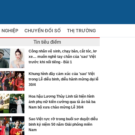
 NGHIỆP
CHUYỂN ĐỔI SỐ
THỊ TRƯỜNG
Tin tiêu điểm
Công nhân vệ sinh, chạy bàn, cắt tóc, lơ
xe… muôn nghề tay chân của 'sao' Việt
trước khi nổi tiếng - Bài 1
Khung hình đầy cảm xúc của 'sao' Việt
trong Lễ diễu binh, diễu hành mừng đại lễ
30/4
Hoa hậu Lương Thùy Linh tái hiện hình
ảnh phụ nữ kiên cường qua tà áo bà ba
Nam bộ xưa chào mừng Lễ 30/4
Sao Việt rực rỡ trong buổi sơ duyệt diễu
binh kỷ niệm 50 năm Giải phóng miền
Nam