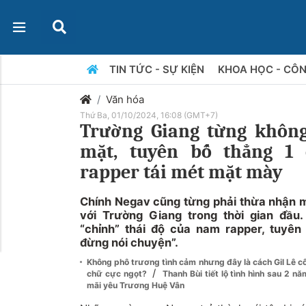
TIN TỨC - SỰ KIỆN
KHOA HỌC - CÔ
Văn hóa
Thứ Ba, 01/10/2024, 16:08 (GMT+7)
Trường Giang từng không
mặt, tuyên bố thẳng 1
rapper tái mét mặt mày
Chính Negav cũng từng phải thừa nhận m
với Trường Giang trong thời gian đầu
“chỉnh” thái độ của nam rapper, tuyên 
đừng nói chuyện”.
Không phô trương tình cảm nhưng đây là cách Gil Lê c
/
chữ cực ngọt?
Thanh Bùi tiết lộ tình hình sau 2 nă
mãi yêu Trương Huệ Vân