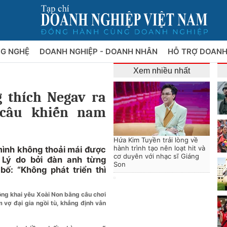
NG NGHỆ
DOANH NGHIỆP - DOANH NHÂN
HỖ TRỢ DOANH
Xem nhiều nhất
 thích Negav ra
 câu khiến nam
Hứa Kim Tuyền trải lòng về
hành trình tạo nên loạt hit và
ình không thoải mái được
cơ duyên với nhạc sĩ Giáng
. Lý do bởi đàn anh từng
Son
bố: “Không phát triển thì
ông khai yêu Xoài Non bằng câu chơi
m vợ đại gia ngồi tù, khẳng định vẫn