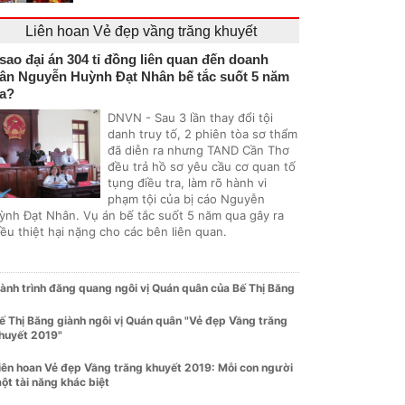
Liên hoan Vẻ đẹp vầng trăng khuyết
 sao đại án 304 tỉ đồng liên quan đến doanh
ân Nguyễn Huỳnh Đạt Nhân bế tắc suốt 5 năm
a?
DNVN - Sau 3 lần thay đổi tội
danh truy tố, 2 phiên tòa sơ thẩm
đã diễn ra nhưng TAND Cần Thơ
đều trả hồ sơ yêu cầu cơ quan tố
tụng điều tra, làm rõ hành vi
phạm tội của bị cáo Nguyễn
ỳnh Đạt Nhân. Vụ án bế tắc suốt 5 năm qua gây ra
ều thiệt hại nặng cho các bên liên quan.
ành trình đăng quang ngôi vị Quán quân của Bế Thị Băng
ế Thị Băng giành ngôi vị Quán quân "Vẻ đẹp Vầng trăng
huyết 2019"
iên hoan Vẻ đẹp Vầng trăng khuyết 2019: Mỗi con người
ột tài năng khác biệt