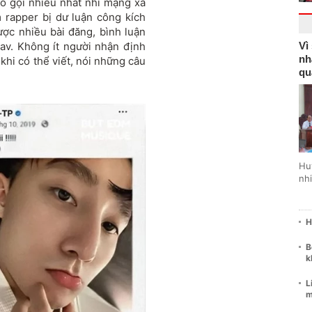
éo gọi nhiều nhất nhì mạng xã
 rapper bị dư luận công kích
được nhiều bài đăng, bình luận
gav. Không ít người nhận định
Vì
nh
khi có thể viết, nói những câu
qu
Hu
nhi
H
B
k
L
m