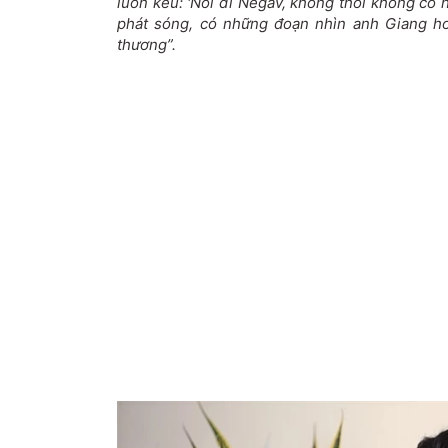
luôn kêu: 'Nói đi Negav, không thôi không có h
phát sóng, có những đoạn nhìn anh Giang hơ
thương”.