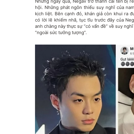
Những ngày qua, Negav trở thành cái tên bị r
hội. Những phát ngôn thiếu suy nghĩ của nam
kịch liệt. Bên cạnh đó, khán giả còn khui ra 
có lời lẽ khiếm nhã, tục tĩu trước đây của Ne
anh chàng này thực sự “có vấn đề” về suy nghĩ 
“ngoài sức tưởng tượng”.