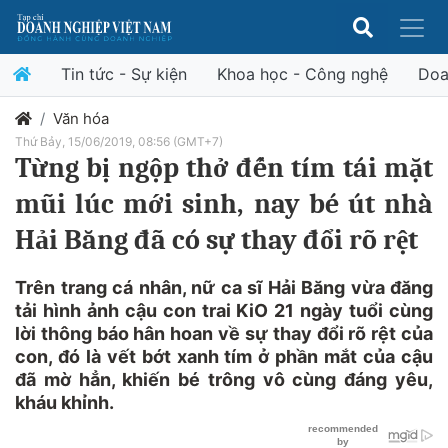
Tin tức - Sự kiện
Khoa học - Công nghệ
Doa
Văn hóa
Thứ Bảy, 15/06/2019, 08:56 (GMT+7)
Từng bị ngộp thở đến tím tái mặt
mũi lúc mới sinh, nay bé út nhà
Hải Băng đã có sự thay đổi rõ rệt
Trên trang cá nhân, nữ ca sĩ Hải Băng vừa đăng
tải hình ảnh cậu con trai KiO 21 ngày tuổi cùng
lời thông báo hân hoan về sự thay đổi rõ rệt của
con, đó là vết bớt xanh tím ở phần mắt của cậu
đã mờ hẳn, khiến bé trông vô cùng đáng yêu,
kháu khỉnh.