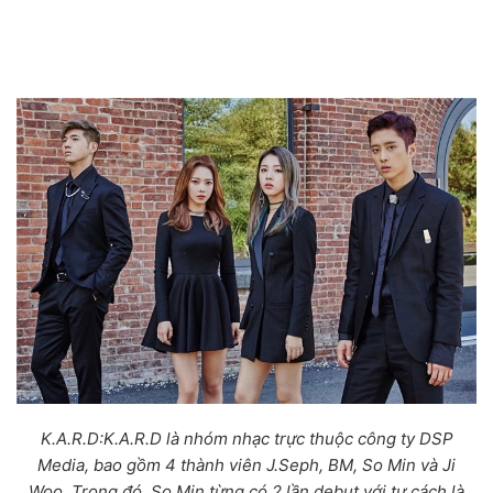
K.A.R.D:K.A.R.D là nhóm nhạc trực thuộc công ty DSP
Media, bao gồm 4 thành viên J.Seph, BM, So Min và Ji
Woo. Trong đó, So Min từng có 2 lần debut với tư cách là