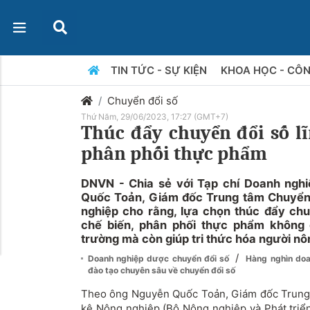
TIN TỨC - SỰ KIỆN
KHOA HỌC - CÔ
Chuyển đổi số
Thứ Năm, 29/06/2023, 17:27 (GMT+7)
Thúc đẩy chuyển đổi số lĩ
phân phối thực phẩm
DNVN - Chia sẻ với Tạp chí Doanh ngh
Quốc Toản, Giám đốc Trung tâm Chuyển
nghiệp cho rằng, lựa chọn thúc đẩy chu
chế biến, phân phối thực phẩm không ch
trường mà còn giúp tri thức hóa người nô
/
Doanh nghiệp dược chuyển đổi số
Hàng nghìn doa
đào tạo chuyên sâu về chuyển đổi số
Theo ông Nguyễn Quốc Toản, Giám đốc Trung
kê Nông nghiệp (Bộ Nông nghiệp và Phát triể