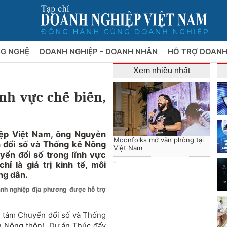
NG NGHỆ
DOANH NGHIỆP - DOANH NHÂN
HỖ TRỢ DOANH
Xem nhiều nhất
nh vực chế biến,
iệp Việt Nam, ông Nguyễn
Moonfolks mở văn phòng tại
 đổi số và Thống kê Nông
Việt Nam
yển đổi số trong lĩnh vực
ỉ là giá trị kinh tế, môi
ng dân.
nh nghiệp địa phương được hỗ trợ
 tâm Chuyển đổi số và Thống
n Nông thôn), Dự án Thúc đẩy