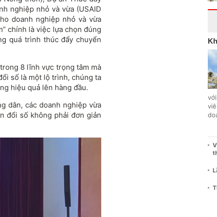
anh nghiệp nhỏ và vừa (USAID
cho doanh nghiệp nhỏ và vừa
m” chính là việc lựa chọn đúng
ong quá trình thúc đẩy chuyển
Kh
 trong 8 lĩnh vực trọng tâm mà
i số là một lộ trình, chúng ta
ượng hiệu quả lên hàng đầu.
với
ng dân, các doanh nghiệp vừa
vi
n đổi số không phải đơn giản
do
V
t
L
T