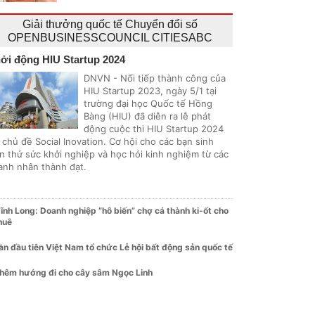
Giải thưởng quốc tế Chuyển đổi số
OPENBUSINESSCOUNCIL CITIESABC
ởi động HIU Startup 2024
DNVN - Nối tiếp thành công của
HIU Startup 2023, ngày 5/1 tại
trường đại học Quốc tế Hồng
Bàng (HIU) đã diễn ra lễ phát
động cuộc thi HIU Startup 2024
 chủ đề Social Inovation. Cơ hội cho các bạn sinh
ên thử sức khởi nghiệp và học hỏi kinh nghiệm từ các
anh nhân thành đạt.
ĩnh Long: Doanh nghiệp “hô biến” chợ cá thành ki-ốt cho
huê
ần đầu tiên Việt Nam tổ chức Lễ hội bất động sản quốc tế
hêm hướng đi cho cây sâm Ngọc Linh