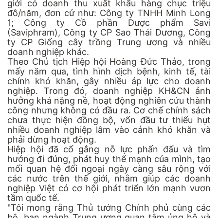
giới có doanh thu xuất khẩu hàng chục triệu
đô/năm, đơn cử như: Công ty TNHH Minh Long
1; Công ty Cồ phần Dược phẩm Savi
(Saviphram), Công ty CP Sao Thái Dương, Công
ty CP Giống cây trồng Trung ương và nhiều
doanh nghiệp khác.
Theo Chủ tịch Hiệp hội Hoàng Đức Thảo, trong
mấy năm qua, tình hình dịch bệnh, kinh tế, tài
chính khó khăn, gây nhiều áp lực cho doanh
nghiệp. Trong đó, doanh nghiệp KH&CN ảnh
hưởng khá nặng nề, hoạt động nghiên cứu thành
công nhưng không có đầu ra. Cơ chế chính sách
chưa thực hiện đồng bộ, vốn đầu tư thiếu hụt
nhiều doanh nghiệp lâm vào cảnh khó khăn và
phải dừng hoạt động.
Hiệp hội đã cố gắng nỗ lực phấn đấu và tìm
hướng đi đúng, phát huy thế mạnh của mình, tạo
mối quan hệ đối ngoại ngày càng sâu rộng với
các nước trên thế giới, nhằm giúp các doanh
nghiệp Việt có cơ hội phát triển lớn mạnh vươn
tầm quốc tế.
"Tôi mong rằng Thủ tướng Chính phủ cùng các
bộ, ban ngành Trung ương quan tâm ủng hộ và