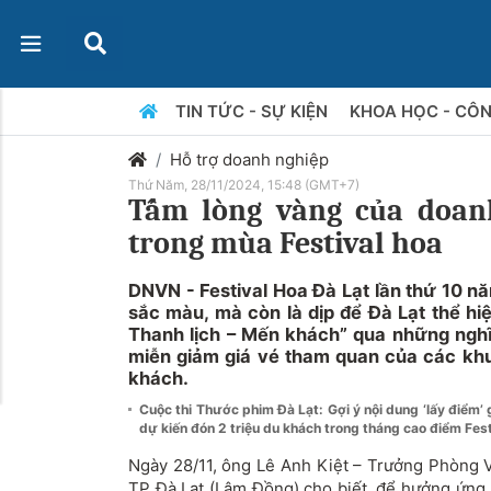
TIN TỨC - SỰ KIỆN
KHOA HỌC - CÔ
Hỗ trợ doanh nghiệp
Thứ Năm, 28/11/2024, 15:48 (GMT+7)
Tấm lòng vàng của doan
trong mùa Festival hoa
DNVN - Festival Hoa Đà Lạt lần thứ 10 nă
sắc màu, mà còn là dịp để Đà Lạt thể hi
Thanh lịch – Mến khách” qua những nghĩ
miễn giảm giá vé tham quan của các khu,
khách.
Cuộc thi Thước phim Đà Lạt: Gợi ý nội dung ‘lấy điểm
dự kiến đón 2 triệu du khách trong tháng cao điểm Fest
Ngày 28/11, ông Lê Anh Kiệt – Trưởng Phòng 
TP Đà Lạt (Lâm Đồng) cho biết, để hưởng ứng F