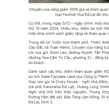
Chuyện của nắng giảm 100% giá vé tham quan 
mạc Festival Hoa Đà Lạt lần thứ 
Cụ thể, trong ngày 5/12 – ngày chính thức kha
thứ 10 năm 2024, nhiều khu, điểm du lịch nổi
triển khai chính sách giảm, tặng vé tham quan 
Trong đó có: Vườn hoa thành phố, Thiên đườ
Cầu Đất, xã Trạm Hành), Chuyện của nắng (Lộ
Lời của gió (Xóm Lèo, đường Huỳnh Tấn Phát
(đường Hoa Cẩm Tú Cầu, phường 3)… đăng ký
du khách.
Danh sách các khu, điểm tham quan giảm 10
du lịch Dalat Fairytale Land của Công ty TNHH
(hay còn gọi là Crazy House - ngôi nhà điên),
(cà phê Panorama Đà Lạt), Hoàng Long OHAY
Ngôi nhà nhỏ trên thảo nguyên, Thung lũn
Đường hầm đất sét, Bảo Tàng Lâm Đồng, Di tíc
Đà Lạt, Dinh 3.