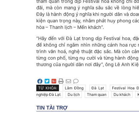
tham quan trong dịp Festival hoa không chỉ đ
đãi, mà còn mang ý nghĩa sâu sắc về lòng hiế
Đây là hành động ý nghĩa khi người dân và do
kiện quan trọng này, nhằm phát huy phong các
hòa – Thanh lịch – Mến khách”.
“Hãy đến với Đà Lạt trong dịp Festival hoa, đặ
để không chỉ ngắm nhìn những cánh hoa rực 
trình văn hoá, nghệ thuật đặc sắc. Mà còn cả
từng con phố, từng nụ cười và từng hành độn
thương của người dân nơi đây”, ông Lê Anh Kiệt
TỪ KHÓA:
Lâm Đồng
Đà Lạt
Festival Hoa 
nghiệp Đà Lạt
Du lịch
Tham quan
Du khách