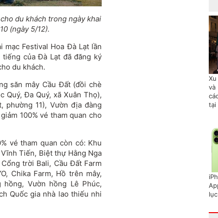
cho du khách trong ngày khai
10 (ngày 5/12).
i mạc Festival Hoa Đà Lạt lần
 tiếng của Đà Lạt đã đăng ký
cho du khách.
Xu
ng săn mây Cầu Đất (đồi chè
và 
c Quý, Đa Quý, xã Xuân Thọ),
cá
, phường 11), Vườn địa đàng
tại
 giảm 100% vé tham quan cho
0% vé tham quan còn có: Khu
 Vĩnh Tiến, Biệt thự Hằng Nga
 Cổng trời Bali, Cầu Đất Farm
O, Chika Farm, Hồ trên mây,
iP
g hồng, Vườn hồng Lê Phúc,
Ap
h Quốc gia nhà lao thiếu nhi
lục