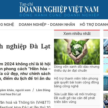
NG NGHỆ
DOANH NGHIỆP - DOANH NHÂN
HỖ TRỢ DOANH
Xem nhiều nhất
h nghiệp Đà Lạt
m 2024 không chỉ là lễ hội
Dòng vốn xanh dồi dào nhưng
ện phong cách “Hiền hòa –
thiếu dự án đạt chuẩn
a cử đẹp, như chính sách
 điểm du lịch để tri ân du
Hỗ trợ thanh niên tiên phong
giải quyết bài toán cộng đồng
bằng công nghệ
/
’ giám khảo, người xem
Lâm Đồng
Sửa Luật Bảo vệ môi trường:
ival hoa Đà Lạt
Đề xuất gỡ rào cản để phát
triển bền vững
Văn hoá và Thông tin (VH&TT)
estival Hoa Đà Lạt lần thứ 10