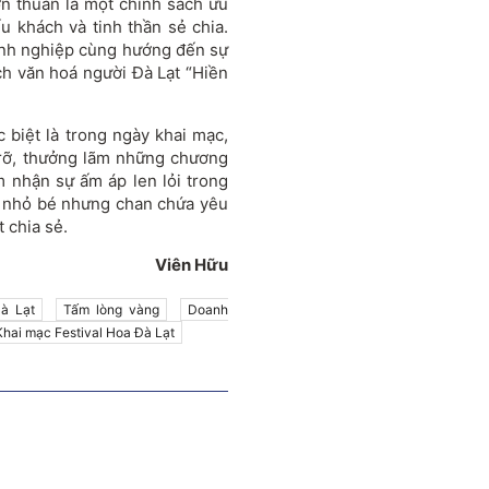
ơn thuần là một chính sách ưu
u khách và tinh thần sẻ chia.
anh nghiệp cùng hướng đến sự
h văn hoá người Đà Lạt “Hiền
c biệt là trong ngày khai mạc,
rỡ, thưởng lãm những chương
m nhận sự ấm áp len lỏi trong
g nhỏ bé nhưng chan chứa yêu
 chia sẻ.
Viên Hữu
Đà Lạt
Tấm lòng vàng
Doanh
Khai mạc Festival Hoa Đà Lạt