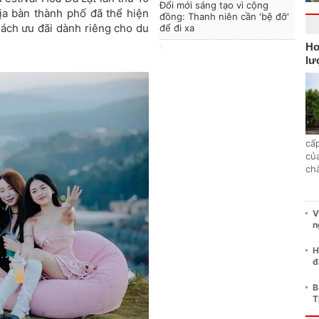
Đổi mới sáng tạo vì cộng
ịa bàn thành phố đã thể hiện
đồng: Thanh niên cần 'bệ đỡ'
ách ưu đãi dành riêng cho du
để đi xa
Ho
lư
cấp
củ
ch
V
n
H
đ
B
T