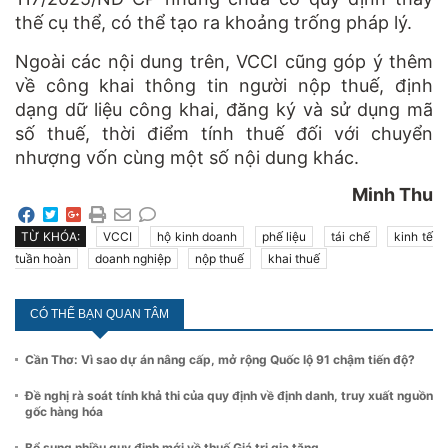
thế cụ thể, có thể tạo ra khoảng trống pháp lý.
Ngoài các nội dung trên, VCCI cũng góp ý thêm
về công khai thông tin người nộp thuế, định
dạng dữ liệu công khai, đăng ký và sử dụng mã
số thuế, thời điểm tính thuế đối với chuyển
nhượng vốn cùng một số nội dung khác.
Minh Thu
TỪ KHÓA:
VCCI
hộ kinh doanh
phế liệu
tái chế
kinh tế
tuần hoàn
doanh nghiệp
nộp thuế
khai thuế
CÓ THỂ BẠN QUAN TÂM
Cần Thơ: Vì sao dự án nâng cấp, mở rộng Quốc lộ 91 chậm tiến độ?
Đề nghị rà soát tính khả thi của quy định về định danh, truy xuất nguồn
gốc hàng hóa
Bổ sung nhiều quy định mới về thuế Giá trị gia tăng