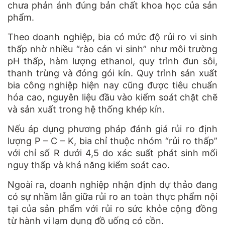
chưa phản ánh đúng bản chất khoa học của sản
phẩm.
Theo doanh nghiệp, bia có mức độ rủi ro vi sinh
thấp nhờ nhiều “rào cản vi sinh” như môi trường
pH thấp, hàm lượng ethanol, quy trình đun sôi,
thanh trùng và đóng gói kín. Quy trình sản xuất
bia công nghiệp hiện nay cũng được tiêu chuẩn
hóa cao, nguyên liệu đầu vào kiểm soát chặt chẽ
và sản xuất trong hệ thống khép kín.
Nếu áp dụng phương pháp đánh giá rủi ro định
lượng P – C – K, bia chỉ thuộc nhóm “rủi ro thấp”
với chỉ số R dưới 4,5 do xác suất phát sinh mối
nguy thấp và khả năng kiểm soát cao.
Ngoài ra, doanh nghiệp nhận định
d
ự thảo đang
có sự nhầm lẫn giữa rủi ro an toàn thực phẩm nội
tại của sản phẩm với rủi ro sức khỏe cộng đồng
từ hành vi lạm dụng đồ uống có cồn.