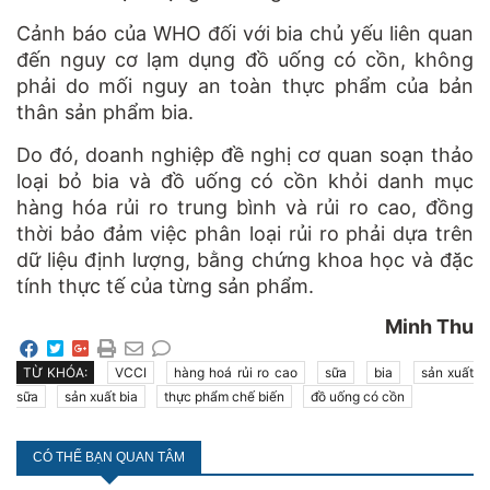
Cảnh báo của WHO đối với bia chủ yếu liên quan
đến nguy cơ lạm dụng đồ uống có cồn, không
phải do mối nguy an toàn thực phẩm của bản
thân sản phẩm bia.
Do đó, doanh nghiệp đề nghị cơ quan soạn thảo
loại bỏ bia và đồ uống có cồn khỏi danh mục
hàng hóa rủi ro trung bình và rủi ro cao, đồng
thời bảo đảm việc phân loại rủi ro phải dựa trên
dữ liệu định lượng, bằng chứng khoa học và đặc
tính thực tế của từng sản phẩm.
Minh Thu
TỪ KHÓA:
VCCI
hàng hoá rủi ro cao
sữa
bia
sản xuất
sữa
sản xuất bia
thực phẩm chế biến
đồ uống có cồn
CÓ THỂ BẠN QUAN TÂM