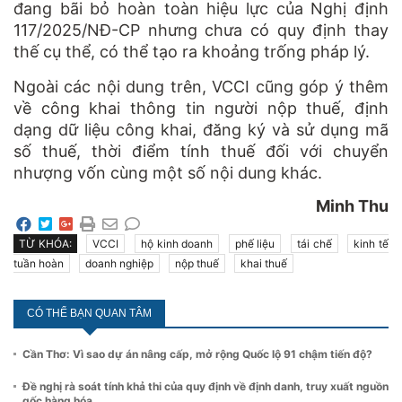
đang bãi bỏ hoàn toàn hiệu lực của Nghị định
117/2025/NĐ-CP nhưng chưa có quy định thay
thế cụ thể, có thể tạo ra khoảng trống pháp lý.
Ngoài các nội dung trên, VCCI cũng góp ý thêm
về công khai thông tin người nộp thuế, định
dạng dữ liệu công khai, đăng ký và sử dụng mã
số thuế, thời điểm tính thuế đối với chuyển
nhượng vốn cùng một số nội dung khác.
Minh Thu
TỪ KHÓA:
VCCI
hộ kinh doanh
phế liệu
tái chế
kinh tế
tuần hoàn
doanh nghiệp
nộp thuế
khai thuế
CÓ THỂ BẠN QUAN TÂM
Cần Thơ: Vì sao dự án nâng cấp, mở rộng Quốc lộ 91 chậm tiến độ?
Đề nghị rà soát tính khả thi của quy định về định danh, truy xuất nguồn
gốc hàng hóa