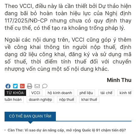
Theo VCCI, điều này là cần thiết bởi Dự thảo hiện
đang bãi bỏ hoàn toàn hiệu lực của Nghị định
117/2025/NĐ-CP nhưng chưa có quy định thay
thế cụ thể, có thể tạo ra khoảng trống pháp lý.
Ngoài các nội dung trên, VCCI cũng góp ý thêm
về công khai thông tin người nộp thuế, định
dạng dữ liệu công khai, đăng ký và sử dụng mã
số thuế, thời điểm tính thuế đối với chuyển
nhượng vốn cùng một số nội dung khác.
Minh Thu
TỪ KHÓA:
VCCI
hộ kinh doanh
phế liệu
tái chế
kinh tế
tuần hoàn
doanh nghiệp
nộp thuế
khai thuế
CÓ THỂ BẠN QUAN TÂM
Cần Thơ: Vì sao dự án nâng cấp, mở rộng Quốc lộ 91 chậm tiến độ?