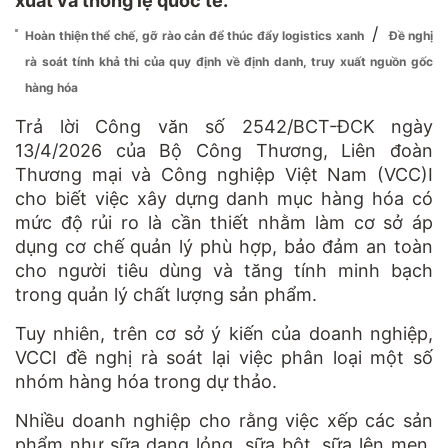
xuất và thông lệ quốc tế.
/
Hoàn thiện thể chế, gỡ rào cản để thúc đẩy logistics xanh
Đề nghị
rà soát tính khả thi của quy định về định danh, truy xuất nguồn gốc
hàng hóa
Trả lời Công văn số 2542/BCT-ĐCK ngày
13/4/2026 của Bộ Công Thương, Liên đoàn
Thương mại và Công nghiệp Việt Nam
(
VCC
)
I
cho biết việc xây dựng danh mục hàng hóa có
mức độ rủi ro là cần thiết nhằm làm cơ sở áp
dụng cơ chế quản lý phù hợp, bảo đảm an toàn
cho người tiêu dùng và tăng tính minh bạch
trong quản lý chất lượng sản phẩm.
Tuy nhiên, trên cơ sở ý kiến của doanh nghiệp,
VCCI đề nghị rà soát lại việc phân loại một số
nhóm hàng hóa trong
d
ự thảo.
Nhiề
u
doanh nghiệp cho rằng việc xếp các sản
phẩm như sữa dạng lỏng, sữa bột, sữa lên men,