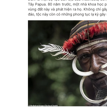
Tây Papua. 80 năm trước, một nhà khoa học 
vùng đất này và phát hiện ra họ. Không chỉ gâ
đáo, tộc này còn có những phong tục lạ kỳ gây