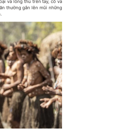
ại và lông thú trên tay, cổ và
 săn thường gắn lên mũi những
.