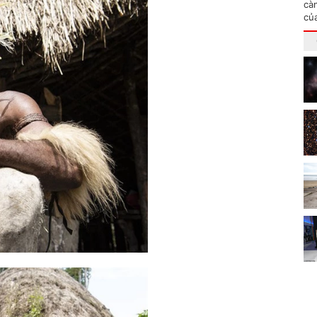
cà
củ