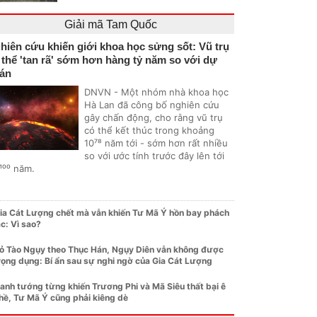
Giải mã Tam Quốc
hiên cứu khiến giới khoa học sửng sốt: Vũ trụ
 thể 'tan rã' sớm hơn hàng tỷ năm so với dự
án
DNVN - Một nhóm nhà khoa học
Hà Lan đã công bố nghiên cứu
gây chấn động, cho rằng vũ trụ
có thể kết thúc trong khoảng
10⁷⁸ năm tới - sớm hơn rất nhiều
so với ước tính trước đây lên tới
¹⁰⁰ năm.
ia Cát Lượng chết mà vẫn khiến Tư Mã Ý hồn bay phách
ạc: Vì sao?
ỏ Tào Ngụy theo Thục Hán, Ngụy Diên vẫn không được
rọng dụng: Bí ẩn sau sự nghi ngờ của Gia Cát Lượng
anh tướng từng khiến Trương Phi và Mã Siêu thất bại ê
hề, Tư Mã Ý cũng phải kiêng dè