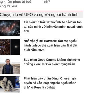
ng khâm phục trí tuệ
linh?
a người xưa.
Chuyện lạ về UFO và người ngoài hành tinh
Tín hiệu từ Trái Đất vô tình ‘tố cáo’ sự tồn
tại của mình với nền văn minh ngoài hành
tinh
Nhà vật lý ĐH Harvard: Tàu mẹ ngoài
hành tinh có thể xuất hiện gần Trái đất
cuối năm 2025
Sao phim Good Omens khẳng định từng
chứng kiến UFO và hiện tượng bí ẩn
Phát hiện gây chấn động: Chuyên gia
tuyên bố xác ướp “người ngoài hành
tinh” ở Peru là có thật