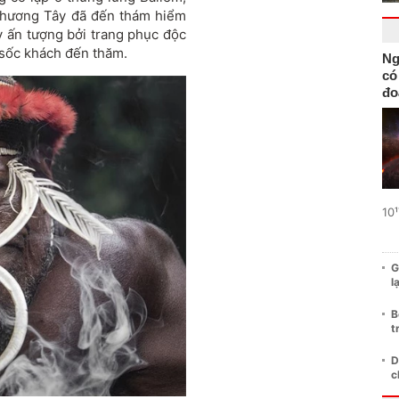
phương Tây đã đến thám hiểm
y ấn tượng bởi trang phục độc
 sốc khách đến thăm.
Ng
có
đo
10¹
G
l
B
t
D
c