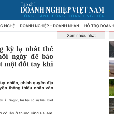
NG NGHỆ
DOANH NGHIỆP - DOANH NHÂN
HỖ TRỢ DOANH
Xem nhiều nhất
g kỳ lạ nhất thế
mỗi ngày để bảo
t một đốt tay khi
Tuy nhiên, chính quyền địa
yền thống thiếu nhân văn
/
iới
Dogon, bộ tộc có sự hiểu biết
g cô lập ở thung lũng Baliem,