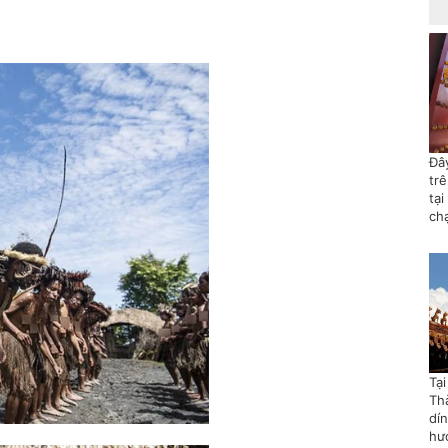
Đây
tr
tại
ch
Tạ
Th
dí
hướ