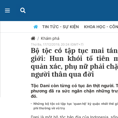
TIN TỨC - SỰ KIỆN
KHOA HỌC - CÔ
Khám phá
Thứ Ba, 17/12/2019, 20:24 (GMT+7)
Bộ tộc có tập tục mai tán
giới: Hun khói tổ tiên 
quản xác, phụ nữ phải chặ
người thân qua đời
Tộc Dani còn từng có tục ăn thịt người. 
phương đã ra sức ngăn chặn những tru
đó.
Những bộ tộc có tập tục 'quan hệ' kỳ quặc nhất thế g
phi thường về vũ trụ
Dani là một bộ tộc bản địa của Indonesia, sốn