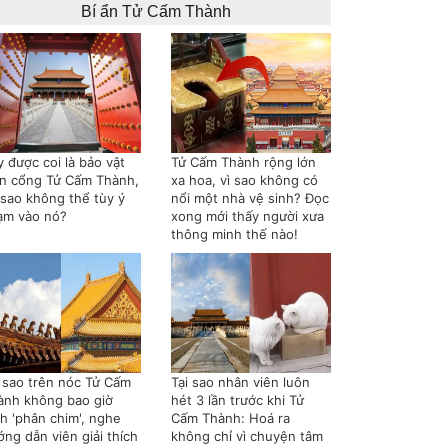
Bí ẩn Tử Cấm Thành
 được coi là bảo vật
Tử Cấm Thành rộng lớn
ên cổng Tử Cấm Thành,
xa hoa, vì sao không có
 sao không thể tùy ý
nổi một nhà vệ sinh? Đọc
ạm vào nó?
xong mới thấy người xưa
thông minh thế nào!
i sao trên nóc Tử Cấm
Tại sao nhân viên luôn
ành không bao giờ
hét 3 lần trước khi Tử
nh 'phân chim', nghe
Cấm Thành: Hoá ra
ng dẫn viên giải thích
không chỉ vì chuyện tâm