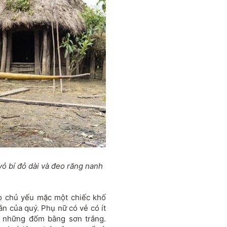
ỏ bí đỏ dài và đeo răng nanh
họ chủ yếu mặc một chiếc khố
hắn của quý. Phụ nữ có vẻ có ít
i những đốm bằng sơn trắng.