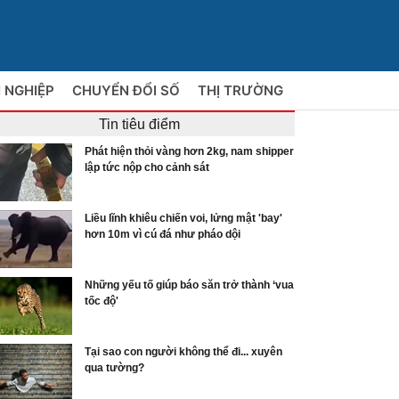
 NGHIỆP
CHUYỂN ĐỔI SỐ
THỊ TRƯỜNG
Tin tiêu điểm
Phát hiện thỏi vàng hơn 2kg, nam shipper
lập tức nộp cho cảnh sát
Liều lĩnh khiêu chiến voi, lửng mật 'bay'
hơn 10m vì cú đá như pháo dội
Những yếu tố giúp báo săn trở thành ‘vua
tốc độ'
Tại sao con người không thể đi... xuyên
qua tường?