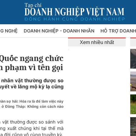
NG NGHỆ
DOANH NGHIỆP - DOANH NHÂN
HỖ TRỢ DOANH
Xem nhiều nhất
 Quốc ngang chức
 phạm vì tên gọi
 nhân vật thường được so
uyết về lăng mộ kỳ lạ cũng
ần sợ hãi: Hóa ra là để làm việc này
à ở Đồng Tháp: Không còn cách nào
 vật thường được so sánh với
ng xuất chúng khi tại thế mà
a đời cũng vô cùng truyền kỳ.