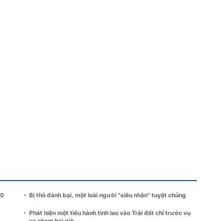
00
Bị thỏ đánh bại, một loài người "siêu nhân" tuyệt chủng
Phát hiện một tiểu hành tinh lao vào Trái đất chỉ trước vụ
va chạm hai giờ