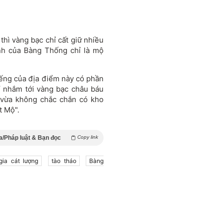
thì vàng bạc chỉ cất giữ nhiều
ính của Bàng Thống chỉ là mộ
iếng của địa điểm này có phần
ỉ nhắm tới vàng bạc châu báu
 vừa không chắc chắn có kho
t Mộ".
/Pháp luật & Bạn đọc
Copy link
gia cát lượng
tào tháo
Bàng