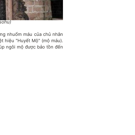
sohu)
từng nhuốm máu của chủ nhân
ệt hiệu "Huyết Mộ" (mộ máu).
iúp ngôi mộ được bảo tồn đến