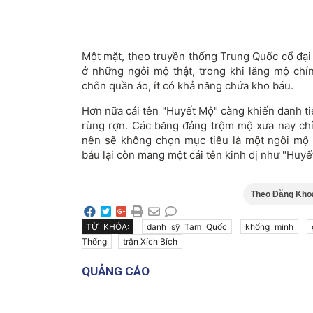
Một mặt, theo truyền thống Trung Quốc cổ đại 
ở những ngôi mộ thật, trong khi lăng mộ ch
chôn quần áo, ít có khả năng chứa kho báu.
Hơn nữa cái tên "Huyết Mộ" càng khiến danh t
rùng rợn. Các băng đảng trộm mộ xưa nay ch
nên sẽ không chọn mục tiêu là một ngôi mộ
báu lại còn mang một cái tên kinh dị như "Huyế
Theo Đăng Khoa
TỪ KHÓA:
danh sỹ Tam Quốc
khổng minh
Thống
trận Xích Bích
QUẢNG CÁO