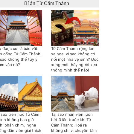
Bí ẩn Tử Cấm Thành
 được coi là bảo vật
Tử Cấm Thành rộng lớn
ên cổng Tử Cấm Thành,
xa hoa, vì sao không có
 sao không thể tùy ý
nổi một nhà vệ sinh? Đọc
ạm vào nó?
xong mới thấy người xưa
thông minh thế nào!
i sao trên nóc Tử Cấm
Tại sao nhân viên luôn
ành không bao giờ
hét 3 lần trước khi Tử
nh 'phân chim', nghe
Cấm Thành: Hoá ra
ng dẫn viên giải thích
không chỉ vì chuyện tâm