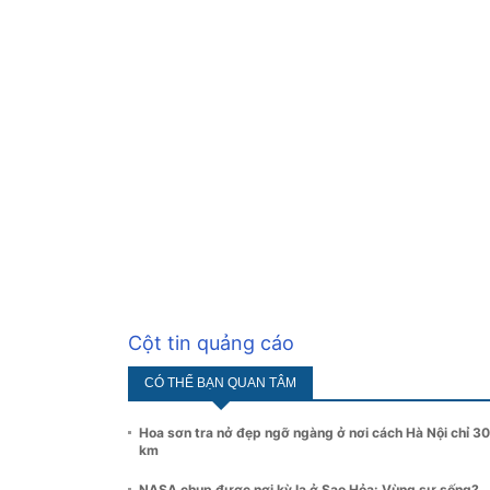
Cột tin quảng cáo
CÓ THỂ BẠN QUAN TÂM
Hoa sơn tra nở đẹp ngỡ ngàng ở nơi cách Hà Nội chỉ 3
km
NASA chụp được nơi kỳ lạ ở Sao Hỏa: Vùng sự sống?