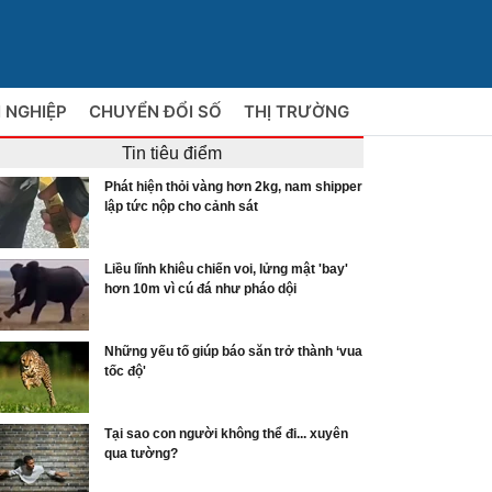
 NGHIỆP
CHUYỂN ĐỔI SỐ
THỊ TRƯỜNG
Tin tiêu điểm
Phát hiện thỏi vàng hơn 2kg, nam shipper
lập tức nộp cho cảnh sát
Liều lĩnh khiêu chiến voi, lửng mật 'bay'
hơn 10m vì cú đá như pháo dội
Những yếu tố giúp báo săn trở thành ‘vua
tốc độ'
Tại sao con người không thể đi... xuyên
qua tường?