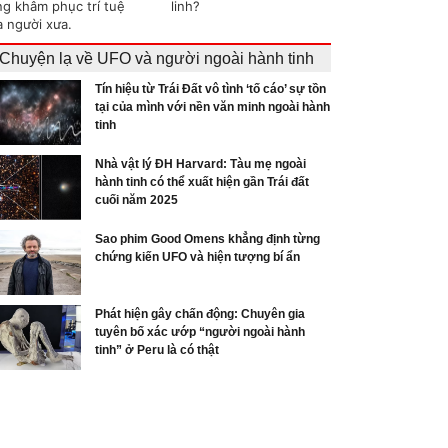
ng khâm phục trí tuệ
linh?
a người xưa.
Chuyện lạ về UFO và người ngoài hành tinh
Tín hiệu từ Trái Đất vô tình ‘tố cáo’ sự tồn
tại của mình với nền văn minh ngoài hành
tinh
Nhà vật lý ĐH Harvard: Tàu mẹ ngoài
hành tinh có thể xuất hiện gần Trái đất
cuối năm 2025
Sao phim Good Omens khẳng định từng
chứng kiến UFO và hiện tượng bí ẩn
Phát hiện gây chấn động: Chuyên gia
tuyên bố xác ướp “người ngoài hành
tinh” ở Peru là có thật