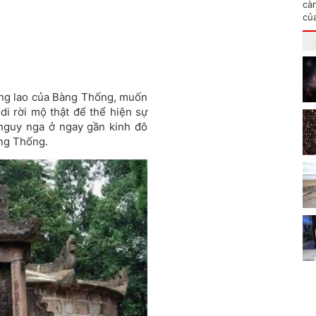
cà
củ
ông lao của Bàng Thống, muốn
di rời mộ thật để thể hiện sự
nguy nga ở ngay gần kinh đô
àng Thống.