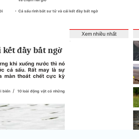
ới
Cá sấu rình bắt sư tử và cái kết đầy bất ngờ
Xem nhiều nhất
i kết đầy bất ngờ
ưng khi xuống nước thì nó
ớc cá sấu. Rất may là sự
a màn thoát chết cực kỳ
/
i biển
10 loài động vật có những