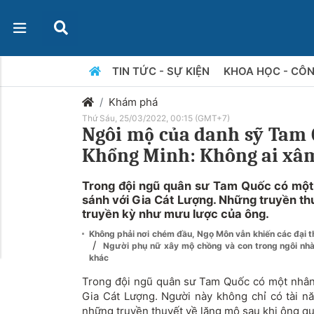
TIN TỨC - SỰ KIỆN
KHOA HỌC - CÔ
Khám phá
Thứ Sáu, 25/03/2022, 00:15 (GMT+7)
Ngôi mộ của danh sỹ Tam
Khổng Minh: Không ai xâm
Trong đội ngũ quân sư Tam Quốc có một
sánh với Gia Cát Lượng. Những truyền th
truyền kỳ như mưu lược của ông.
Không phải nơi chém đầu, Ngọ Môn vẫn khiến các đại th
/
Người phụ nữ xây mộ chồng và con trong ngôi nh
khác
Trong đội ngũ quân sư Tam Quốc có một nhân
Gia Cát Lượng. Người này không chỉ có tài nă
những truyền thuyết về lăng mộ sau khi ông qu