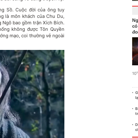
ng Sồ. Cuộc đời của ông tuy
ừng là môn khách của Chu Du,
Ng
g Ngô bao gồm trận Xích Bích.
có
Thống không được Tôn Quyền
đo
ướng mạo, coi thường vẻ ngoài
10¹
G
l
B
t
D
c