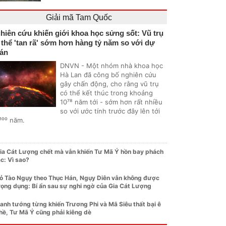
Giải mã Tam Quốc
hiên cứu khiến giới khoa học sửng sốt: Vũ trụ
 thể 'tan rã' sớm hơn hàng tỷ năm so với dự
án
DNVN - Một nhóm nhà khoa học
Hà Lan đã công bố nghiên cứu
gây chấn động, cho rằng vũ trụ
có thể kết thúc trong khoảng
10⁷⁸ năm tới - sớm hơn rất nhiều
so với ước tính trước đây lên tới
¹⁰⁰ năm.
ia Cát Lượng chết mà vẫn khiến Tư Mã Ý hồn bay phách
ạc: Vì sao?
ỏ Tào Ngụy theo Thục Hán, Ngụy Diên vẫn không được
rọng dụng: Bí ẩn sau sự nghi ngờ của Gia Cát Lượng
anh tướng từng khiến Trương Phi và Mã Siêu thất bại ê
hề, Tư Mã Ý cũng phải kiêng dè