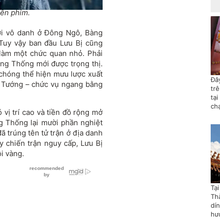
ên phim.
đời vô danh ở Đông Ngô, Bàng
Tuy vậy ban đầu Lưu Bị cũng
 làm một chức quan nhỏ. Phải
àng Thống mới được trọng thị.
chóng thể hiện mưu lược xuất
Đây
 Tướng – chức vụ ngang bằng
tr
tại
ch
vị trí cao và tiền đồ rộng mở
ng Thống lại mười phần nghiệt
 trúng tên tử trận ở địa danh
y chiến trận nguy cấp, Lưu Bị
i vàng.
Tạ
Th
dí
hướ