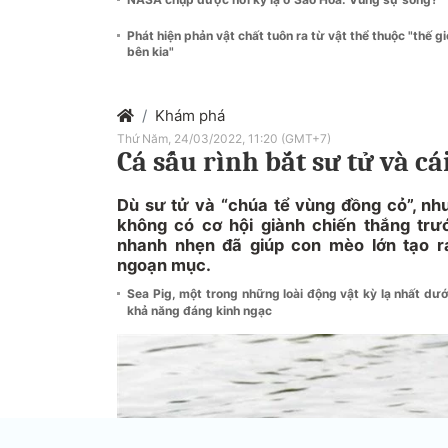
Phát hiện phản vật chất tuôn ra từ vật thể thuộc "thế gi
bên kia"
Khám phá
Thứ Năm, 24/03/2022, 11:20 (GMT+7)
Cá sấu rình bắt sư tử và cá
Dù sư tử và “chúa tể vùng đồng cỏ”, nh
không có cơ hội giành chiến thắng trư
nhanh nhẹn đã giúp con mèo lớn tạo r
ngoạn mục.
Sea Pig, một trong những loài động vật kỳ lạ nhất dướ
khả năng đáng kinh ngạc