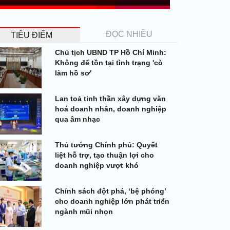
ĐỌC NHIỀU
TIÊU ĐIỂM
Chủ tịch UBND TP Hồ Chí Minh:
Không để tồn tại tình trạng 'cò
làm hồ sơ'
Lan toả tinh thần xây dựng văn
hoá doanh nhân, doanh nghiệp
qua âm nhạc
Thủ tướng Chính phủ: Quyết
liệt hỗ trợ, tạo thuận lợi cho
doanh nghiệp vượt khó
Chính sách đột phá, ‘bệ phóng’
cho doanh nghiệp lớn phát triển
ngành mũi nhọn