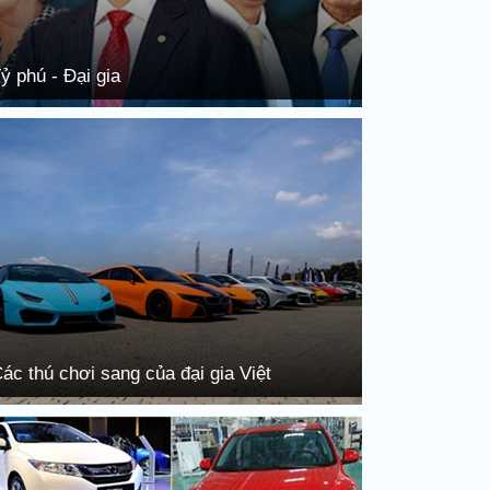
ỷ phú - Đại gia
ác thú chơi sang của đại gia Việt