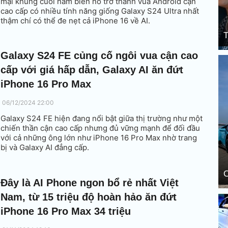
mại khủng cuối năm biến nó trở thành vua Android cận
cao cấp có nhiều tính năng giống Galaxy S24 Ultra nhất
thậm chí có thể đe nẹt cả iPhone 16 về AI.
T
Galaxy S24 FE củng cố ngôi vua cận cao
cấp với giá hấp dẫn, Galaxy AI ăn đứt
iPhone 16 Pro Max
06/12/2024 22:00
Galaxy S24 FE hiện đang nổi bật giữa thị trường như một
chiến thần cận cao cấp nhưng đủ vững mạnh để đối đầu
với cả những ông lớn như iPhone 16 Pro Max nhờ trang
bị và Galaxy AI đẳng cấp.
C
Đây là AI Phone ngon bổ rẻ nhất Việt
Nam, từ 15 triệu độ hoàn hảo ăn đứt
iPhone 16 Pro Max 34 triệu