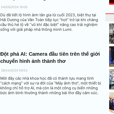
04/06/2024 16:09
Dù đã tiết lộ hình ảnh tân gia từ cuối 2023, biệt thự tại
Hải Dương của Văn Toàn tiếp tục “hot” trở lại khi chàng
cầu thủ hé lộ về “vũ khí đặc biệt” nâng cao trải nghiệm
sống với giải pháp nhà thông minh Lumi.
Đột phá AI: Camera đầu tiên trên thế giới
chuyển hình ảnh thành thơ
28/04/2024 09:02
Mới đây các nhà khoa học đã có thành tựu mang tính
“cách mạng” với sự ra đời của “Máy ảnh thơ”, một thiết bị
không chỉ hỗ trợ AI, mà còn là một công cụ biến những
bức ảnh bình thường thành những bài thơ đầy cảm xúc.