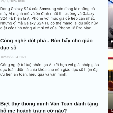
21/11/2024 18:16
Dòng Galaxy S24 của Samsung vẫn đang là những cỗ
máy AI mạnh mẽ và ổn định nhất thị trường và Galaxy
S24 FE hiện là AI Phone với mức giá dễ tiếp cận nhất.
Những gì mà Galaxy S24 FE có thể mang lại dư sức hủy
diệt các tính năng AI mới có của iPhone 16 Pro Max.
Công nghệ đột phá - Đòn bẩy cho giáo
B
dục số
02/08/2024 11:21
Công nghệ trí tuệ nhân tạo AI kết hợp với giải pháp giáo
dục toàn diện là chìa khóa cho nền giáo dục số hiện đại,
ưu tiên an toàn, hiệu quả và văn minh.
Biệt thự thông minh Văn Toàn dành tặng
bố mẹ hoành tráng cỡ nào?
C