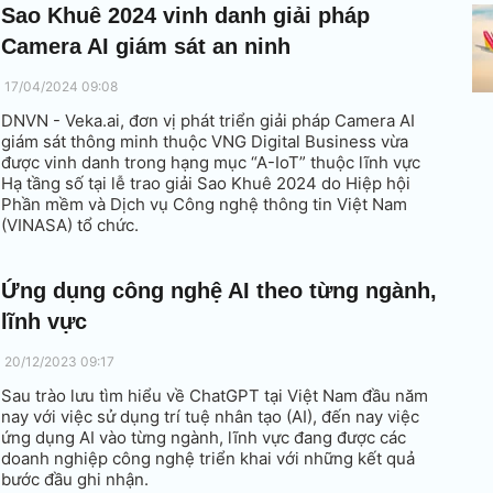
Sao Khuê 2024 vinh danh giải pháp
Camera AI giám sát an ninh
17/04/2024 09:08
DNVN - Veka.ai, đơn vị phát triển giải pháp Camera AI
giám sát thông minh thuộc VNG Digital Business vừa
được vinh danh trong hạng mục “A-IoT” thuộc lĩnh vực
Hạ tầng số tại lễ trao giải Sao Khuê 2024 do Hiệp hội
Phần mềm và Dịch vụ Công nghệ thông tin Việt Nam
(VINASA) tổ chức.
Ứng dụng công nghệ AI theo từng ngành,
lĩnh vực
20/12/2023 09:17
Sau trào lưu tìm hiểu về ChatGPT tại Việt Nam đầu năm
nay với việc sử dụng trí tuệ nhân tạo (AI), đến nay việc
ứng dụng AI vào từng ngành, lĩnh vực đang được các
doanh nghiệp công nghệ triển khai với những kết quả
bước đầu ghi nhận.