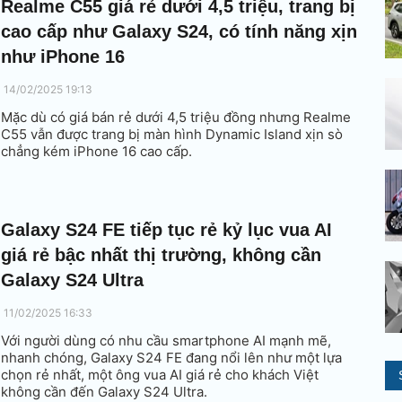
Realme C55 giá rẻ dưới 4,5 triệu, trang bị
cao cấp như Galaxy S24, có tính năng xịn
như iPhone 16
14/02/2025 19:13
Mặc dù có giá bán rẻ dưới 4,5 triệu đồng nhưng Realme
C55 vẫn được trang bị màn hình Dynamic Island xịn sò
chẳng kém iPhone 16 cao cấp.
Galaxy S24 FE tiếp tục rẻ kỷ lục vua AI
giá rẻ bậc nhất thị trường, không cần
Galaxy S24 Ultra
11/02/2025 16:33
Với người dùng có nhu cầu smartphone AI mạnh mẽ,
nhanh chóng, Galaxy S24 FE đang nổi lên như một lựa
chọn rẻ nhất, một ông vua AI giá rẻ cho khách Việt
không cần đến Galaxy S24 Ultra.