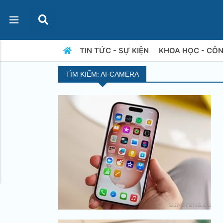
TIN TỨC - SỰ KIỆN
KHOA HỌC - CÔ
TÌM KIẾM: AI-CAMERA