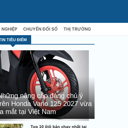
 NGHIỆP
CHUYỂN ĐỔI SỐ
THỊ TRƯỜNG
TIN TIÊU ĐIỂM
Những nâng cấp đáng chú ý
trên Honda Vario 125 2027 vừa
ra mắt tại Việt Nam
Top 10 ôtô bán chạy nhất tại