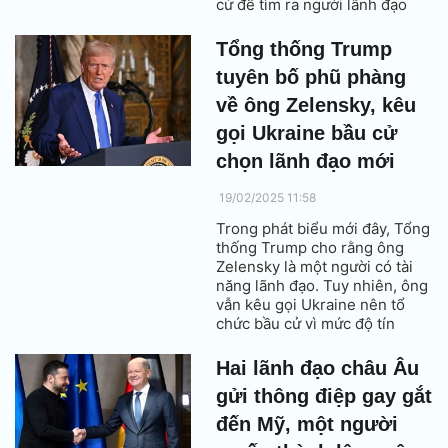
cử để tìm ra người lãnh đạo
mới.
Tổng thống Trump
tuyên bố phũ phàng
về ông Zelensky, kêu
gọi Ukraine bầu cử
chọn lãnh đạo mới
19/02/2025 11:58
Trong phát biểu mới đây, Tổng
thống Trump cho rằng ông
Zelensky là một người có tài
năng lãnh đạo. Tuy nhiên, ông
vẫn kêu gọi Ukraine nên tổ
chức bầu cử vì mức độ tín
nhiệm dành cho ông Zelensky
hiện đã rất thấp.
Hai lãnh đạo châu Âu
gửi thông điệp gay gắt
đến Mỹ, một người