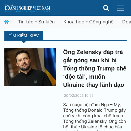
Tin tức - Sự kiện
Khoa học - Công nghệ
Doa
TÌM KIẾM: KIEV
Ông Zelensky đáp trả
gắt gỏng sau khi bị
Tổng thống Trump chê
‘độc tài’, muốn
Ukraine thay lãnh đạo
20/02/2025 10:55
Sau cuộc hội đàm Nga – Mỹ,
Tổng thống Donald Trump gây
chú ý khi công khai chê trách
Tổng thống Zelensky. Ông còn
hối thúc Ukraine tổ chức bầu