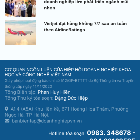
doanh nghiệp lớn phát triển ngành mũi
nhọn
Vietjet đạt hàng không 7/7 sao an toàn
theo AirlineRatings
CƠ QUAN NGÔN LUẬN CỦA HIỆP HỘI DOANH NGHIỆP KHOA
HỌC VÀ CÔNG NGHỆ VIỆT NAM
Giấy phép hoạt động báo chí số 512/GP-BTTTT do Bộ Thông tin và Truyền
thông cấp ngày 11/11/2020
Tổng Biên tập:
Phan Huy Hiền
Tổng Thư ký tòa soạn:
Đặng Đức Hiệp
A1.4 (A5A) Khu liền kề, 671 Hoàng Hoa Thám, Phường
Ngọc Hà, TP Hà Nội.
banbientap@doanhnghiepvn.vn
0983. 348678 -
Hotline tòa soạn: