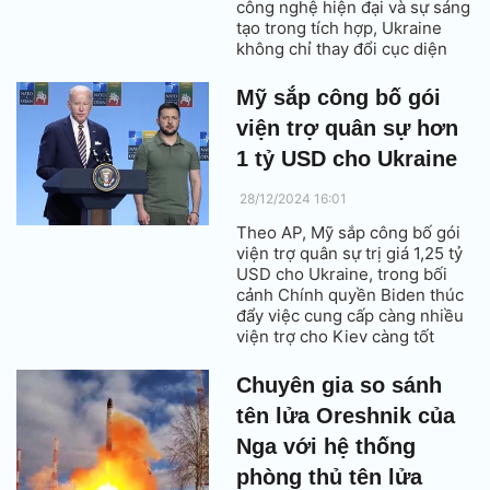
công nghệ hiện đại và sự sáng
tạo trong tích hợp, Ukraine
không chỉ thay đổi cục diện
chiến trường mà còn tạo ra
những bước tiến đột phá trong
Mỹ sắp công bố gói
chiến lược không chiến.
viện trợ quân sự hơn
1 tỷ USD cho Ukraine
28/12/2024 16:01
Theo AP, Mỹ sắp công bố gói
viện trợ quân sự trị giá 1,25 tỷ
USD cho Ukraine, trong bối
cảnh Chính quyền Biden thúc
đẩy việc cung cấp càng nhiều
viện trợ cho Kiev càng tốt
trước khi rời nhiệm sở vào
ngày 20/1/2025.
Chuyên gia so sánh
tên lửa Oreshnik của
Nga với hệ thống
phòng thủ tên lửa