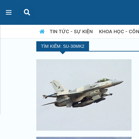
TIN TỨC - SỰ KIỆN
KHOA HỌC - CÔ
TÌM KIẾM: SU-30MK2