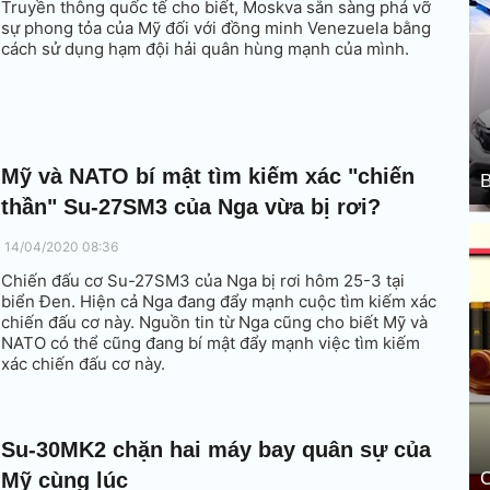
Truyền thông quốc tế cho biết, Moskva sẵn sàng phá vỡ
sự phong tỏa của Mỹ đối với đồng minh Venezuela bằng
cách sử dụng hạm đội hải quân hùng mạnh của mình.
Mỹ và NATO bí mật tìm kiếm xác "chiến
B
thần" Su-27SM3 của Nga vừa bị rơi?
14/04/2020 08:36
Chiến đấu cơ Su-27SM3 của Nga bị rơi hôm 25-3 tại
biển Đen. Hiện cả Nga đang đẩy mạnh cuộc tìm kiếm xác
chiến đấu cơ này. Nguồn tin từ Nga cũng cho biết Mỹ và
NATO có thể cũng đang bí mật đẩy mạnh việc tìm kiếm
xác chiến đấu cơ này.
Su-30MK2 chặn hai máy bay quân sự của
Mỹ cùng lúc
C