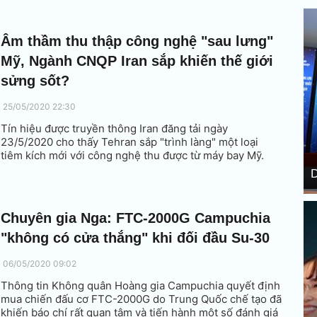
Âm thầm thu thập công nghệ "sau lưng"
Mỹ, Ngành CNQP Iran sắp khiến thế giới
sửng sốt?
25/05/2020 22:30
Tín hiệu được truyền thông Iran đăng tải ngày
23/5/2020 cho thấy Tehran sắp "trình làng" một loại
tiêm kích mới với công nghệ thu được từ máy bay Mỹ.
D
Chuyên gia Nga: FTC-2000G Campuchia
"không có cửa thắng" khi đối đầu Su-30
06/05/2020 09:02
Thông tin Không quân Hoàng gia Campuchia quyết định
mua chiến đấu cơ FTC-2000G do Trung Quốc chế tạo đã
khiến báo chí rất quan tâm và tiến hành một số đánh giá