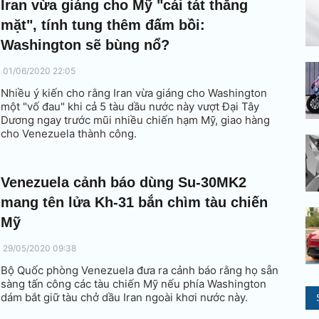
Iran vừa giáng cho Mỹ "cái tát thẳng
mặt", tính tung thêm đấm bồi:
Washington sẽ bùng nổ?
01/06/2020 22:05
Nhiều ý kiến cho rằng Iran vừa giáng cho Washington
một "vố đau" khi cả 5 tàu dầu nước này vượt Đại Tây
Dương ngay trước mũi nhiều chiến hạm Mỹ, giao hàng
cho Venezuela thành công.
Venezuela cảnh báo dùng Su-30MK2
mang tên lửa Kh-31 bắn chìm tàu chiến
Mỹ
29/05/2020 09:38
Bộ Quốc phòng Venezuela đưa ra cảnh báo rằng họ sẵn
sàng tấn công các tàu chiến Mỹ nếu phía Washington
dám bắt giữ tàu chở dầu Iran ngoài khơi nước này.