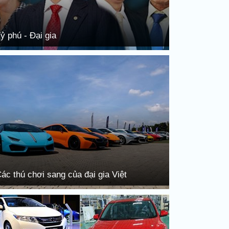
ỷ phú - Đại gia
ác thú chơi sang của đại gia Việt