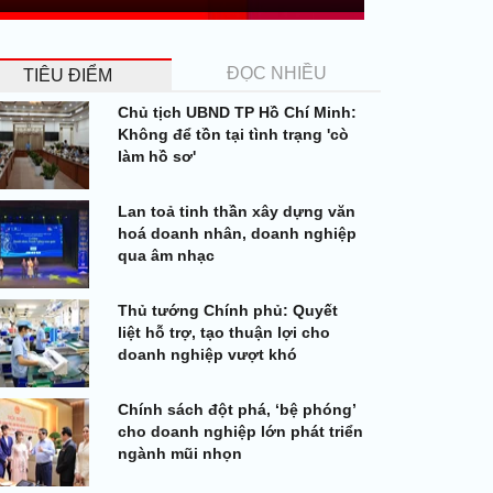
ĐỌC NHIỀU
TIÊU ĐIỂM
Chủ tịch UBND TP Hồ Chí Minh:
Không để tồn tại tình trạng 'cò
làm hồ sơ'
Lan toả tinh thần xây dựng văn
hoá doanh nhân, doanh nghiệp
qua âm nhạc
Thủ tướng Chính phủ: Quyết
liệt hỗ trợ, tạo thuận lợi cho
doanh nghiệp vượt khó
Chính sách đột phá, ‘bệ phóng’
cho doanh nghiệp lớn phát triển
ngành mũi nhọn