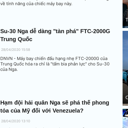
về tính năng của chiếc máy bay này.
T
Su-30 Nga dễ dàng "tàn phá" FTC-2000G
Trung Quốc
28/04/2020 15:58
DNVN - Máy bay chiến đấu hạng nhẹ FTC-2000G của
Trung Quốc hóa ra chỉ là "tấm bia phản lực" cho Su-30
của Nga.
C
Hạm đội hải quân Nga sẽ phá thế phong
tỏa của Mỹ đối với Venezuela?
28/04/2020 13:10