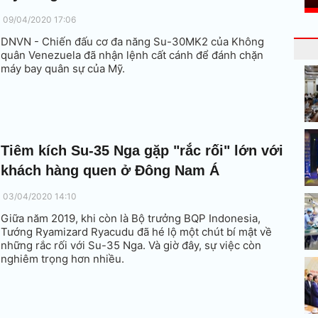
09/04/2020 17:06
DNVN - Chiến đấu cơ đa năng Su-30MK2 của Không
quân Venezuela đã nhận lệnh cất cánh để đánh chặn
máy bay quân sự của Mỹ.
Tiêm kích Su-35 Nga gặp "rắc rối" lớn với
khách hàng quen ở Đông Nam Á
03/04/2020 14:10
Giữa năm 2019, khi còn là Bộ trưởng BQP Indonesia,
Tướng Ryamizard Ryacudu đã hé lộ một chút bí mật về
những rắc rối với Su-35 Nga. Và giờ đây, sự việc còn
nghiêm trọng hơn nhiều.