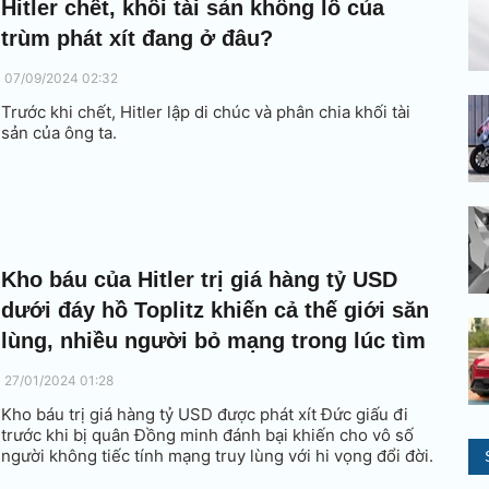
Hitler chết, khối tài sản khổng lồ của
trùm phát xít đang ở đâu?
07/09/2024 02:32
Trước khi chết, Hitler lập di chúc và phân chia khối tài
sản của ông ta.
Kho báu của Hitler trị giá hàng tỷ USD
dưới đáy hồ Toplitz khiến cả thế giới săn
lùng, nhiều người bỏ mạng trong lúc tìm
27/01/2024 01:28
Kho báu trị giá hàng tỷ USD được phát xít Đức giấu đi
trước khi bị quân Đồng minh đánh bại khiến cho vô số
người không tiếc tính mạng truy lùng với hi vọng đổi đời.