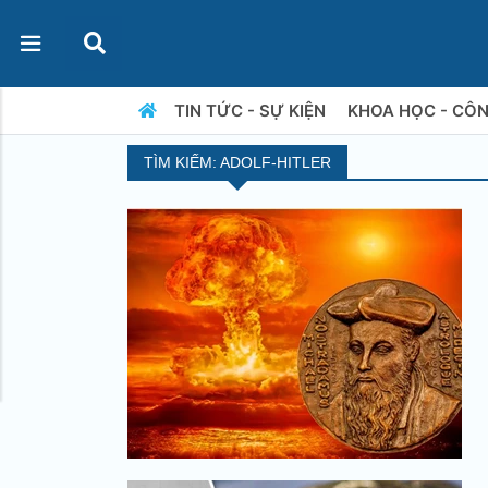
TIN TỨC - SỰ KIỆN
KHOA HỌC - CÔ
TÌM KIẾM: ADOLF-HITLER