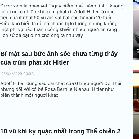
Được xem là nhân vật “nguy hiểm nhất hành tinh”, không
có gì ngạc nhiên khi trùm phát xít Adolf Hitler là mục
tiêu của ít nhất 50 vụ ám sát bắt đầu từ năm 20 tuổi.
Điều khó hiểu là dù đã chuẩn bị kĩ lưỡng nhưng không
một phi vụ nào thành công khiến nhiều người tin rằng
lịch sử đã đặt định cho ông ta như vậy.
B
Bí mật sau bức ảnh sốc chưa từng thấy
của trùm phát xít Hitler
25/04/2023 09:38
Adolf Hitler đứng sau cái chết của 6 triệu người Do Thái,
nhưng đối với cô bé Rosa Bernile Nienau, Hitler như
biến thành một người khác.
10 vũ khí kỳ quặc nhất trong Thế chiến 2
C