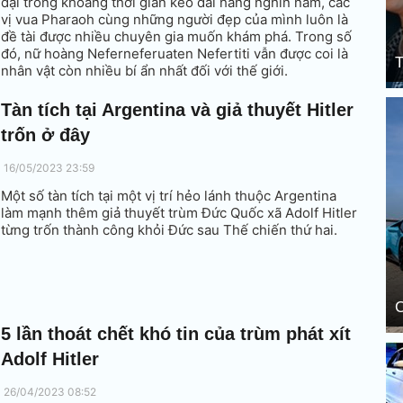
đại trong khoảng thời gian kéo dài hàng nghìn năm, các
vị vua Pharaoh cùng những người đẹp của mình luôn là
đề tài được nhiều chuyên gia muốn khám phá. Trong số
đó, nữ hoàng Neferneferuaten Nefertiti vẫn được coi là
T
nhân vật còn nhiều bí ẩn nhất đối với thế giới.
Tàn tích tại Argentina và giả thuyết Hitler
trốn ở đây
16/05/2023 23:59
Một số tàn tích tại một vị trí hẻo lánh thuộc Argentina
làm mạnh thêm giả thuyết trùm Đức Quốc xã Adolf Hitler
từng trốn thành công khỏi Đức sau Thế chiến thứ hai.
C
5 lần thoát chết khó tin của trùm phát xít
Adolf Hitler
26/04/2023 08:52