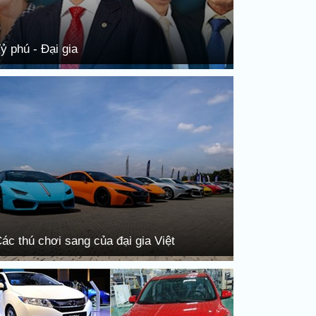
ỷ phú - Đại gia
ác thú chơi sang của đại gia Việt