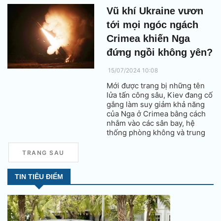
Vũ khí Ukraine vươn
tới mọi ngóc ngách
Crimea khiến Nga
đứng ngồi không yên?
15/07/2024 10:08
Mới được trang bị những tên
lửa tấn công sâu, Kiev đang cố
gắng làm suy giảm khả năng
của Nga ở Crimea bằng cách
nhắm vào các sân bay, hệ
thống phòng không và trung
tâm hậu cần của đối phương.
TRANG SAU
TIN TIÊU ĐIỂM