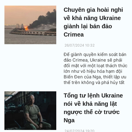
Chuyên gia hoài nghi
về khả năng Ukraine
giành lại bán đảo
Crimea
26/07/2024 10:32
Để giành quyền kiểm soát bán
đảo Crimea, Ukraine sẽ phải
đối mặt với một loạt thách thức
lớn như vô hiệu hóa hạm đội
Biển Đen của Nga, thiết lập ưu
thế trên không và phá hủy tất
cả các trụ sở chính của Nga ở
bên trong hoặc gần Crimea.
Tổng tư lệnh Ukraine
nói về khả năng lật
ngược thế cờ trước
Nga
24/07/2024 19:20