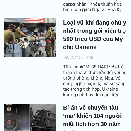
caaps nhận 1 thỏa thuận hòa
bình nào giữa Nga và Hoa Kỳ
mà không có sự tham gia của
họ, người dân Ukraine đang lo
Loại vũ khí đáng chú ý
sợ về 1 thảm họa có thể xảy ra.
nhất trong gói viện trợ
500 triệu USD của Mỹ
cho Ukraine
28/12/2024 19:05
Tên lửa AGM-88 HARM đã trở
thành thách thức lớn đối với hệ
thống phòng không Nga. Với
công nghệ hiện đại và sự sáng
tạo trong tích hợp, Ukraine
không chỉ thay đổi cục diện
chiến trường mà còn tạo ra
những bước tiến đột phá trong
Bí ẩn về chuyến tàu
chiến lược không chiến.
‘ma’ khiến 104 người
mất tích hơn 30 năm