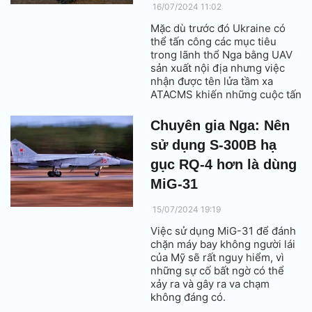
16/07/2024 11:02
Mặc dù trước đó Ukraine có
thể tấn công các mục tiêu
trong lãnh thổ Nga bằng UAV
sản xuất nội địa nhưng việc
nhận được tên lửa tầm xa
ATACMS khiến những cuộc tấn
công này hiệu quả hơn nhiều.
Giới quan sát cho biết, hiện
Chuyên gia Nga: Nên
Nga không thể nhắm vào khu
sử dụng S-300B hạ
vực Kharkov bằng các hệ
thống tên lửa S-300 và S-400.
gục RQ-4 hơn là dùng
MiG-31
15/07/2024 19:19
Việc sử dụng MiG-31 để đánh
chặn máy bay không người lái
của Mỹ sẽ rất nguy hiểm, vì
những sự cố bất ngờ có thể
xảy ra và gây ra va chạm
không đáng có.