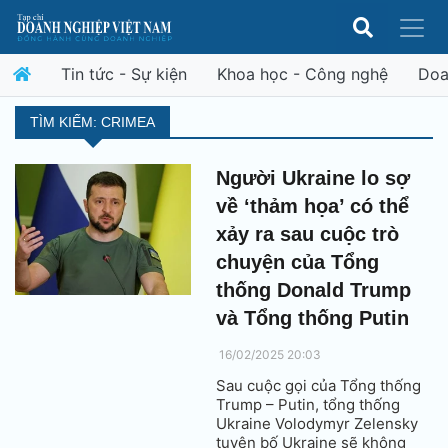
Tin tức - Sự kiện
Khoa học - Công nghệ
Doa
TÌM KIẾM: CRIMEA
Người Ukraine lo sợ
về ‘thảm họa’ có thể
xảy ra sau cuộc trò
chuyện của Tổng
thống Donald Trump
và Tổng thống Putin
16/02/2025 20:03
Sau cuộc gọi của Tổng thống
Trump – Putin, tổng thống
Ukraine Volodymyr Zelensky
tuyên bố Ukraine sẽ không