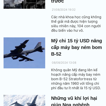
trước
21/08/2024 19:32
Các nhà khoa học cũng không
thể giải mã được hiện tượng
siêu nhiên này, 104 con người
đều biến vào hư vô.
Mỹ chi 15 tỷ USD nâng
cấp máy bay ném bom
B-52
08/08/2024 13:08
Không quân Mỹ đang lên kế
hoạch nâng cấp máy bay ném
bom B-52 Stratofortress từ
những năm 1960 với tổng chi
phí đầu tư ít nhất là 15 tỷ USD.
Những vũ khí lợi hại
giúp Nga nghênh