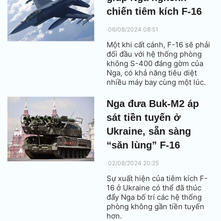
chiến tiêm kích F-16
06/08/2024 08:51
Một khi cất cánh, F-16 sẽ phải
đối đầu với hệ thống phòng
không S-400 đáng gờm của
Nga, có khả năng tiêu diệt
nhiều máy bay cùng một lúc.
Nga đưa Buk-M2 áp
sát tiền tuyến ở
Ukraine, sẵn sàng
“săn lùng” F-16
02/08/2024 20:25
Sự xuất hiện của tiêm kích F-
16 ở Ukraine có thể đã thúc
đẩy Nga bố trí các hệ thống
phòng không gần tiền tuyến
hơn.