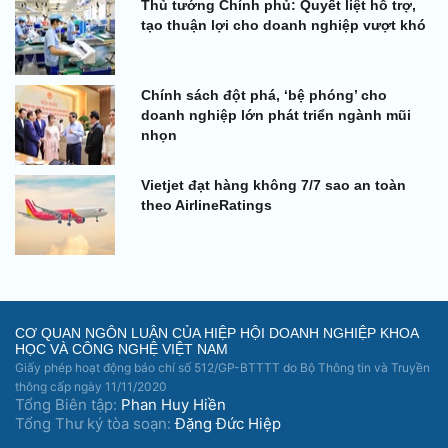
Thủ tướng Chính phủ: Quyết liệt hỗ trợ,
tạo thuận lợi cho doanh nghiệp vượt khó
Chính sách đột phá, ‘bệ phóng’ cho
doanh nghiệp lớn phát triển ngành mũi
nhọn
Vietjet đạt hàng không 7/7 sao an toàn
theo AirlineRatings
CƠ QUAN NGÔN LUẬN CỦA HIỆP HỘI DOANH NGHIỆP KHOA
HỌC VÀ CÔNG NGHỆ VIỆT NAM
Giấy phép hoạt động báo chí số 512/GP-BTTTT do Bộ Thông tin và Truyền
thông cấp ngày 11/11/2020
Tổng Biên tập:
Phan Huy Hiền
Tổng Thư ký tòa soạn:
Đặng Đức Hiệp