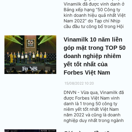
Vinamilk đã được vinh danh ở
Bảng xếp hạng “50 Công ty
kinh doanh hiệu quả nhất Việt
Nam 2022” do Tạp chí Nhịp
cầu đầu tư công bố trong Hội
nghị đầu tư với chủ đề “Kinh tế
Việt Nam - Ngôi sao sáng
Vinamilk 10 năm liền
nhất”.
góp mặt trong TOP 50
doanh nghiệp nhiêm
yết tốt nhất của
Forbes Việt Nam
15/08/2022 10:20
DNVN - Vừa qua, Vinamilk đã
được Forbes Việt Nam vinh
danh là 1 trong 50 công ty
niêm yết tốt nhất Việt Nam
năm 2022 và cũng là doanh
nghiệp duy nhất trong ngành
Thực phẩm & đồ uống được
danh sách này gọi tên liên tiếp