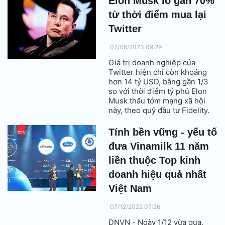
Elon Musk lỗ gần 70%
từ thời điểm mua lại
Twitter
07/06/2023 09:29
Giá trị doanh nghiệp của
Twitter hiện chỉ còn khoảng
hơn 14 tỷ USD, bằng gần 1/3
so với thời điểm tỷ phú Elon
Musk thâu tóm mạng xã hội
này, theo quỹ đầu tư Fidelity.
Tính bền vững - yếu tố
đưa Vinamilk 11 năm
liền thuộc Top kinh
doanh hiệu quả nhất
Việt Nam
07/12/2022 07:26
DNVN - Ngày 1/12 vừa qua,