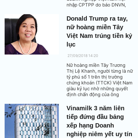
nhập CPTPP do báo DNVN,
Hiệp hội doanh nghiệp nhỏ và
vừa cùng với các đơn vị liên
Donald Trump ra tay,
quan tổ chức.
nữ hoàng miền Tây
Việt Nam trúng tiền kỷ
lục
27/09/2018 14:20
Nữ hoàng miền Tây Trương
Thị Lệ Khanh, người từng là nữ
tỷ phú số 1 trên thị trường
chứng khoán (TTCK) Việt Nam
giàu kỷ lục nhờ những quyết
định chấn động của ông
Donald Trump.
Vinamilk 3 năm liên
tiếp đứng đầu bảng
xếp hạng Doanh
nghiệp niêm yết uy tín