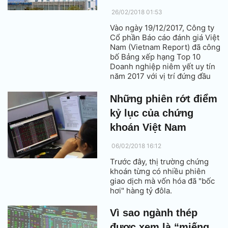
26/02/2018 01:53
Vào ngày 19/12/2017, Công ty
Cổ phần Báo cáo đánh giá Việt
Nam (Vietnam Report) đã công
bố Bảng xếp hạng Top 10
Doanh nghiệp niêm yết uy tín
năm 2017 với vị trí đứng đầu
thuộc về Công ty cổ phần Sữa
Việt Nam (Vinamilk). Đây là
Những phiên rớt điểm
năm thứ 3 liên tiếp Vinamilk
kỷ lục của chứng
được bình chọn dẫn đầu với tỉ
lệ lựa chọn cao nhất.
khoán Việt Nam
06/02/2018 16:12
Trước đây, thị trường chứng
khoán từng có nhiều phiên
giao dịch mà vốn hóa đã "bốc
hơi" hàng tỷ đôla.
Vì sao ngành thép
được xem là “miếng