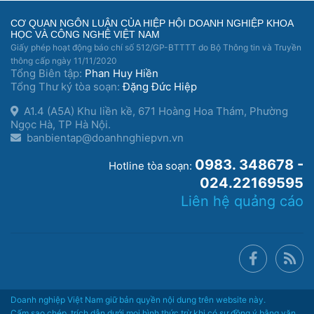
CƠ QUAN NGÔN LUẬN CỦA HIỆP HỘI DOANH NGHIỆP KHOA
HỌC VÀ CÔNG NGHỆ VIỆT NAM
Giấy phép hoạt động báo chí số 512/GP-BTTTT do Bộ Thông tin và Truyền
thông cấp ngày 11/11/2020
Tổng Biên tập:
Phan Huy Hiền
Tổng Thư ký tòa soạn:
Đặng Đức Hiệp
A1.4 (A5A) Khu liền kề, 671 Hoàng Hoa Thám, Phường
Ngọc Hà, TP Hà Nội.
banbientap@doanhnghiepvn.vn
0983. 348678 -
Hotline tòa soạn:
024.22169595
Liên hệ quảng cáo
Doanh nghiệp Việt Nam giữ bản quyền nội dung trên website này.
Cấm sao chép, trích dẫn dưới mọi hình thức trừ khi có sự đồng ý bằng văn