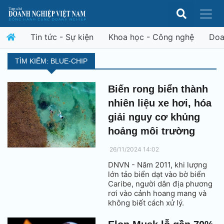
Tin tức - Sự kiện
Khoa học - Công nghệ
Doa
TÌM KIẾM: BLUE-CHIP
Biến rong biển thành
nhiên liệu xe hơi, hóa
giải nguy cơ khủng
hoảng môi trường
26/11/2024 14:02
DNVN - Năm 2011, khi lượng
lớn tảo biển dạt vào bờ biển
Caribe, người dân địa phương
rơi vào cảnh hoang mang và
không biết cách xử lý.