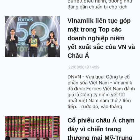
Buffett điều hành, dường như
đang dần chuẩn bị cho kịch
bản khi Buffett không còn điều
hành tại đây nữa.
Vinamilk liên tục góp
mặt trong Top các
doanh nghiệp niêm
yết xuất sắc của VN và
Châu Á
22/08/2019 14:29
DNVN - Vừa qua, Công ty cổ
phần sữa Việt Nam - Vinamilk
đã được Forbes Việt Nam đánh
giá là Công ty niêm yết tốt
nhất Việt Nam năm thứ 7 liên
tiếp. Trước đó, vào tháng
7/2019, Vinamilk cũng là
doanh nghiệp Việt Nam duy
Cổ phiếu châu Á chạm
nhất góp mặt trong Top 50
đáy vì chiến trang
Doanh nghiệp niêm yết quyền
lực nhất Châu Á (theo Bảng
thương mại Mỹ-Trung