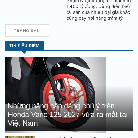
Phạm Nhật Vượng đã mất hơn
1.400 tỷ đồng. Cùng diễn biến,
tài sản của nhiều đại gia khác
cũng bay hơi hàng trăm tỷ
đồng.
TRANG SAU
TIN TIÊU ĐIỂM
Những nâng cấp đáng chú ý trên
Honda Vario 125 2027 vừa ra mắt tại
Việt Nam