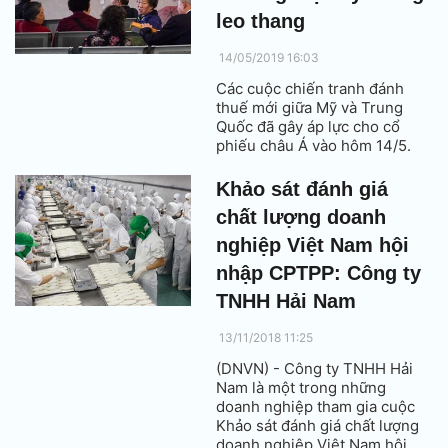
xếp hạng Asia300 của Nikkei
leo thang
Asia Review công bố).
14/05/2019 16:03
Các cuộc chiến tranh đánh
thuế mới giữa Mỹ và Trung
Quốc đã gây áp lực cho cổ
phiếu châu Á vào hôm 14/5.
Khảo sát đánh giá
chất lượng doanh
nghiệp Việt Nam hội
nhập CPTPP: Công ty
TNHH Hải Nam
13/11/2018 11:25
(DNVN) - Công ty TNHH Hải
Nam là một trong những
doanh nghiệp tham gia cuộc
Khảo sát đánh giá chất lượng
doanh nghiệp Việt Nam hội