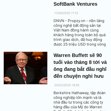
SoftBank Ventures
11/06/2020 11:15
DNVN - Propzy.vn - nền tảng
công nghệ bất động sản tại
Việt Nam đồng hành cùng
khách hàng trong toàn bộ quá
trình giao dịch, đã huy động
được 25 triệu USD trong vòng
Series A do Gaw Capital và
SoftBank Ventures Asia đầu
Warren Buffett sẽ 90
tư, cùng với các nhà đầu tư
tuổi vào tháng 8 tới và
hiện tại Next Billion Ventures,
RHL Ventures Breeze, FEBE
ông đang bắt đầu nghĩ
Ventures, RSquare và Insignia.
đến chuyện nghỉ hưu
24/02/2020 16:55
Berkshire Hathaway, tập đoàn
công nghiệp lớn mạnh và là
nhà đầu tư trong các công ty
hàng đầu của Mỹ do Warren