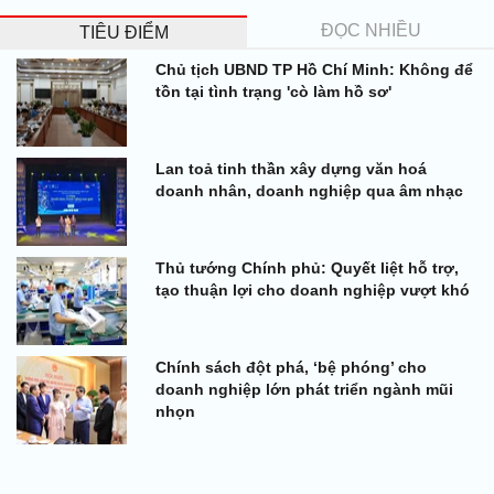
ĐỌC NHIỀU
TIÊU ĐIỂM
Chủ tịch UBND TP Hồ Chí Minh: Không để
tồn tại tình trạng 'cò làm hồ sơ'
Lan toả tinh thần xây dựng văn hoá
doanh nhân, doanh nghiệp qua âm nhạc
Thủ tướng Chính phủ: Quyết liệt hỗ trợ,
tạo thuận lợi cho doanh nghiệp vượt khó
Chính sách đột phá, ‘bệ phóng’ cho
doanh nghiệp lớn phát triển ngành mũi
nhọn