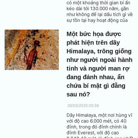
có một khoảng thời gian bí ẩn
kéo dài tới 130.000 năm, gần
như không để lại dấu tích gì về
sự tồn tại hay hoạt động của
con người. Các nhà khoa học
gọi đây là “lỗi hóa thạch”, một
Một bức họa được
lỗ hổng lớn trong hồ sơ tiến
phát hiện trên dãy
hóa, và cho đến nay vẫn chưa
có lời giải thích thuyết phục.
Himalaya, trông giống
như người ngoài hành
tinh và người man rợ
đang đánh nhau, ẩn
chứa bí mật gì đằng
sau nó?
29/05/2025 05:36
Dãy Himalaya, một nơi hùng vĩ
với độ cao 6.000 mét, có 40
đỉnh, trong đó đỉnh chính là
đỉnh Everest, với độ cao