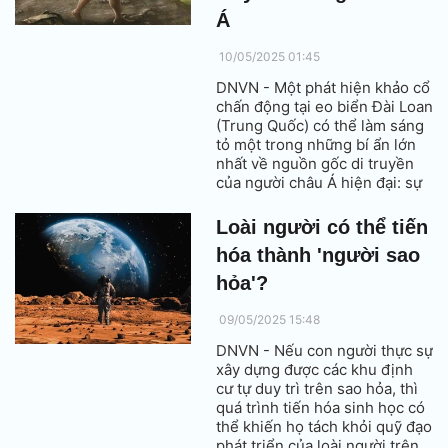
Á
10/05/2025 01:45
DNVN - Một phát hiện khảo cổ
chấn động tại eo biển Đài Loan
(Trung Quốc) có thể làm sáng
tỏ một trong những bí ẩn lớn
nhất về nguồn gốc di truyền
của người châu Á hiện đại: sự
hiện diện của ADN từ một loài
người cổ khác - Denisovan.
Loài người có thể tiến
hóa thành 'người sao
hỏa'?
09/05/2025 15:48
DNVN - Nếu con người thực sự
xây dựng được các khu định
cư tự duy trì trên sao hỏa, thì
quá trình tiến hóa sinh học có
thể khiến họ tách khỏi quỹ đạo
phát triển của loài người trên