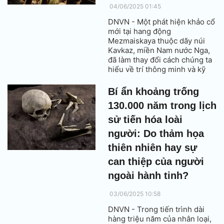
04/06/2025 01:45
DNVN - Một phát hiện khảo cổ
mới tại hang động
Mezmaiskaya thuộc dãy núi
Kavkaz, miền Nam nước Nga,
đã làm thay đổi cách chúng ta
hiểu về trí thông minh và kỹ
thuật chế tác của loài người cổ
đại Neanderthal.
Bí ẩn khoảng trống
130.000 năm trong lịch
sử tiến hóa loài
người: Do thảm họa
thiên nhiên hay sự
can thiệp của người
ngoài hành tinh?
03/06/2025 10:58
DNVN - Trong tiến trình dài
hàng triệu năm của nhân loại,