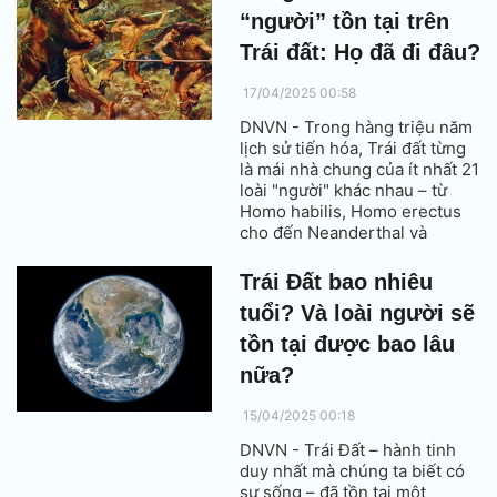
Bồ Đào Nha từ 28.000 năm
“người” tồn tại trên
trước.
Trái đất: Họ đã đi đâu?
17/04/2025 00:58
DNVN - Trong hàng triệu năm
lịch sử tiến hóa, Trái đất từng
là mái nhà chung của ít nhất 21
loài "người" khác nhau – từ
Homo habilis, Homo erectus
cho đến Neanderthal và
Denisovan. Nhưng hiện tại, chỉ
duy nhất một loài còn sống
Trái Đất bao nhiêu
sót: Homo sapiens – chính là
tuổi? Và loài người sẽ
chúng ta. Câu hỏi đặt ra là:
Điều gì đã khiến các loài
tồn tại được bao lâu
“người” khác biến mất?
nữa?
15/04/2025 00:18
DNVN - Trái Đất – hành tinh
duy nhất mà chúng ta biết có
sự sống – đã tồn tại một