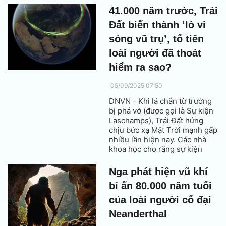
Trung Quốc.
41.000 năm trước, Trái
Đất biến thành ‘lò vi
sóng vũ trụ’, tổ tiên
loài người đã thoát
hiểm ra sao?
05/09/2025 07:50
DNVN - Khi lá chắn từ trường
bị phá vỡ (được gọi là Sự kiện
Laschamps), Trái Đất hứng
chịu bức xạ Mặt Trời mạnh gấp
nhiều lần hiện nay. Các nhà
khoa học cho rằng sự kiện
Laschamps đã buộc con người
cổ đại thay đổi cách sống,
Nga phát hiện vũ khí
thậm chí mở đường cho những
bí ẩn 80.000 năm tuổi
tiến bộ văn hóa quan trọng
sau này.
của loài người cổ đại
Neanderthal