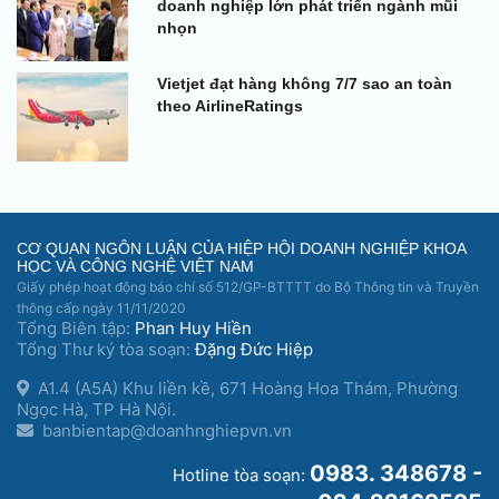
doanh nghiệp lớn phát triển ngành mũi
nhọn
Vietjet đạt hàng không 7/7 sao an toàn
theo AirlineRatings
CƠ QUAN NGÔN LUẬN CỦA HIỆP HỘI DOANH NGHIỆP KHOA
HỌC VÀ CÔNG NGHỆ VIỆT NAM
Giấy phép hoạt động báo chí số 512/GP-BTTTT do Bộ Thông tin và Truyền
thông cấp ngày 11/11/2020
Tổng Biên tập:
Phan Huy Hiền
Tổng Thư ký tòa soạn:
Đặng Đức Hiệp
A1.4 (A5A) Khu liền kề, 671 Hoàng Hoa Thám, Phường
Ngọc Hà, TP Hà Nội.
banbientap@doanhnghiepvn.vn
0983. 348678 -
Hotline tòa soạn: