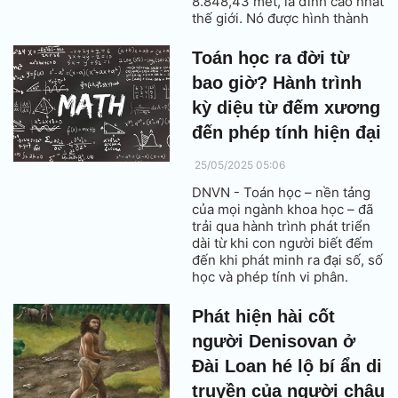
8.848,43 mét, là đỉnh cao nhất
thế giới. Nó được hình thành
do sự va chạm của các tầng
địa chất, mang theo lịch sử địa
Toán học ra đời từ
chất lâu đời và sự khám phá
bao giờ? Hành trình
của nền văn minh nhân loại.
kỳ diệu từ đếm xương
đến phép tính hiện đại
25/05/2025 05:06
DNVN - Toán học – nền tảng
của mọi ngành khoa học – đã
trải qua hành trình phát triển
dài từ khi con người biết đếm
đến khi phát minh ra đại số, số
học và phép tính vi phân.
Nhưng toán học thực sự bắt
đầu từ khi nào?
Phát hiện hài cốt
người Denisovan ở
Đài Loan hé lộ bí ẩn di
truyền của người châu