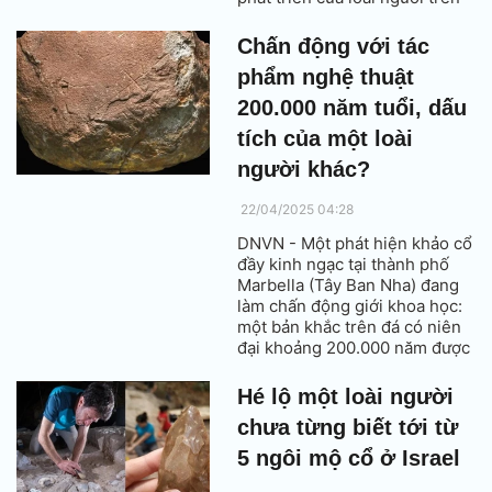
trái đất. Đó là nhận định của
giáo sư sinh học Scott
Chấn động với tác
Solomon, Đại học Rice (Mỹ),
phẩm nghệ thuật
khi nhìn về viễn cảnh dài hạn
của việc sống ngoài không
200.000 năm tuổi, dấu
gian.
tích của một loài
người khác?
22/04/2025 04:28
DNVN - Một phát hiện khảo cổ
đầy kinh ngạc tại thành phố
Marbella (Tây Ban Nha) đang
làm chấn động giới khoa học:
một bản khắc trên đá có niên
đại khoảng 200.000 năm được
xem là tác phẩm nghệ thuật
lâu đời nhất từng được con
Hé lộ một loài người
người tạo ra.
chưa từng biết tới từ
5 ngôi mộ cổ ở Israel