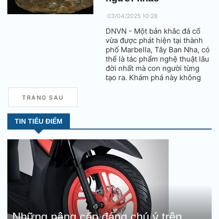
03/04/2025 10:28
DNVN - Một bản khắc đá cổ
vừa được phát hiện tại thành
phố Marbella, Tây Ban Nha, có
thể là tác phẩm nghệ thuật lâu
đời nhất mà con người từng
tạo ra. Khám phá này không
chỉ khiến giới khảo cổ kinh
ngạc mà còn có thể làm thay
TRANG SAU
đổi cách chúng ta hiểu về lịch
sử tiến hóa của nhân loại.
TIN TIÊU ĐIỂM
Những nâng cấp đáng chú ý trên