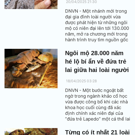
20/04/2025 21:30
DNVN - Một nhánh mới trong
đại gia đình loài người vừa
được phát hiện từ những ngôi
mộ có niên đại lên tới 130.000
năm, mở ra chương mới trong
hành trình truy tìm nguồn gốc
con người.
Ngôi mộ 28.000 năm
hé lộ bí ẩn về đứa trẻ
lai giữa hai loài người
18/04/2025 03:28
DNVN - Một bước ngoặt bất
ngờ trong ngành khảo cổ học
vừa được công bố khi các nhà
khoa học cuối cùng đã xác
định chính xác niên đại của
“đứa trẻ Lapedo” một cá thể lai
giữa người hiện đại và người
Neanderthal, được chôn cất tại
Từng có ít nhất 21 loài