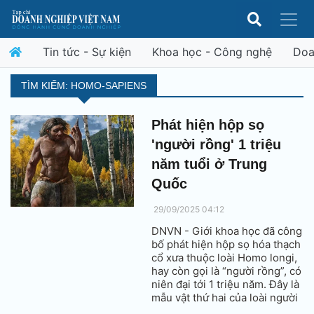
Tin tức - Sự kiện
Khoa học - Công nghệ
Doa
TÌM KIẾM: HOMO-SAPIENS
Phát hiện hộp sọ
'người rồng' 1 triệu
năm tuổi ở Trung
Quốc
29/09/2025 04:12
DNVN - Giới khoa học đã công
bố phát hiện hộp sọ hóa thạch
cổ xưa thuộc loài Homo longi,
hay còn gọi là “người rồng”, có
niên đại tới 1 triệu năm. Đây là
mẫu vật thứ hai của loài người
bí ẩn này được tìm thấy tại