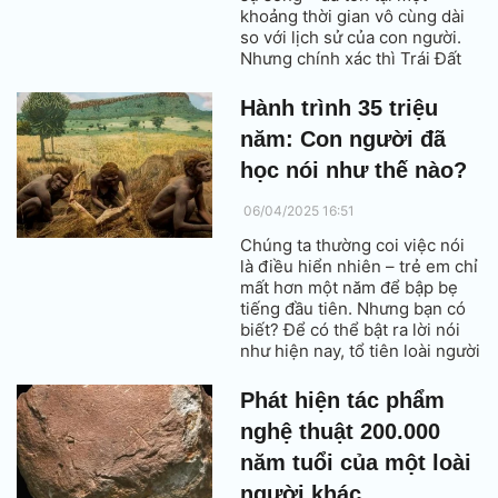
khoảng thời gian vô cùng dài
so với lịch sử của con người.
Nhưng chính xác thì Trái Đất
bao nhiêu tuổi? Và liệu con
người có thể sống sót bao lâu
Hành trình 35 triệu
nữa trên hành tinh này?
năm: Con người đã
học nói như thế nào?
06/04/2025 16:51
Chúng ta thường coi việc nói
là điều hiển nhiên – trẻ em chỉ
mất hơn một năm để bập bẹ
tiếng đầu tiên. Nhưng bạn có
biết? Để có thể bật ra lời nói
như hiện nay, tổ tiên loài người
đã phải trải qua hành trình tiến
hóa dài tới 35 triệu năm – một
Phát hiện tác phẩm
câu chuyện ly kỳ và vĩ đại bậc
nghệ thuật 200.000
nhất của nhân loại.
năm tuổi của một loài
người khác