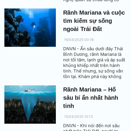
thời bấy giờ.
Rãnh Mariana và cuộc
tìm kiếm sự sống
ngoài Trái Đất
16/04/2025 00:18
DNVN - Ẩn sâu dưới đáy Thái
Bình Dương, rãnh Mariana là
nơi tối tăm, lạnh giá và áp suất
khủng khiếp nhất trên hành
tinh. Thế nhưng, sự sống vẫn
tồn tại. Khám phá này không
chỉ làm thay đổi cách nhìn về
sự sống trên Trái Đất, mà còn
Rãnh Mariana – Hố
mở ra hy vọng tìm thấy sự
sâu bí ẩn nhất hành
sống ở những thế giới xa xôi
ngoài vũ trụ.
tinh
15/04/2025 15:13
DNVN - Khi nói đến nơi sâu