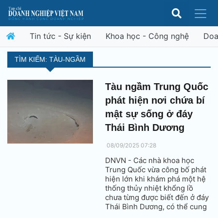
Tin tức - Sự kiện
Khoa học - Công nghệ
Doa
TÌM KIẾM: TÀU-NGẦM
Tàu ngầm Trung Quốc
phát hiện nơi chứa bí
mật sự sống ở đáy
Thái Bình Dương
08/09/2025 07:28
DNVN - Các nhà khoa học
Trung Quốc vừa công bố phát
hiện lớn khi khám phá một hệ
thống thủy nhiệt khổng lồ
chưa từng được biết đến ở đáy
Thái Bình Dương, có thể cung
cấp dữ liệu quan trọng về