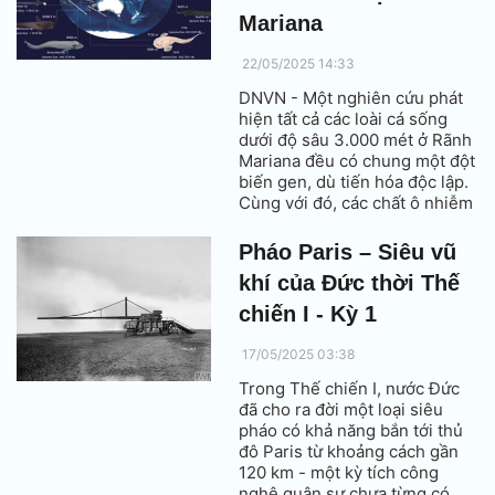
Mariana
22/05/2025 14:33
DNVN - Một nghiên cứu phát
hiện tất cả các loài cá sống
dưới độ sâu 3.000 mét ở Rãnh
Mariana đều có chung một đột
biến gen, dù tiến hóa độc lập.
Cùng với đó, các chất ô nhiễm
công nghiệp cũng được tìm
thấy ở độ sâu hơn 10.000 mét,
Pháo Paris – Siêu vũ
cho thấy tác động của con
khí của Đức thời Thế
người đã lan đến cả những
vùng biển sâu nhất hành tinh.
chiến I - Kỳ 1
17/05/2025 03:38
Trong Thế chiến I, nước Đức
đã cho ra đời một loại siêu
pháo có khả năng bắn tới thủ
đô Paris từ khoảng cách gần
120 km - một kỳ tích công
nghệ quân sự chưa từng có