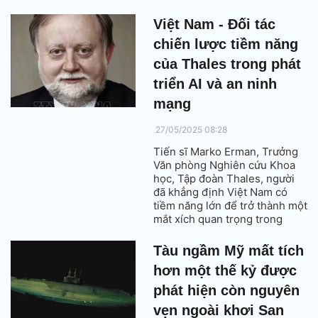
Việt Nam - Đối tác
chiến lược tiềm năng
của Thales trong phát
triển AI và an ninh
mạng
27/05/2025 08:28
Tiến sĩ Marko Erman, Trưởng
Văn phòng Nghiên cứu Khoa
học, Tập đoàn Thales, người
đã khẳng định Việt Nam có
tiềm năng lớn để trở thành một
mắt xích quan trọng trong
chuỗi cung ứng công nghệ
toàn cầu, đặc biệt trong lĩnh
Tàu ngầm Mỹ mất tích
vực trí tuệ nhân tạo (AI) ứng
hơn một thế kỷ được
dụng cho quốc phòng và an
ninh mạng.
phát hiện còn nguyên
vẹn ngoài khơi San