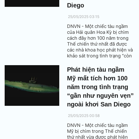
Diego
25/05/2025 03:15
DNVN - Một chiếc tàu ngầm
của Hải quân Hoa Kỳ bị chìm
cách đây hơn 100 năm trong
Thế chiến thứ nhất đã được
các nhà khoa học phát hiện và
khảo sát trong tình trạng "còn
nguyên vẹn đáng kinh ngạc"
ngoài khơi bờ biển San Diego.
Phát hiện tàu ngầm
Đồng thời, xác một máy bay
Mỹ mất tích hơn 100
huấn luyện của Hải quân Mỹ bị
rơi vào năm 1950 ở gần khu
năm trong tình trạng
vực này cũng đã được xác
“gần như nguyên vẹn”
định.
ngoài khơi San Diego
25/05/2025 00:58
DNVN - Một chiếc tàu ngầm
Mỹ bị chìm trong Thế chiến
thứ nhất vừa được phát hiện