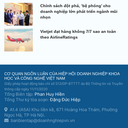
Chính sách đột phá, ‘bệ phóng’ cho
doanh nghiệp lớn phát triển ngành mũi
nhọn
Vietjet đạt hàng không 7/7 sao an toàn
theo AirlineRatings
CƠ QUAN NGÔN LUẬN CỦA HIỆP HỘI DOANH NGHIỆP KHOA
HỌC VÀ CÔNG NGHỆ VIỆT NAM
Giấy phép hoạt động báo chí số 512/GP-BTTTT do Bộ Thông tin và Truyền
thông cấp ngày 11/11/2020
Tổng Biên tập:
Phan Huy Hiền
Tổng Thư ký tòa soạn:
Đặng Đức Hiệp
A1.4 (A5A) Khu liền kề, 671 Hoàng Hoa Thám, Phường
Ngọc Hà, TP Hà Nội.
banbientap@doanhnghiepvn.vn