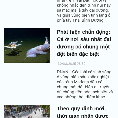
nhất trên Trái Đất, người ta
không nhắc đến đỉnh núi hay
sa mạc mà là đáy đại dương.
Và giữa vùng biển tĩnh lặng ở
phía tây Thái Bình Dương,
cách quần đảo Mariana không
xa, tồn tại một vực sâu khổng
Phát hiện chấn động:
lồ mang tên rãnh Mariana – nơi
Cá ở nơi sâu nhất đại
vẫn đang ẩn giấu nhiều bí mật
chưa từng được khám phá.
dương có chung một
đột biến đặc biệt
30/03/2025 08:39
DNVN - Các loài cá sinh sống
ở vùng biển sâu khắc nghiệt
của rãnh Mariana đều có
chung một đột biến di truyền,
dù chúng tiến hóa tách biệt và
vào những thời điểm khác
nhau. Cùng với đó, các nhà
khoa học còn phát hiện ra hóa
Theo quy định mới,
chất công nghiệp do con
thời gian nhận được
người tạo ra đã len lỏi đến tận