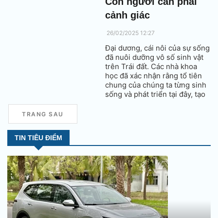
Con người cần phải
cảnh giác
26/02/2025 12:27
Đại dương, cái nôi của sự sống
đã nuôi dưỡng vô số sinh vật
trên Trái đất. Các nhà khoa
học đã xác nhận rằng tổ tiên
chung của chúng ta từng sinh
sống và phát triển tại đây, tạo
nên mối quan hệ đặc biệt và
khó tả giữa con người và biển
TRANG SAU
cả.
TIN TIÊU ĐIỂM