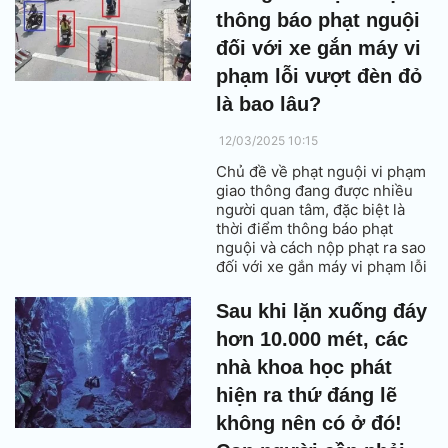
đáy đại dương.
thông báo phạt nguội
đối với xe gắn máy vi
phạm lỗi vượt đèn đỏ
là bao lâu?
12/03/2025 10:15
Chủ đề về phạt nguội vi phạm
giao thông đang được nhiều
người quan tâm, đặc biệt là
thời điểm thông báo phạt
nguội và cách nộp phạt ra sao
đối với xe gắn máy vi phạm lỗi
vượt đèn đỏ?
Sau khi lặn xuống đáy
hơn 10.000 mét, các
nhà khoa học phát
hiện ra thứ đáng lẽ
không nên có ở đó!