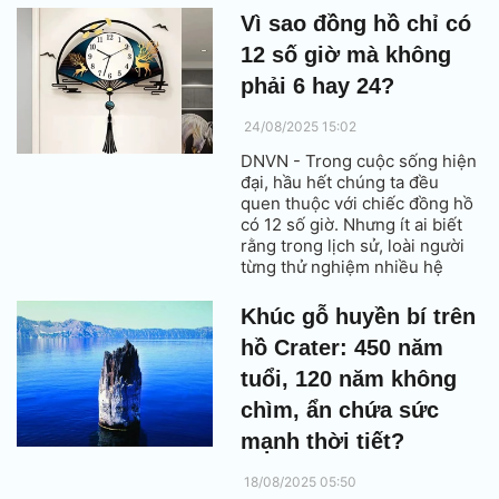
nguồn gốc sự sống trên Trái
Vì sao đồng hồ chỉ có
Đất.
12 số giờ mà không
phải 6 hay 24?
24/08/2025 15:02
DNVN - Trong cuộc sống hiện
đại, hầu hết chúng ta đều
quen thuộc với chiếc đồng hồ
có 12 số giờ. Nhưng ít ai biết
rằng trong lịch sử, loài người
từng thử nghiệm nhiều hệ
thống đo thời gian khác nhau,
từ 6 số, 8 số, 10 số, 18 số cho
Khúc gỗ huyền bí trên
tới 24 số giờ. Vậy vì sao cuối
hồ Crater: 450 năm
cùng, hệ thống 12 giờ lại trở
nên phổ biến nhất?
tuổi, 120 năm không
chìm, ẩn chứa sức
mạnh thời tiết?
18/08/2025 05:50