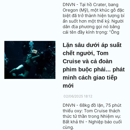
DNVN - Tại hồ Crater, bang
Oregon (Mỹ), một khúc gỗ đặc
biệt đã trở thành hiện tượng bí
ẩn suốt hơn một thế kỷ. Người
dân địa phương gọi nó bằng
cái tên đầy kính trọng: “Ông
già của hồ nước” (Old Man of
the Lake).
Lặn sâu dưới áp suất
chết người, Tom
Cruise và cả đoàn
phim buộc phải... phát
minh cách giao tiếp
mới
02/06/2025 18:12
DNVN - 68kg đồ lặn, 75 phút
thiếu oxy: Tom Cruise thách
thức tử thần trong Nhiệm vụ:
Bất khả thi - Nghiệp báo cuối
cùng.