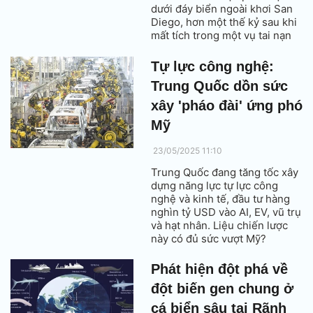
dưới đáy biển ngoài khơi San
Diego, hơn một thế kỷ sau khi
mất tích trong một vụ tai nạn
huấn luyện thảm khốc.
Tự lực công nghệ:
Trung Quốc dồn sức
xây 'pháo đài' ứng phó
Mỹ
23/05/2025 11:10
Trung Quốc đang tăng tốc xây
dựng năng lực tự lực công
nghệ và kinh tế, đầu tư hàng
nghìn tỷ USD vào AI, EV, vũ trụ
và hạt nhân. Liệu chiến lược
này có đủ sức vượt Mỹ?
Phát hiện đột phá về
đột biến gen chung ở
cá biển sâu tại Rãnh