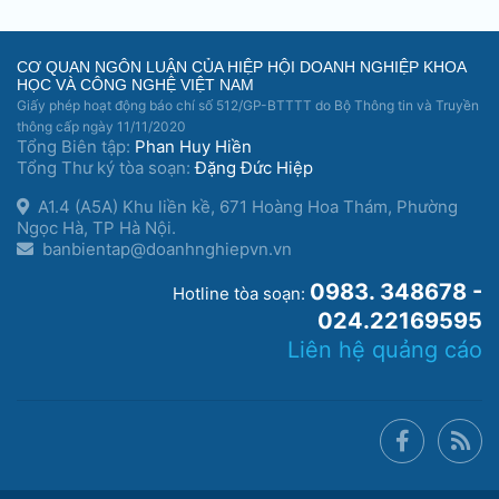
CƠ QUAN NGÔN LUẬN CỦA HIỆP HỘI DOANH NGHIỆP KHOA
HỌC VÀ CÔNG NGHỆ VIỆT NAM
Giấy phép hoạt động báo chí số 512/GP-BTTTT do Bộ Thông tin và Truyền
thông cấp ngày 11/11/2020
Tổng Biên tập:
Phan Huy Hiền
Tổng Thư ký tòa soạn:
Đặng Đức Hiệp
A1.4 (A5A) Khu liền kề, 671 Hoàng Hoa Thám, Phường
Ngọc Hà, TP Hà Nội.
banbientap@doanhnghiepvn.vn
0983. 348678 -
Hotline tòa soạn:
024.22169595
Liên hệ quảng cáo