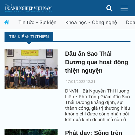
Tin tức - Sự kiện
Khoa học - Công nghệ
Doa
TÌM KIẾM: TUTHIEN
Dấu ấn Sao Thái
Dương qua hoạt động
thiện nguyện
17/01/2022 12:31
DNVN - Bà Nguyễn Thị Hương
Liên - Phó Tổng Giám đốc Sao
Thái Dương khẳng định, sự
thành công, giá trị thương hiệu
không chỉ được công nhận bởi
kết quả kinh doanh mà còn ở
trách nhiệm đóng góp cho sự
phát triển cộng đồng và xã hội.
Phật dạy: Sống trên