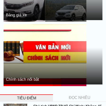
Bảng giá xe
Chính sách nổi bật
ĐỌC NHIỀU
TIÊU ĐIỂM
Chủ tịch UBND TP Hồ Chí Minh: Không để