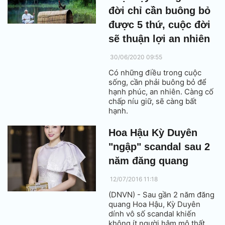
đời chỉ cần buông bỏ
được 5 thứ, cuộc đời
sẽ thuận lợi an nhiên
30/06/2020 09:55
Có những điều trong cuộc
sống, cần phải buông bỏ để
hạnh phúc, an nhiên. Càng cố
chấp níu giữ, sẽ càng bất
hạnh.
Hoa Hậu Kỳ Duyên
"ngập" scandal sau 2
năm đăng quang
12/07/2016 11:18
(DNVN) - Sau gần 2 năm đăng
quang Hoa Hậu, Kỳ Duyên
dính vô số scandal khiến
không ít người hâm mộ thất