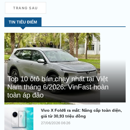
TRANG SAU
TIN TIÊU ĐIỂM
Top 10 ôtô bán chạy nhất tại Việt
Nam tháng 6/2026: VinFast hoàn
toàn áp đảo
Vivo X Fold6 ra mắt: Nâng cấp toàn diện,
giá từ 30,93 triệu đồng
27/06/2026 06:26