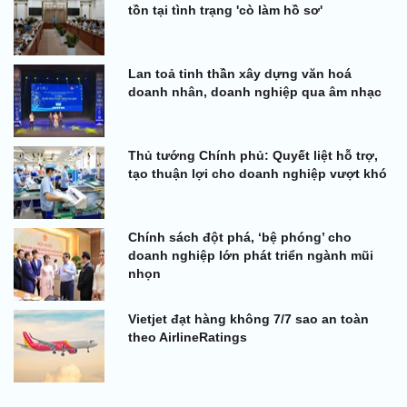
tồn tại tình trạng 'cò làm hồ sơ'
Lan toả tinh thần xây dựng văn hoá
doanh nhân, doanh nghiệp qua âm nhạc
Thủ tướng Chính phủ: Quyết liệt hỗ trợ,
tạo thuận lợi cho doanh nghiệp vượt khó
Chính sách đột phá, ‘bệ phóng’ cho
doanh nghiệp lớn phát triển ngành mũi
nhọn
Vietjet đạt hàng không 7/7 sao an toàn
theo AirlineRatings