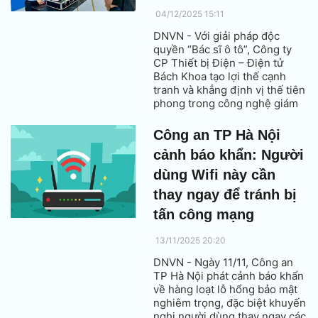
04/12/2025 15:11
DNVN - Với giải pháp độc
quyền “Bác sĩ ô tô”, Công ty
CP Thiết bị Điện – Điện tử
Bách Khoa tạo lợi thế cạnh
tranh và khẳng định vị thế tiên
phong trong công nghệ giám
sát hành trình. Thương hiệu
Định vị Bách Khoa hiện dẫn
Công an TP Hà Nội
dắt thị trường trong nước và
cảnh báo khẩn: Người
vươn ra quốc tế bằng các giải
pháp công nghệ đột phá cùng
dùng Wifi này cần
văn hóa đổi mới sáng tạo liên
thay ngay để tránh bị
tục.
tấn công mạng
13/11/2025 20:20
DNVN - Ngày 11/11, Công an
TP Hà Nội phát cảnh báo khẩn
về hàng loạt lỗ hổng bảo mật
nghiêm trọng, đặc biệt khuyến
nghị người dùng thay ngay các