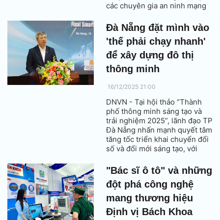
các chuyên gia an ninh mạng
cảnh báo rằng thói quen bật
Wifi liên tục nơi công cộng
Đà Nẵng đặt mình vào
đang mở ra một cánh cửa rủi
'thế phải chạy nhanh'
ro khổng lồ cho tin tặc xâm
nhập.
để xây dựng đô thị
thông minh
16/12/2025 21:00
DNVN - Tại hội thảo “Thành
phố thông minh sáng tạo và
trải nghiệm 2025”, lãnh đạo TP
Đà Nẵng nhấn mạnh quyết tâm
tăng tốc triển khai chuyển đổi
số và đổi mới sáng tạo, với
mục tiêu đưa thành phố duy trì
vị thế dẫn đầu trong nước và
"Bác sĩ ô tô" và những
hướng tới chuẩn khu vực vào
đột phá công nghệ
năm 2030.
mang thương hiệu
Định vị Bách Khoa