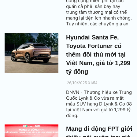
công cộng miễn phí tại các
quán cà phê, sân bay hay
trung tâm thương mại có thể
mang lại tiện ích nhanh chóng.
Tuy nhiên, các chuyên gia an
ninh mạng cảnh báo rằng
người dùng đang đặt dữ liệu cá
Hyundai Santa Fe,
nhân và tài khoản online trước
Toyota Fortuner có
nguy cơ bị đánh cắp, mã độc
xâm nhập hoặc bị thao túng từ
thêm đối thủ mới tại
xa khi truy cập mạng không
Việt Nam, giá từ 1,299
bảo mật.
tỷ đồng
26/10/2025 01:54
DNVN - Thương hiệu xe Trung
Quốc Lynk & Co vừa ra mắt
mẫu SUV hạng D Lynk & Co 08
tại Việt Nam với giá từ 1,299 tỷ
đồng.
Mạng di động FPT giới