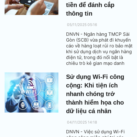
tiền để đánh cắp
thông tin
05/11/2025 05:16
DNVN - Ngân hàng TMCP Sài
Gòn (SCB) vừa phát đi khuyến
cáo về hàng loạt rủi ro bảo mật
khi sử dụng dịch vụ ngân hàng
điện tử, trong đó nổi bật là
chiêu trò kẻ gian mạo danh
người quen, gửi đường link giả
mạo để chiếm đoạt thông tin
Sử dụng Wi-Fi công
tài khoản.
cộng: Khi tiện ích
nhanh chóng trở
thành hiểm họa cho
dữ liệu cá nhân
04/11/2025 14:18
DNVN - Việc sử dụng Wi-Fi