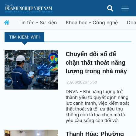
Tin tức - Sự kiện
Khoa học - Công nghệ
Doa
TÌM KIẾM: WIFI
Chuyển đổi số để
chặn thất thoát năng
lượng trong nhà máy
23/06/2026 15:50
DNVN - Khi năng lượng trở
thành yếu tố quyết định năng
lực cạnh tranh, việc kiểm soát
thất thoát và tối ưu tiêu thụ
không còn là lựa chọn mà là
yêu cầu sống còn đối với
nhiều doanh nghiệp sản xuất
Thanh Hóa: Phường