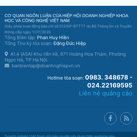
CƠ QUAN NGÔN LUẬN CỦA HIỆP HỘI DOANH NGHIỆP KHOA
HỌC VÀ CÔNG NGHỆ VIỆT NAM
Giấy phép hoạt động báo chí số 512/GP-BTTTT do Bộ Thông tin và Truyền
thông cấp ngày 11/11/2020
Tổng Biên tập:
Phan Huy Hiền
Tổng Thư ký tòa soạn:
Đặng Đức Hiệp
A1.4 (A5A) Khu liền kề, 671 Hoàng Hoa Thám, Phường
Ngọc Hà, TP Hà Nội.
banbientap@doanhnghiepvn.vn
0983. 348678 -
Hotline tòa soạn:
024.22169595
Liên hệ quảng cáo
Doanh nghiệp Việt Nam giữ bản quyền nội dung trên website này.