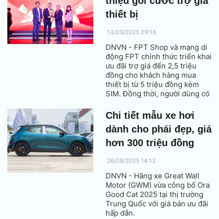
thiệu gói cước trợ giá
thiết bị
13/09/2025 09:18
DNVN - FPT Shop và mạng di
động FPT chính thức triển khai
ưu đãi trợ giá đến 2,5 triệu
đồng cho khách hàng mua
thiết bị từ 5 triệu đồng kèm
SIM. Đồng thời, người dùng có
thể trả góp 0% lãi suất, giúp
tiết kiệm chi phí và trải nghiệm
Chi tiết mẫu xe hơi
kết nối di động liền mạch hơn.
dành cho phái đẹp, giá
hơn 300 triệu đồng
26/08/2025 14:13
DNVN - Hãng xe Great Wall
Motor (GWM) vừa công bố Ora
Good Cat 2025 tại thị trường
Trung Quốc với giá bán ưu đãi
hấp dẫn.