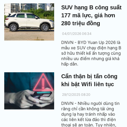
chuyển đổi số (CĐS), hướng
tới xây dựng nền hành chính
SUV hạng B công suất
hiện đại, minh bạch, lấy sự hài
177 mã lực, giá hơn
lòng của người dân và doanh
nghiệp làm thước đo chất
280 triệu đồng
lượng phục vụ.
04/01/2026 06:34
DNVN - BYD Yuan Up 2026 là
mẫu xe SUV chạy điện hạng B
sở hữu thiết kế ấn tượng cùng
nhiều ưu điểm nhưng giá khá
hấp dẫn.
Cẩn thận bị tấn công
khi bật Wifi liên tục
29/12/2025 08:20
DNVN - Nhiều người dùng tin
rằng chỉ cần không tải ứng
dụng lạ hay tránh nhấp vào
các liên kết lừa đảo thì điện
thoại sẽ an toàn. Tuy nhiên,