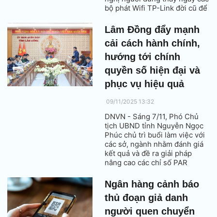
bộ phát Wifi TP-Link đời cũ để
tránh bị tin tặc tấn công và
đánh cắp dữ liệu.
Lâm Đồng đẩy mạnh
cải cách hành chính,
hướng tới chính
quyền số hiện đại và
phục vụ hiệu quả
09/11/2025 13:32
DNVN - Sáng 7/11, Phó Chủ
tịch UBND tỉnh Nguyễn Ngọc
Phúc chủ trì buổi làm việc với
các sở, ngành nhằm đánh giá
kết quả và đề ra giải pháp
nâng cao các chỉ số PAR
Index, SIPAS, PAPI, PCI, hướng
tới xây dựng chính quyền số
Ngân hàng cảnh báo
hiện đại, phục vụ người dân và
thủ đoạn giả danh
doanh nghiệp tốt hơn.
người quen chuyển