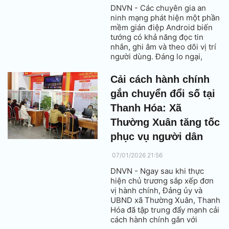
DNVN - Các chuyên gia an
ninh mạng phát hiện một phần
mềm gián điệp Android biến
tướng có khả năng đọc tin
nhắn, ghi âm và theo dõi vị trí
người dùng. Đáng lo ngại,
công cụ này được phân phối
dưới dạng dịch vụ, dễ dàng bị
Cải cách hành chính
lợi dụng và khó nhận diện.
gắn chuyển đổi số tại
Thanh Hóa: Xã
Thường Xuân tăng tốc
phục vụ người dân
07/01/2026 21:56
DNVN - Ngay sau khi thực
hiện chủ trương sắp xếp đơn
vị hành chính, Đảng ủy và
UBND xã Thường Xuân, Thanh
Hóa đã tập trung đẩy mạnh cải
cách hành chính gắn với