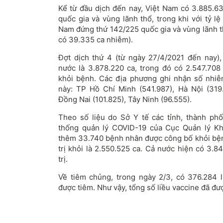
Kể từ đầu dịch đến nay, Việt Nam có 3.885.6
quốc gia và vùng lãnh thổ, trong khi với tỷ lệ
Nam đứng thứ 142/225 quốc gia và vùng lãnh th
có 39.335 ca nhiễm).
Đợt dịch thứ 4 (từ ngày 27/4/2021 đến nay), 
nước là 3.878.220 ca, trong đó có 2.547.7
khỏi bệnh. Các địa phương ghi nhận số nhiễm
này: TP Hồ Chí Minh (541.987), Hà Nội (319
Đồng Nai (101.825), Tây Ninh (96.555).
Theo số liệu do Sở Y tế các tỉnh, thành ph
thống quản lý COVID-19 của Cục Quản lý Kh
thêm 33.740 bệnh nhân được công bố khỏi bện
trị khỏi là 2.550.525 ca. Cả nước hiện có 3.
trị.
Về tiêm chủng, trong ngày 2/3, có 376.284 
được tiêm. Như vậy, tổng số liều vaccine đã đượ