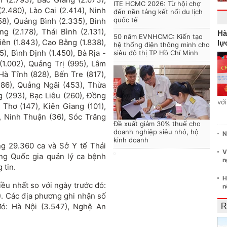
ITE HCMC 2026: Từ hội chợ
(2.480), Lào Cai (2.414), Ninh
đến nền tảng kết nối du lịch
quốc tế
58), Quảng Bình (2.335), Bình
 (2.178), Thái Bình (2.131),
Hà
50 năm EVNHCMC: Kiến tạo
iên (1.843), Cao Bằng (1.838),
lự
hệ thống điện thông minh cho
), Bình Định (1.450), Bà Rịa -
siêu đô thị TP Hồ Chí Minh
(1.002), Quảng Trị (995), Lâm
à Tĩnh (828), Bến Tre (817),
486), Quảng Ngãi (453), Thừa
 (293), Bạc Liêu (260), Đồng
vớ
 Thơ (147), Kiên Giang (101),
, Ninh Thuận (36), Sóc Trăng
Đề xuất giảm 30% thuế cho
doanh nghiệp siêu nhỏ, hộ
N
kinh doanh
g 29.360 ca và Sở Y tế Thái
V
ng Quốc gia quản lý ca bệnh
n
 tin.
H
ều nhất so với ngày trước đó:
n
5). Các địa phương ghi nhận số
đó: Hà Nội (3.547), Nghệ An
R