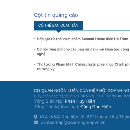
Cột tin quảng cáo
CÓ THỂ BẠN QUAN TÂM
Hấp lực từ thỏi nam châm Second Home biển Hồ Tràm
Cơ hội rộng mở cho các bạn nữ đam mê khoa học công
nghệ
Thủ tướng Phạm Minh Chính chủ trì phiên họp Chính ph
thường kỳ
CƠ QUAN NGÔN LUẬN CỦA HIỆP HỘI DOANH NG
Giấy phép hoạt động báo chí số 512/GP-BTTTT do Bộ Thông
Tổng Biên tập:
Phan Huy Hiền
Tổng Thư ký tòa soạn:
Đặng Đức Hiệp
A1.4 (A5A) Khu liền kề, 671 Hoàng Hoa Thá
banbientap@doanhnghiepvn.vn