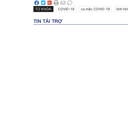
TỪ KHÓA:
COVID-19
ca mắc COVID-19
tình hì