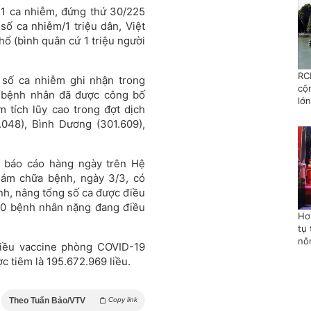
31 ca nhiễm, đứng thứ 30/225
 số ca nhiễm/1 triệu dân, Việt
ổ (bình quân cứ 1 triệu người
RC
số ca nhiễm ghi nhận trong
cộ
08 bệnh nhân đã được công bố
lớn
 tích lũy cao trong đợt dịch
.048), Bình Dương (301.609),
ố báo cáo hàng ngày trên Hệ
ám chữa bệnh, ngày 3/3, có
h, nâng tổng số ca được điều
840 bệnh nhân nặng đang điều
Hơ
tụ 
nô
liều vaccine phòng COVID-19
c tiêm là 195.672.969 liều.
Theo Tuấn Bảo/VTV
Copy link