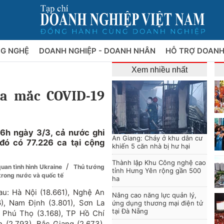
NG NGHỆ
DOANH NGHIỆP - DOANH NHÂN
HỖ TRỢ DOANH
Xem nhiều nhất
ca mắc COVID-19
16h ngày 3/3, cả nước ghi
An Giang: Cháy ở khu dân cư
đó có 77.226 ca tại cộng
khiến 5 căn nhà bị hư hại
Thành lập Khu Công nghệ cao
/
quan tình hình Ukraine
Thủ tướng
tỉnh Hưng Yên rộng gần 500
 trong nước và quốc tế
ha
au: Hà Nội (18.661), Nghệ An
Nâng cao năng lực quản lý,
6), Nam Định (3.801), Sơn La
ứng dụng thương mại điện tử
tại Đà Nẵng
, Phú Thọ (3.168), TP Hồ Chí
 (2.793), Bắc Giang (2.673),