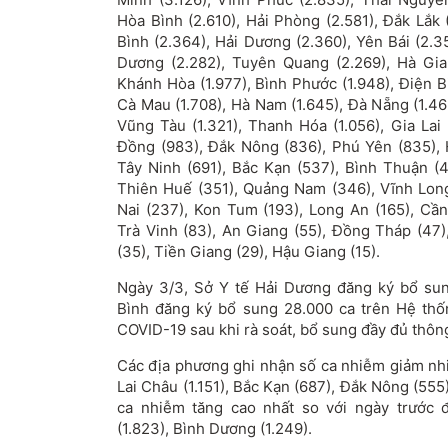
Hòa Bình (2.610), Hải Phòng (2.581), Đắk Lắk 
Bình (2.364), Hải Dương (2.360), Yên Bái (2.3
Dương (2.282), Tuyên Quang (2.269), Hà Giang
Khánh Hòa (1.977), Bình Phước (1.948), Điện B
Cà Mau (1.708), Hà Nam (1.645), Đà Nẵng (1.465
Vũng Tàu (1.321), Thanh Hóa (1.056), Gia Lai 
Đồng (983), Đắk Nông (836), Phú Yên (835), H
Tây Ninh (691), Bắc Kạn (537), Bình Thuận (
Thiên Huế (351), Quảng Nam (346), Vĩnh Long
Nai (237), Kon Tum (193), Long An (165), Cần
Trà Vinh (83), An Giang (55), Đồng Tháp (47)
(35), Tiền Giang (29), Hậu Giang (15).
Ngày 3/3, Sở Y tế Hải Dương đăng ký bổ sun
Bình đăng ký bổ sung 28.000 ca trên Hệ thố
COVID-19 sau khi rà soát, bổ sung đầy đủ thông
Các địa phương ghi nhận số ca nhiễm giảm nhi
Lai Châu (1.151), Bắc Kạn (687), Đắk Nông (55
ca nhiễm tăng cao nhất so với ngày trước 
(1.823), Bình Dương (1.249).