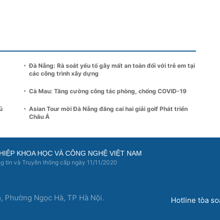
Đà Nẵng: Rà soát yếu tố gây mất an toàn đối với trẻ em tại
các công trình xây dựng
Cà Mau: Tăng cường công tác phòng, chống COVID-19
ủ
Asian Tour mời Đà Nẵng đăng cai hai giải golf Phát triển
Châu Á
HIỆP KHOA HỌC VÀ CÔNG NGHỆ VIỆT NAM
 tin và Truyền thông cấp ngày 11/11/2020
m, Phường Ngọc Hà, TP Hà Nội.
Hotline tòa s