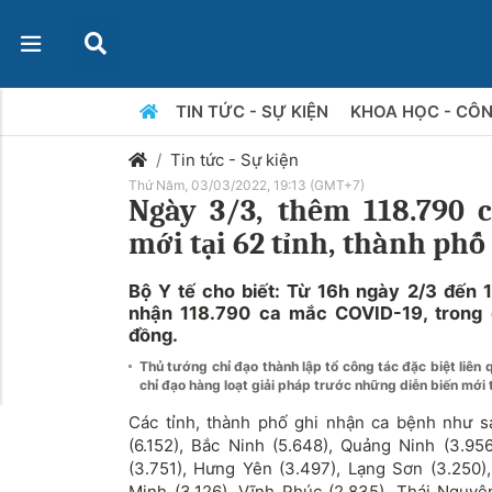
TIN TỨC - SỰ KIỆN
KHOA HỌC - CÔ
Tin tức - Sự kiện
Thứ Năm, 03/03/2022, 19:13 (GMT+7)
Ngày 3/3, thêm 118.790 
mới tại 62 tỉnh, thành phố
Bộ Y tế cho biết: Từ 16h ngày 2/3 đến 
nhận 118.790 ca mắc COVID-19, trong 
đồng.
Thủ tướng chỉ đạo thành lập tổ công tác đặc biệt liên 
chỉ đạo hàng loạt giải pháp trước những diễn biến mới
Các tỉnh, thành phố ghi nhận ca bệnh như s
(6.152), Bắc Ninh (5.648), Quảng Ninh (3.95
(3.751), Hưng Yên (3.497), Lạng Sơn (3.250)
Minh (3.126), Vĩnh Phúc (2.835), Thái Nguyên