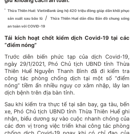
giữ khoảng cách an toàn.
Thừa Thiên Huế: VietinBank ủng hộ 420 triệu đồng giúp dân khôi phục
/
sản xuất sau bão lũ
Thừa Thiên Huế dẫn đầu Bản đồ chung sống
an toàn với COVID-19
Tái kích hoạt chốt kiểm dịch Covid-19 tại các
“điểm nóng”
Trước diễn biến phức tạp của dịch Covid-19,
ngày 29/1/2021, Phó Chủ tịch UBND tỉnh Thừa
Thiên Huế Nguyễn Thanh Bình đã đi kiểm tra
công tác phòng chống dịch tại một số “điểm
nóng” tiềm ẩn nhiều nguy cơ xâm nhập, lây lan
dịch bệnh trên địa bàn tỉnh.
Sau khi kiểm tra thực tế tại sân bay, ga tàu, bến
xe, Phó Chủ tịch UBND tỉnh Thừa Thiên Huế ghi
nhận, biểu dương sự vào cuộc nhanh chóng của
các đơn vị trong việc triển khai công tác phòng
chống dịch Covid-19 ngay khi có chỉ đạo của