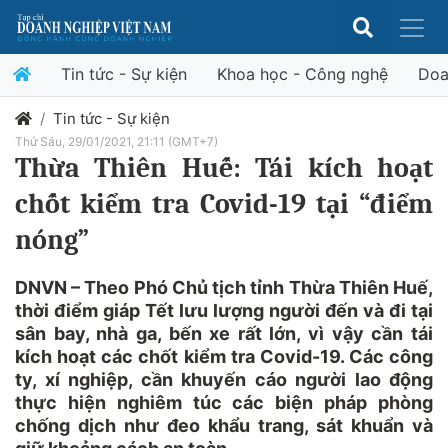
Tin tức - Sự kiện
Khoa học - Công nghệ
Doa
Tin tức - Sự kiện
Thứ Sáu, 29/01/2021, 21:11 (GMT+7)
Thừa Thiên Huế: Tái kích hoạt
chốt kiểm tra Covid-19 tại “điểm
nóng”
DNVN – Theo Phó Chủ tịch tỉnh Thừa Thiên Huế,
thời điểm giáp Tết lưu lượng người đến và đi tại
sân bay, nhà ga, bến xe rất lớn, vì vậy cần tái
kích hoạt các chốt kiểm tra Covid-19. Các công
ty, xí nghiệp, cần khuyến cáo người lao động
thực hiện nghiêm túc các biện pháp phòng
chống dịch như đeo khẩu trang, sát khuẩn và