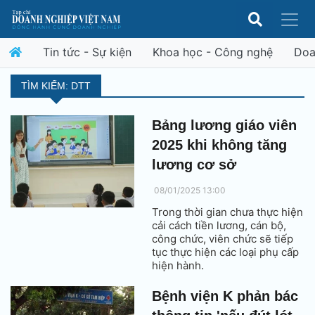
Tin tức - Sự kiện
Khoa học - Công nghệ
Doa
TÌM KIẾM: DTT
Bảng lương giáo viên
2025 khi không tăng
lương cơ sở
08/01/2025 13:00
Trong thời gian chưa thực hiện
cải cách tiền lương, cán bộ,
công chức, viên chức sẽ tiếp
tục thực hiện các loại phụ cấp
hiện hành.
Bệnh viện K phản bác