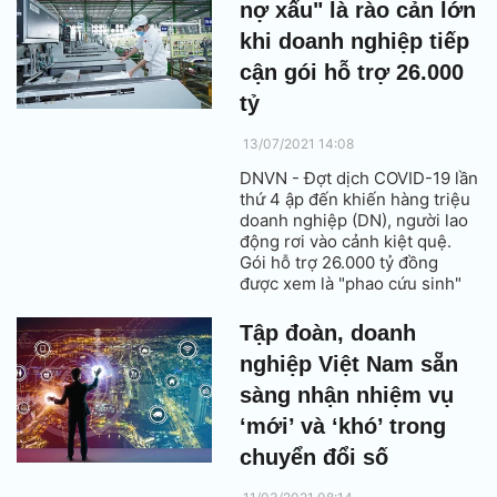
nợ xấu" là rào cản lớn
khi doanh nghiệp tiếp
cận gói hỗ trợ 26.000
tỷ
13/07/2021 14:08
DNVN - Đợt dịch COVID-19 lần
thứ 4 ập đến khiến hàng triệu
doanh nghiệp (DN), người lao
động rơi vào cảnh kiệt quệ.
Gói hỗ trợ 26.000 tỷ đồng
được xem là "phao cứu sinh"
cho DN. Song nhiều DN vẫn
không mặn mà, bởi lẽ nếu
Tập đoàn, doanh
không cụ thể hóa điều kiện và
nghiệp Việt Nam sẵn
thủ tục hành chính hơn nữa thì
DN sẽ rất khó tiếp cận gói vay
sàng nhận nhiệm vụ
như những gói hỗ trợ trước
‘mới’ và ‘khó’ trong
đây.
chuyển đổi số