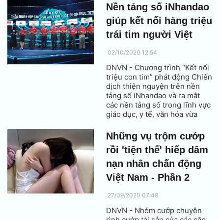
Đặng Thu Thảo cũng giản dị
Nền tảng số iNhandao
như bao người mẹ khác.
giúp kết nối hàng triệu
trái tim người Việt
02/10/2020 12:54
DNVN - Chương trình “Kết nối
triệu con tim” phát động Chiến
dịch thiện nguyện trên nền
tảng số iNhandao và ra mắt
các nền tảng số trong lĩnh vực
giáo dục, y tế, văn hóa vừa
diễn ra tại Hà Nội vào ngày
1/10/2020.
Những vụ trộm cướp
rồi 'tiện thể' hiếp dâm
nạn nhân chấn động
Việt Nam - Phần 2
27/09/2020 07:48
DNVN - Nhóm cướp chuyên
rình cướp tài sản của các cặp