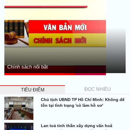
Chính sách nổi bật
ĐỌC NHIỀU
TIÊU ĐIỂM
Chủ tịch UBND TP Hồ Chí Minh: Không để
tồn tại tình trạng 'cò làm hồ sơ'
Lan toả tinh thần xây dựng văn hoá