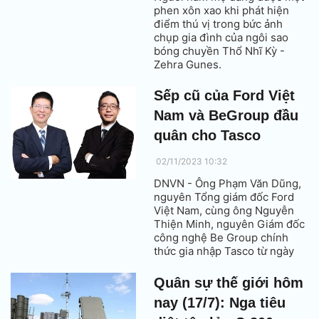
phen xôn xao khi phát hiện
điểm thú vị trong bức ảnh
chụp gia đình của ngôi sao
bóng chuyền Thổ Nhĩ Kỳ -
Zehra Gunes.
Sếp cũ của Ford Việt
Nam và BeGroup đầu
quân cho Tasco
02/11/2023 10:32
DNVN - Ông Phạm Văn Dũng,
nguyên Tổng giám đốc Ford
Việt Nam, cùng ông Nguyễn
Thiện Minh, nguyên Giám đốc
công nghệ Be Group chính
thức gia nhập Tasco từ ngày
1/11 và đảm nhiệm các vị trí
chủ chốt trong hệ thống.
Quân sự thế giới hôm
nay (17/7): Nga tiêu