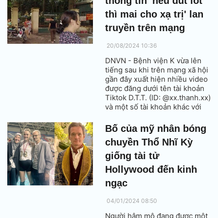
thông tin 'nếu đút lót
thì mai cho xạ trị' lan
truyền trên mạng
20/08/2024 10:36
DNVN - Bệnh viện K vừa lên
tiếng sau khi trên mạng xã hội
gần đây xuất hiện nhiều video
được đăng dưới tên tài khoản
Tiktok D.T.T. (ID: @xx.thanh.xx)
và một số tài khoản khác với
nội dung người phụ nữ liên tục
vừa khóc vừa nói: "mỗi lần đi
Bố của mỹ nhân bóng
xạ mất 200.000 đồng, không
chuyền Thổ Nhĩ Kỳ
đút lót thì để sang tuần sau…"
xảy ra tại Bệnh viện K cơ sở 2
giống tài tử
Tam Hiệp, Hà Nội.
Hollywood đến kinh
ngạc
04/01/2024 08:50
Người hâm mộ đang được một