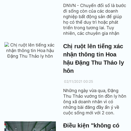
DNVN - Chuyển đổi số là bước
đi sống còn của các doanh
nghiệp bất động sản để giúp
họ có thể duy trì hoặc phát
triển trong tương lai. Tuy
nhiên, các chuyên gia nhận
định, để việc ứng dụng công
nghệ vào giao dịch bất động
Chị ruột lên tiếng xác
sản trở nên thành công thì mọi
nhận thông tin Hoa
thứ cần phải minh bạch, rõ
ràng, lúc đó mới tạo được niềm
hậu Đặng Thu Thảo ly
tin từ người tiêu dùng.
hôn
02/11/2021 00:25
Những ngày vừa qua, Đặng
Thu Thảo vướng tin đồn ly hôn
ông xã doanh nhân vì có
những bài đăng đầy ẩn ý về
cuộc sống mới với 2 con.
Điều kiện "không có