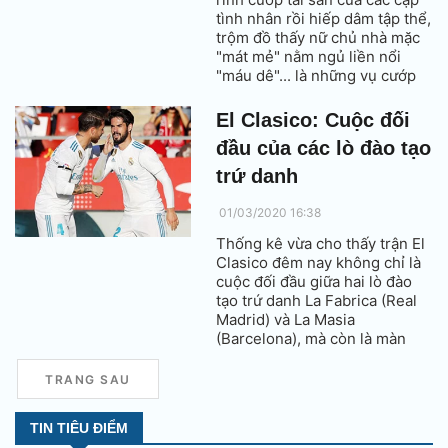
tình nhân rồi hiếp dâm tập thể,
trộm đồ thấy nữ chủ nhà mặc
"mát mẻ" nằm ngủ liền nổi
"máu dê"... là những vụ cướp
của trộm tình chấn động Việt
Nam.
El Clasico: Cuộc đối
đầu của các lò đào tạo
trứ danh
01/03/2020 16:38
Thống kê vừa cho thấy trận El
Clasico đêm nay không chỉ là
cuộc đối đầu giữa hai lò đào
tạo trứ danh La Fabrica (Real
Madrid) và La Masia
(Barcelona), mà còn là màn
chạm trán giữa nhiều lò đào
tạo danh tiếng khác của Tây
TRANG SAU
Ban Nha.
TIN TIÊU ĐIỂM