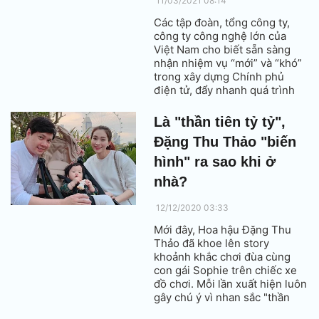
11/03/2021 08:14
Các tập đoàn, tổng công ty,
công ty công nghệ lớn của
Việt Nam cho biết sẵn sàng
nhận nhiệm vụ “mới” và “khó”
trong xây dựng Chính phủ
điện tử, đẩy nhanh quá trình
chuyển đổi số.
Là "thần tiên tỷ tỷ",
Đặng Thu Thảo "biến
hình" ra sao khi ở
nhà?
12/12/2020 03:33
Mới đây, Hoa hậu Đặng Thu
Thảo đã khoe lên story
khoảnh khắc chơi đùa cùng
con gái Sophie trên chiếc xe
đồ chơi. Mỗi lần xuất hiện luôn
gây chú ý vì nhan sắc "thần
tiên tỷ tỷ" nhưng khi ở nhà