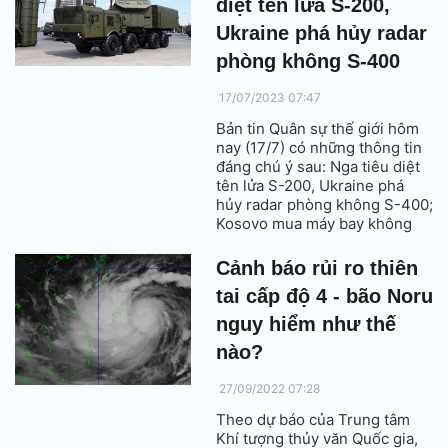
diệt tên lửa S-200,
Ukraine phá hủy radar
phòng không S-400
17/07/2023 07:47
Bản tin Quân sự thế giới hôm
nay (17/7) có những thông tin
đáng chú ý sau: Nga tiêu diệt
tên lửa S-200, Ukraine phá
hủy radar phòng không S-400;
Kosovo mua máy bay không
người lái quân sự của Thổ Nhĩ
Kỳ; Hàn Quốc - Mỹ - Nhật Bản;
Cảnh báo rủi ro thiên
Nga - Trung Quốc đồng loạt
tai cấp độ 4 - bão Noru
tập trận.
nguy hiểm như thế
nào?
27/09/2022 07:28
Theo dự báo của Trung tâm
Khí tượng thủy văn Quốc gia,