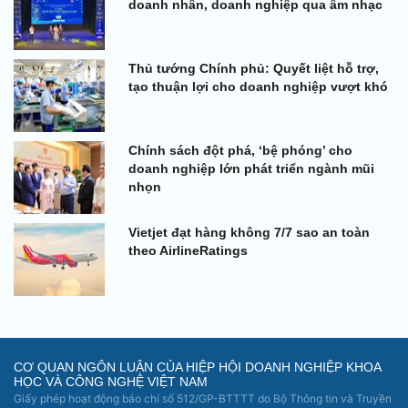
doanh nhân, doanh nghiệp qua âm nhạc
Thủ tướng Chính phủ: Quyết liệt hỗ trợ,
tạo thuận lợi cho doanh nghiệp vượt khó
Chính sách đột phá, ‘bệ phóng’ cho
doanh nghiệp lớn phát triển ngành mũi
nhọn
Vietjet đạt hàng không 7/7 sao an toàn
theo AirlineRatings
CƠ QUAN NGÔN LUẬN CỦA HIỆP HỘI DOANH NGHIỆP KHOA
HỌC VÀ CÔNG NGHỆ VIỆT NAM
Giấy phép hoạt động báo chí số 512/GP-BTTTT do Bộ Thông tin và Truyền