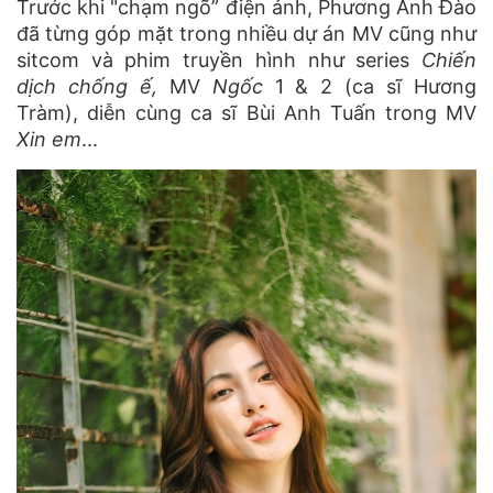
Trước khi "chạm ngõ” điện ảnh, Phương Anh Đào
đã từng góp mặt trong nhiều dự án MV cũng như
sitcom và phim truyền hình như series
Chiến
dịch chống ế,
MV
Ngốc
1 & 2 (ca sĩ Hương
Tràm), diễn cùng ca sĩ Bùi Anh Tuấn trong MV
Xin em
...