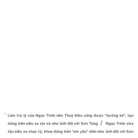
Làm trợ lý của Ngọc Trinh nên Thuý Kiều cũng được "hưởng ké", tạo
/
dáng bên siêu xe xịn xò như ảnh đôi với Sơn Tùng
Ngọc Trinh vừa
tậu siêu xe chục tỷ, khoe dáng bên "em yêu" nhìn như ảnh đôi với Sơn