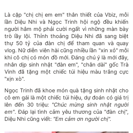
Là cặp "chị chị em em" thân thiết của Vbiz, mỗi
lần Diệu Nhi và Ngọc Trinh hội ngộ đều khiến
người hâm mộ phải cười ngất vì những màn bày
trò lầy lội. Thỉnh thoảng Diệu Nhi đã sang biệt
thự 50 tỷ của đàn chị để tham quan và quay
vlog. Nữ diễn viên hài cũng nhiều lần "xin xỏ" mỗi
khi cô chị có món đồ mới. Đáng chú ý là mới đây,
nhân dịp sinh nhật "đàn em", "chân dài" gốc Trà
Vinh đã tặng một chiếc túi hiệu màu trắng cực
"xịn xò".
Ngọc Trinh đã khoe món quà tặng sinh nhật cho
cô em gái là một chiếc túi hiệu, dự đoán có giá trị
lên đến 30 triệu:
"Chúc mừng sinh nhật người
em"
. Đáp lại tình cảm yêu thương của "đàn chị",
Diệu Nhi cũng viết:
"Em cảm ơn người chị".