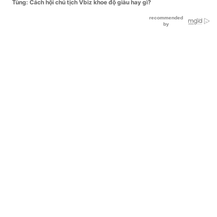
Tùng: Cách hội chủ tịch Vbiz khoe độ giàu hay gì?