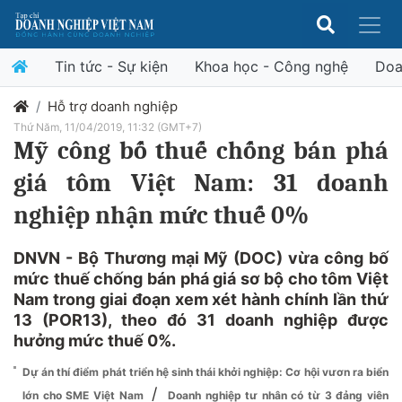
Tin tức - Sự kiện
Khoa học - Công nghệ
Doa
Hỗ trợ doanh nghiệp
Thứ Năm, 11/04/2019, 11:32 (GMT+7)
Mỹ công bố thuế chống bán phá
giá tôm Việt Nam: 31 doanh
nghiệp nhận mức thuế 0%
DNVN - Bộ Thương mại Mỹ (DOC) vừa công bố
mức thuế chống bán phá giá sơ bộ cho tôm Việt
Nam trong giai đoạn xem xét hành chính lần thứ
13 (POR13), theo đó 31 doanh nghiệp được
hưởng mức thuế 0%.
Dự án thí điểm phát triển hệ sinh thái khởi nghiệp: Cơ hội vươn ra biển
/
lớn cho SME Việt Nam
Doanh nghiệp tư nhân có từ 3 đảng viên