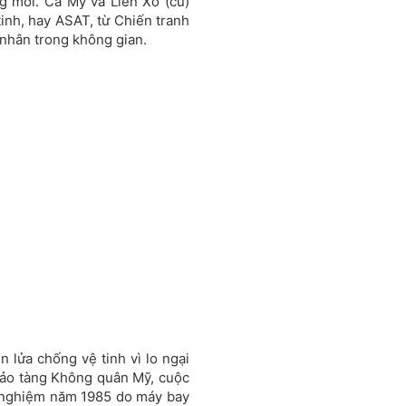
 mới. Cả Mỹ và Liên Xô (cũ)
tinh, hay ASAT, từ Chiến tranh
 nhân trong không gian.
n lửa chống vệ tinh vì lo ngại
 bảo tàng Không quân Mỹ, cuộc
ử nghiệm năm 1985 do máy bay