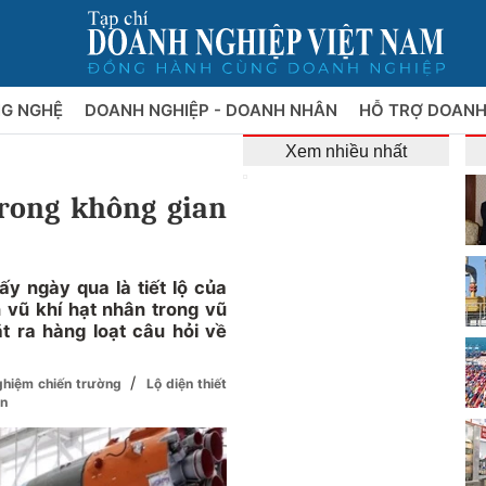
NG NGHỆ
DOANH NGHIỆP - DOANH NHÂN
HỖ TRỢ DOANH
Xem nhiều nhất
trong không gian
y ngày qua là tiết lộ của
 vũ khí hạt nhân trong vũ
t ra hàng loạt câu hỏi về
/
ghiệm chiến trường
Lộ diện thiết
on