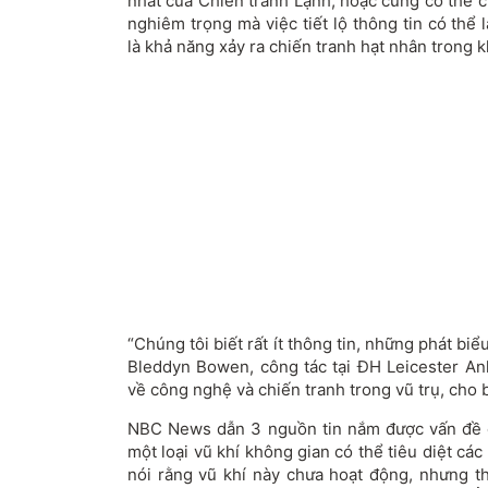
nhất của Chiến tranh Lạnh, hoặc cũng có thể c
nghiêm trọng mà việc tiết lộ thông tin có thể 
là khả năng xảy ra chiến tranh hạt nhân trong 
“Chúng tôi biết rất ít thông tin, những phát bi
Bleddyn Bowen, công tác tại ĐH Leicester Anh
về công nghệ và chiến tranh trong vũ trụ, cho b
NBC News dẫn 3 nguồn tin nắm được vấn đề c
một loại vũ khí không gian có thể tiêu diệt các
nói rằng vũ khí này chưa hoạt động, nhưng th