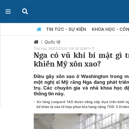
TIN TỨC - SỰ KIỆN
KHOA HỌC - CÔ
Quốc tế
Thứ Hai, 26/02/2024, 04:30 (GMT+7)
Nga có vũ khí bí mật gì 
khiến Mỹ xôn xao?
Điều gây xôn xao ở Washington trong mấ
một nghị sĩ Mỹ rằng Nga đang phát triển
trụ. Các chuyên gia và nhà khoa học đặ
thông tin này.
Xe tăng Leopard 1A5 được nâng cấp dựa trên kinh n
kế khác lạ của tổ hợp phun lửa hạng nặng TOS-3 Drak