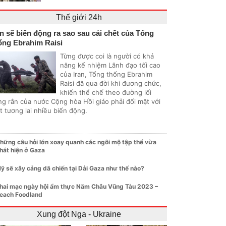
Thế giới 24h
an sẽ biến động ra sao sau cái chết của Tổng
ống Ebrahim Raisi
Từng được coi là người có khả
năng kế nhiệm Lãnh đạo tối cao
của Iran, Tổng thống Ebrahim
Raisi đã qua đời khi đương chức,
khiến thể chế theo đường lối
ng rắn của nước Cộng hòa Hồi giáo phải đối mặt với
t tương lai nhiều biến động.
hững câu hỏi lớn xoay quanh các ngôi mộ tập thể vừa
hát hiện ở Gaza
ỹ sẽ xây cảng dã chiến tại Dải Gaza như thế nào?
hai mạc ngày hội ẩm thực Năm Châu Vũng Tàu 2023 –
each Foodland
Xung đột Nga - Ukraine