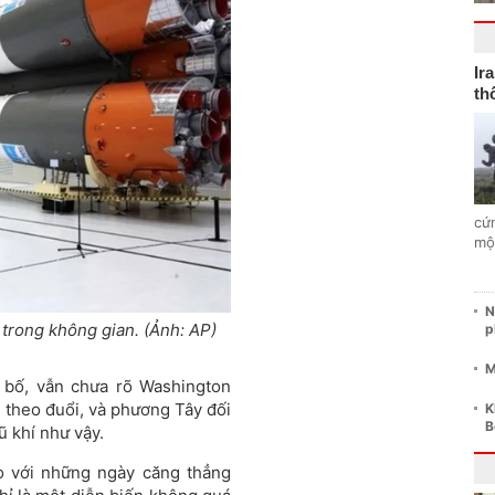
Ir
th
cứ
mộ
N
 trong không gian. (Ảnh: AP)
p
M
g bố, vẫn chưa rõ Washington
 theo đuổi, và phương Tây đối
K
B
ũ khí như vậy.
o với những ngày căng thẳng