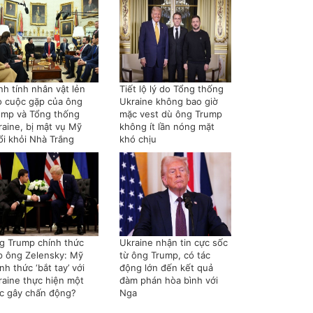
nh tính nhân vật lẻn
Tiết lộ lý do Tổng thống
o cuộc gặp của ông
Ukraine không bao giờ
ump và Tổng thống
mặc vest dù ông Trump
raine, bị mật vụ Mỹ
không ít lần nóng mặt
ổi khỏi Nhà Trắng
khó chịu
g Trump chính thức
Ukraine nhận tin cực sốc
p ông Zelensky: Mỹ
từ ông Trump, có tác
nh thức ‘bắt tay’ với
động lớn đến kết quả
raine thực hiện một
đàm phán hòa bình với
ệc gây chấn động?
Nga