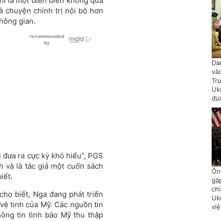
hỉ là một diễn biến không quá
là chuyện chính trị nội bộ hơn
không gian.
Da
và
Tr
Uk
đu
ểu đưa ra cực kỳ khó hiểu”, PGS
 và là tác giả một cuốn sách
Ôn
iết.
gặ
chí
ho biết, Nga đang phát triển
Uk
 vệ tinh của Mỹ. Các nguồn tin
vi
ông tin tình báo Mỹ thu thập