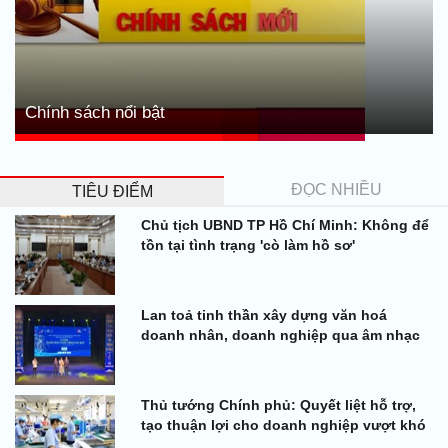
Chính sách nổi bật
ĐỌC NHIỀU
TIÊU ĐIỂM
Chủ tịch UBND TP Hồ Chí Minh: Không để
tồn tại tình trạng 'cò làm hồ sơ'
Lan toả tinh thần xây dựng văn hoá
doanh nhân, doanh nghiệp qua âm nhạc
Thủ tướng Chính phủ: Quyết liệt hỗ trợ,
tạo thuận lợi cho doanh nghiệp vượt khó