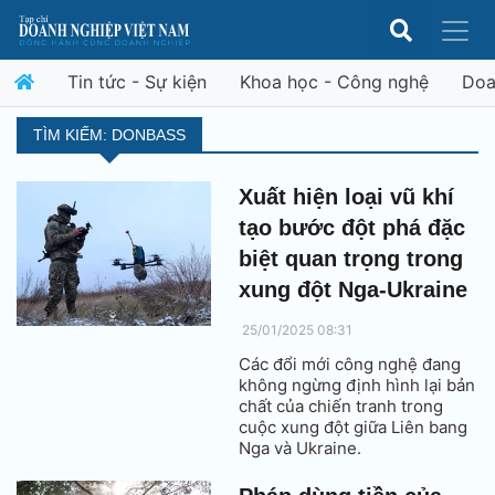
Tin tức - Sự kiện
Khoa học - Công nghệ
Doa
TÌM KIẾM: DONBASS
Xuất hiện loại vũ khí
tạo bước đột phá đặc
biệt quan trọng trong
xung đột Nga-Ukraine
25/01/2025 08:31
Các đổi mới công nghệ đang
không ngừng định hình lại bản
chất của chiến tranh trong
cuộc xung đột giữa Liên bang
Nga và Ukraine.