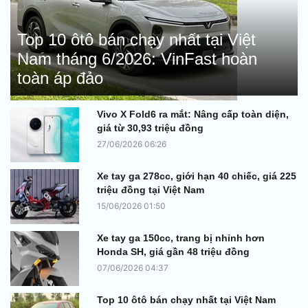
Top 10 ôtô bán chạy nhất tại Việt
Nam tháng 6/2026: VinFast hoàn
toàn áp đảo
Vivo X Fold6 ra mắt: Nâng cấp toàn diện,
giá từ 30,93 triệu đồng
27/06/2026 06:26
Xe tay ga 278cc, giới hạn 40 chiếc, giá 225
triệu đồng tại Việt Nam
15/06/2026 01:50
Xe tay ga 150cc, trang bị nhỉnh hơn
Honda SH, giá gần 48 triệu đồng
07/06/2026 04:37
Top 10 ôtô bán chạy nhất tại Việt Nam