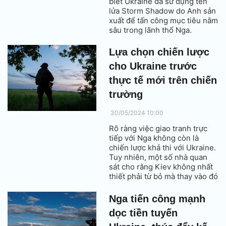
biết Ukraine đã sử dụng tên
lửa Storm Shadow do Anh sản
xuất để tấn công mục tiêu nằm
sâu trong lãnh thổ Nga.
Lựa chọn chiến lược
cho Ukraine trước
thực tế mới trên chiến
trường
30/05/2024 10:00
Rõ ràng việc giao tranh trực
tiếp với Nga không còn là
chiến lược khả thi với Ukraine.
Tuy nhiên, một số nhà quan
sát cho rằng Kiev không nhất
thiết phải từ bỏ mà thay vào đó
vẫn có hướng tiếp cận mới.
Nga tiến công mạnh
dọc tiền tuyến