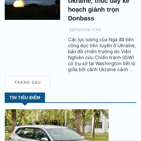
Ukraine, thúc đẩy kế
hoạch giành trọn
Donbass
28/05/2024 17:00
Các lực lượng của Nga đã tiến
công dọc tiền tuyến ở Ukraine,
bản đồ chiến trường do Viện
Nghiên cứu Chiến tranh (ISW)
có trụ sở tại Washington tiết lộ
giữa bối cảnh Ukraine cảnh
báo Moscow đang chuẩn bị
cho một cuộc tấn công lớn ở
TRANG SAU
phía Đông.
TIN TIÊU ĐIỂM