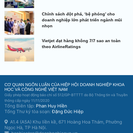
Chính sách đột phá, ‘bệ phóng’ cho
doanh nghiệp lớn phát triển ngành mũi
nhọn
Vietjet đạt hàng không 7/7 sao an toàn
theo AirlineRatings
CƠ QUAN NGÔN LUẬN CỦA HIỆP HỘI DOANH NGHIỆP KHOA
HỌC VÀ CÔNG NGHỆ VIỆT NAM
Giấy phép hoạt động báo chí số 512/GP-BTTTT do Bộ Thông tin và Truyền
thông cấp ngày 11/11/2020
Tổng Biên tập:
Phan Huy Hiền
Tổng Thư ký tòa soạn:
Đặng Đức Hiệp
A1.4 (A5A) Khu liền kề, 671 Hoàng Hoa Thám, Phường
Ngọc Hà, TP Hà Nội.