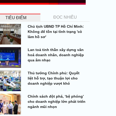
ĐỌC NHIỀU
TIÊU ĐIỂM
Chủ tịch UBND TP Hồ Chí Minh:
Không để tồn tại tình trạng 'cò
làm hồ sơ'
Lan toả tinh thần xây dựng văn
hoá doanh nhân, doanh nghiệp
qua âm nhạc
Thủ tướng Chính phủ: Quyết
liệt hỗ trợ, tạo thuận lợi cho
doanh nghiệp vượt khó
Chính sách đột phá, ‘bệ phóng’
cho doanh nghiệp lớn phát triển
ngành mũi nhọn