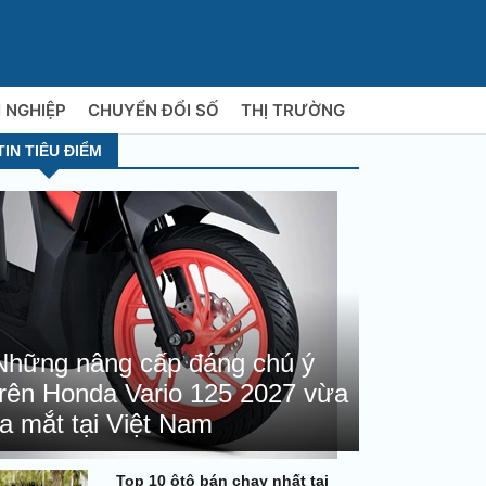
 NGHIỆP
CHUYỂN ĐỔI SỐ
THỊ TRƯỜNG
TIN TIÊU ĐIỂM
Những nâng cấp đáng chú ý
trên Honda Vario 125 2027 vừa
ra mắt tại Việt Nam
Top 10 ôtô bán chạy nhất tại