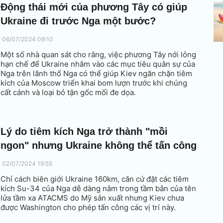
Động thái mới của phương Tây có giúp
Ukraine đi trước Nga một bước?
06/07/2024 09:10
Một số nhà quan sát cho rằng, việc phương Tây nới lỏng
hạn chế để Ukraine nhắm vào các mục tiêu quân sự của
Nga trên lãnh thổ Nga có thể giúp Kiev ngăn chặn tiêm
kích của Moscow triển khai bom lượn trước khi chúng
cất cánh và loại bỏ tận gốc mối đe dọa.
Lý do tiêm kích Nga trở thành "mồi
ngon" nhưng Ukraine không thể tấn công
02/07/2024 19:55
Chỉ cách biên giới Ukraine 160km, căn cứ đặt các tiêm
kích Su-34 của Nga dễ dàng nằm trong tầm bắn của tên
lửa tầm xa ATACMS do Mỹ sản xuất nhưng Kiev chưa
được Washington cho phép tấn công các vị trí này.