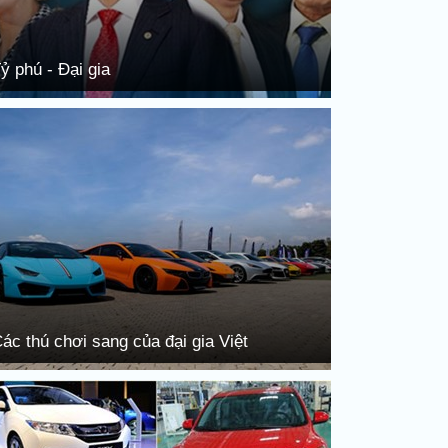
ỷ phú - Đại gia
ác thú chơi sang của đại gia Việt