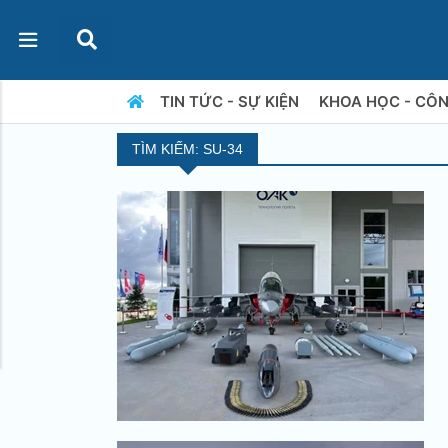
TIN TỨC - SỰ KIỆN
KHOA HỌC - CÔ
TÌM KIẾM: SU-34