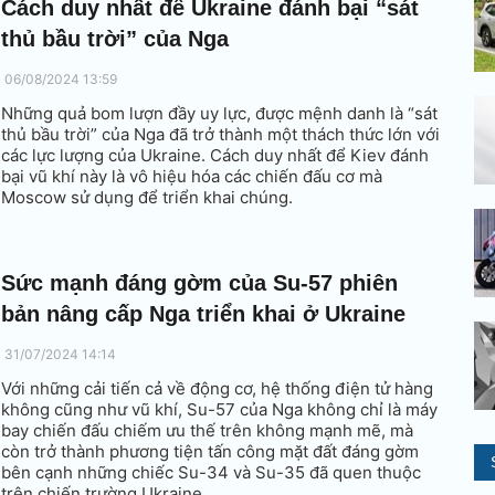
Cách duy nhất để Ukraine đánh bại “sát
thủ bầu trời” của Nga
06/08/2024 13:59
Những quả bom lượn đầy uy lực, được mệnh danh là “sát
thủ bầu trời” của Nga đã trở thành một thách thức lớn với
các lực lượng của Ukraine. Cách duy nhất để Kiev đánh
bại vũ khí này là vô hiệu hóa các chiến đấu cơ mà
Moscow sử dụng để triển khai chúng.
Sức mạnh đáng gờm của Su-57 phiên
bản nâng cấp Nga triển khai ở Ukraine
31/07/2024 14:14
Với những cải tiến cả về động cơ, hệ thống điện tử hàng
không cũng như vũ khí, Su-57 của Nga không chỉ là máy
bay chiến đấu chiếm ưu thế trên không mạnh mẽ, mà
còn trở thành phương tiện tấn công mặt đất đáng gờm
bên cạnh những chiếc Su-34 và Su-35 đã quen thuộc
trên chiến trường Ukraine.