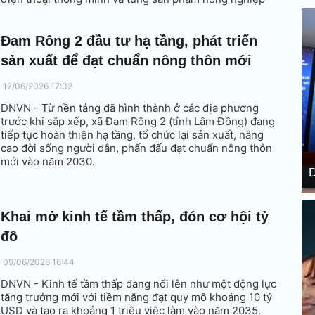
được đưa lên môi trường số.
Đam Rông 2 đầu tư hạ tầng, phát triển
sản xuất để đạt chuẩn nông thôn mới
12/06/2026 17:32
DNVN - Từ nền tảng đã hình thành ở các địa phương
trước khi sắp xếp, xã Đam Rông 2 (tỉnh Lâm Đồng) đang
tiếp tục hoàn thiện hạ tầng, tổ chức lại sản xuất, nâng
cao đời sống người dân, phấn đấu đạt chuẩn nông thôn
mới vào năm 2030.
D
Khai mở kinh tế tầm thấp, đón cơ hội tỷ
đô
09/06/2026 16:44
DNVN - Kinh tế tầm thấp đang nổi lên như một động lực
tăng trưởng mới với tiềm năng đạt quy mô khoảng 10 tỷ
USD và tạo ra khoảng 1 triệu việc làm vào năm 2035.