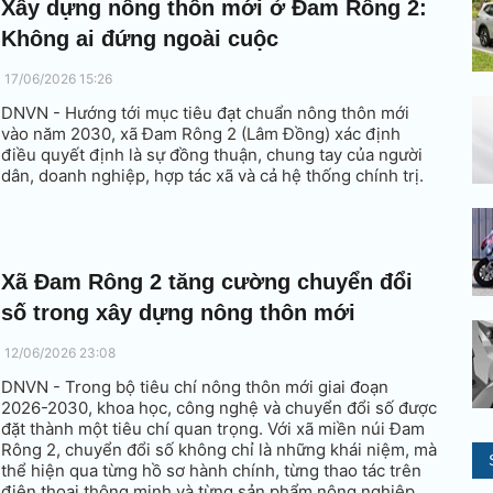
Xây dựng nông thôn mới ở Đam Rông 2:
Không ai đứng ngoài cuộc
17/06/2026 15:26
DNVN - Hướng tới mục tiêu đạt chuẩn nông thôn mới
vào năm 2030, xã Đam Rông 2 (Lâm Đồng) xác định
điều quyết định là sự đồng thuận, chung tay của người
dân, doanh nghiệp, hợp tác xã và cả hệ thống chính trị.
Xã Đam Rông 2 tăng cường chuyển đổi
số trong xây dựng nông thôn mới
12/06/2026 23:08
DNVN - Trong bộ tiêu chí nông thôn mới giai đoạn
2026-2030, khoa học, công nghệ và chuyển đổi số được
đặt thành một tiêu chí quan trọng. Với xã miền núi Đam
Rông 2, chuyển đổi số không chỉ là những khái niệm, mà
thể hiện qua từng hồ sơ hành chính, từng thao tác trên
điện thoại thông minh và từng sản phẩm nông nghiệp