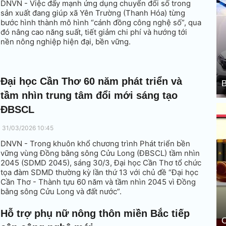
DNVN - Việc đẩy mạnh ứng dụng chuyển đổi số trong
sản xuất đang giúp xã Yên Trường (Thanh Hóa) từng
bước hình thành mô hình “cánh đồng công nghệ số”, qua
đó nâng cao năng suất, tiết giảm chi phí và hướng tới
nền nông nghiệp hiện đại, bền vững.
Đại học Cần Thơ 60 năm phát triển và
B
tầm nhìn trung tâm đổi mới sáng tạo
ĐBSCL
31/03/2026 10:45
DNVN - Trong khuôn khổ chương trình Phát triển bền
vững vùng Đồng bằng sông Cửu Long (ĐBSCL) tầm nhìn
2045 (SDMD 2045), sáng 30/3, Đại học Cần Thơ tổ chức
tọa đàm SDMD thường kỳ lần thứ 13 với chủ đề “Đại học
Cần Thơ - Thành tựu 60 năm và tầm nhìn 2045 vì Đồng
bằng sông Cửu Long và đất nước”.
Hỗ trợ phụ nữ nông thôn miền Bắc tiếp
C