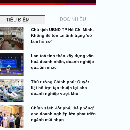
ĐỌC NHIỀU
TIÊU ĐIỂM
Chủ tịch UBND TP Hồ Chí Minh:
Không để tồn tại tình trạng 'cò
làm hồ sơ'
Lan toả tinh thần xây dựng văn
hoá doanh nhân, doanh nghiệp
qua âm nhạc
Thủ tướng Chính phủ: Quyết
liệt hỗ trợ, tạo thuận lợi cho
doanh nghiệp vượt khó
Chính sách đột phá, ‘bệ phóng’
cho doanh nghiệp lớn phát triển
ngành mũi nhọn