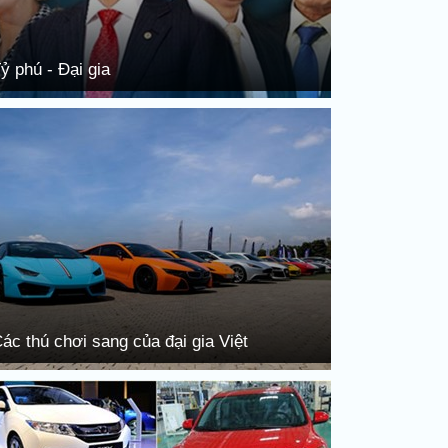
ỷ phú - Đại gia
ác thú chơi sang của đại gia Việt