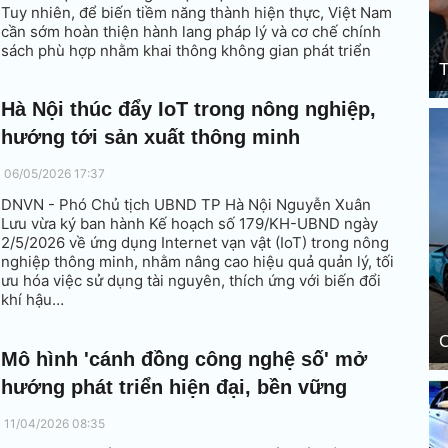
Tuy nhiên, để biến tiềm năng thành hiện thực, Việt Nam
cần sớm hoàn thiện hành lang pháp lý và cơ chế chính
sách phù hợp nhằm khai thông không gian phát triển
mới cho cộng đồng doanh nghiệp.
T
Hà Nội thúc đẩy IoT trong nông nghiệp,
hướng tới sản xuất thông minh
06/05/2026 17:37
DNVN - Phó Chủ tịch UBND TP Hà Nội Nguyễn Xuân
Lưu vừa ký ban hành Kế hoạch số 179/KH-UBND ngày
2/5/2026 về ứng dụng Internet vạn vật (IoT) trong nông
nghiệp thông minh, nhằm nâng cao hiệu quả quản lý, tối
ưu hóa việc sử dụng tài nguyên, thích ứng với biến đổi
khí hậu…
C
Mô hình 'cánh đồng công nghệ số' mở
hướng phát triển hiện đại, bền vững
11/04/2026 08:35