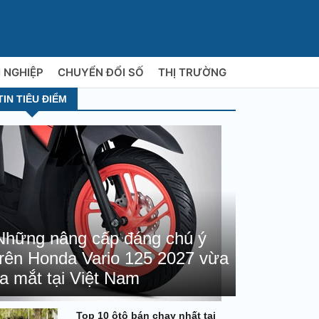
 NGHIỆP
CHUYỂN ĐỔI SỐ
THỊ TRƯỜNG
TIN TIÊU ĐIỂM
Những nâng cấp đáng chú ý
trên Honda Vario 125 2027 vừa
ra mắt tại Việt Nam
Top 10 ôtô bán chạy nhất tại