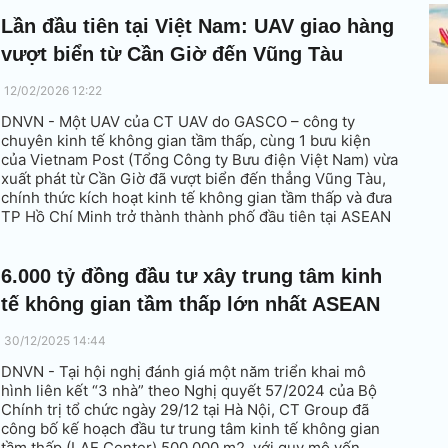
Lần đầu tiên tại Việt Nam: UAV giao hàng
vượt biển từ Cần Giờ đến Vũng Tàu
12/02/2026 12:22
DNVN - Một UAV của CT UAV do GASCO – công ty
chuyên kinh tế không gian tầm thấp, cùng 1 bưu kiện
của Vietnam Post (Tổng Công ty Bưu điện Việt Nam) vừa
xuất phát từ Cần Giờ đã vượt biển đến thẳng Vũng Tàu,
chính thức kích hoạt kinh tế không gian tầm thấp và đưa
TP Hồ Chí Minh trở thành thành phố đầu tiên tại ASEAN
bay vượt biển giao hàng bằng UAV.
6.000 tỷ đồng đầu tư xây trung tâm kinh
tế không gian tầm thấp lớn nhất ASEAN
30/12/2025 14:44
DNVN - Tại hội nghị đánh giá một năm triển khai mô
hình liên kết “3 nhà” theo Nghị quyết 57/2024 của Bộ
Chính trị tổ chức ngày 29/12 tại Hà Nội, CT Group đã
công bố kế hoạch đầu tư trung tâm kinh tế không gian
tầm thấp (LAE Center) 500.000 m2, với quy mô vốn