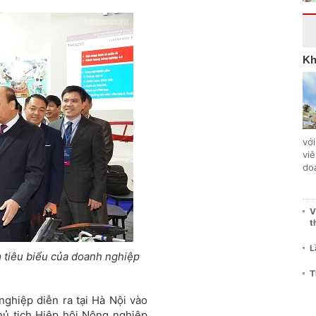
Kh
với
vi
do
V
t
L
 tiêu biểu của doanh nghiệp
T
ghiệp diễn ra tại Hà Nội vào
ủ tịch Hiệp hội Nông nghiệp