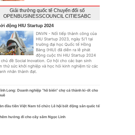
Giải thưởng quốc tế Chuyển đổi số
OPENBUSINESSCOUNCIL CITIESABC
ởi động HIU Startup 2024
DNVN - Nối tiếp thành công của
HIU Startup 2023, ngày 5/1 tại
trường đại học Quốc tế Hồng
Bàng (HIU) đã diễn ra lễ phát
động cuộc thi HIU Startup 2024
 chủ đề Social Inovation. Cơ hội cho các bạn sinh
ên thử sức khởi nghiệp và học hỏi kinh nghiệm từ các
anh nhân thành đạt.
ĩnh Long: Doanh nghiệp “hô biến” chợ cá thành ki-ốt cho
huê
ần đầu tiên Việt Nam tổ chức Lễ hội bất động sản quốc tế
hêm hướng đi cho cây sâm Ngọc Linh