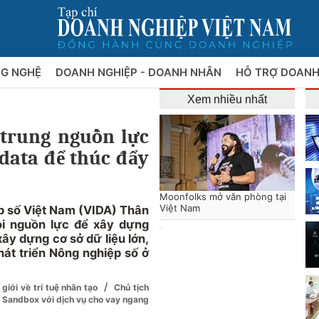
NG NGHỆ
DOANH NGHIỆP - DOANH NHÂN
HỖ TRỢ DOANH
Xem nhiều nhất
trung nguồn lực
 data để thúc đẩy
Moonfolks mở văn phòng tại
Việt Nam
p số Việt Nam (VIDA) Thân
ọi nguồn lực để xây dựng
ây dựng cơ sở dữ liệu lớn,
hát triển Nông nghiệp số ở
/
 giới về trí tuệ nhân tạo
Chủ tịch
 Sandbox với dịch vụ cho vay ngang