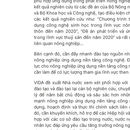
phù hợp ứng dụng trong phát triển nông nghiệ
kết quả nghiên cứu từ các đề án của Bộ Nông n
và Bộ Khoa học và Công nghệ, tạo điều kiện c
các kết quả nghiên cứu như: “Chương trình 
dụng công nghệ sinh học trong lĩnh vực nôn
thôn đến năm 2020”, “Đề án phát triển và 
trong lĩnh vực thuỷ sản đến năm 2020” và rất
liên quan nông nghiệp...
Bên cạnh đó, cần đẩy nhanh đào tạo nguồn nhâ
nông nghiệp ứng dụng nền tảng công nghệ. 
lực cho nông nghiệp ứng dụng nền tảng công n
cần làm để có lực lượng tham gia lĩnh vực then 
VIDA đề xuất Nhà nước xem xét phối hợp với 
đào tạo và đào tạo lại cán bộ nghiên cứu, chu
lý để nắm bắt chủ động và sâu sắc hơn nhữ
mạnh nông nghiệp ứng dụng nền tảng công n
dựng, hoạch định và thực thi chính sách liên
đó, cần khuyến khích, hỗ trợ để các Hiệp hội 
hợp với các cơ sở đào tạo trong nước, nước 
nhân lực đáp ứng yêu cầu tăng trưởng nông n