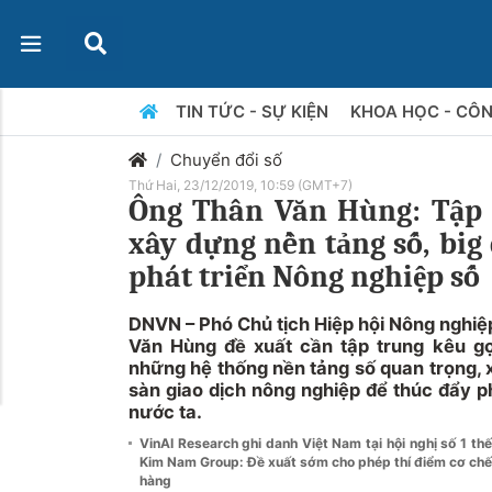
TIN TỨC - SỰ KIỆN
KHOA HỌC - CÔ
Chuyển đổi số
Thứ Hai, 23/12/2019, 10:59 (GMT+7)
Ông Thân Văn Hùng: Tập 
xây dựng nền tảng số, big
phát triển Nông nghiệp số
DNVN – Phó Chủ tịch Hiệp hội Nông nghiệ
Văn Hùng đề xuất cần tập trung kêu g
những hệ thống nền tảng số quan trọng, x
sàn giao dịch nông nghiệp để thúc đẩy p
nước ta.
VinAI Research ghi danh Việt Nam tại hội nghị số 1 thế
Kim Nam Group: Đề xuất sớm cho phép thí điểm cơ chế
hàng