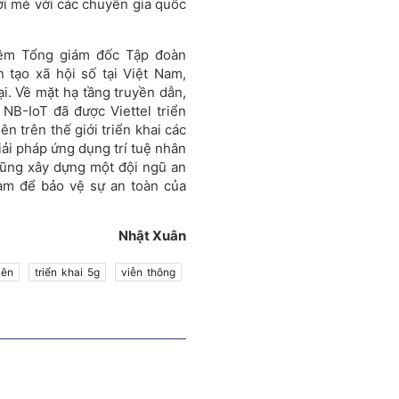
ới mẻ với các chuyên gia quốc
iêm Tổng giám đốc Tập đoàn
n tạo xã hội số tại Việt Nam,
ại. Về mặt hạ tầng truyền dẫn,
NB-IoT đã được Viettel triển
n trên thế giới triển khai các
iải pháp ứng dụng trí tuệ nhân
l cũng xây dựng một đội ngũ an
Nam để bảo vệ sự an toàn của
Nhật Xuân
iên
triển khai 5g
viễn thông