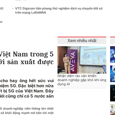
 5G
VTC Digicom tiên phong thử nghiệm dịch vụ chuyển đổi số
trên mạng LoRaWAN
ên
Xem nhiều nhất
 Việt Nam trong 5
ới sản xuất được
Nhận diện rào cản khiến
doanh nghiệp gặp khó khi ứng
cho hay ông hết sức vui
dụng AI
ghiệm 5G. Đặc biệt hơn nữa
ết bị 5G của Việt Nam. Đây
giới cũng chỉ có 5 nước sản
 20 doanh nghiệp viễn thông lớn nhất
ẽ khởi động mạnh mẽ tiến tới một