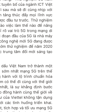
t tuyên bố của ngành ICT Việt
i sau mà sẽ đi cùng nhịp với
n tảng thúc đẩy mọi lĩnh vực
được đầu tư trước. Thử nghiệm
vào việc làm thế nào để nâng
 rõ vai trò 5G trong mạng di
i đoạn đầu của 5G là nhà máy
u công nghệ mới 5G đang được
i sớm thử nghiệm để năm 2020
c trung tâm đổi mới sáng tạo
h dấu Việt Nam trở thành một
g sớm nhất mạng 5G trên thế
g hành với lộ trình chuẩn hóa
m có thể đi cùng với thế giới
hất, là sự khẳng định bước
Do đồng hành cùng thế giới về
ư của Viettel không tận dụng
i các tình huống triển khai.
t, tích hợp và tối ưu mạng 5G