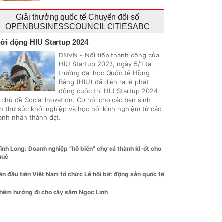
Giải thưởng quốc tế Chuyển đổi số
OPENBUSINESSCOUNCIL CITIESABC
ởi động HIU Startup 2024
DNVN - Nối tiếp thành công của
HIU Startup 2023, ngày 5/1 tại
trường đại học Quốc tế Hồng
Bàng (HIU) đã diễn ra lễ phát
động cuộc thi HIU Startup 2024
 chủ đề Social Inovation. Cơ hội cho các bạn sinh
ên thử sức khởi nghiệp và học hỏi kinh nghiệm từ các
anh nhân thành đạt.
ĩnh Long: Doanh nghiệp “hô biến” chợ cá thành ki-ốt cho
huê
ần đầu tiên Việt Nam tổ chức Lễ hội bất động sản quốc tế
hêm hướng đi cho cây sâm Ngọc Linh