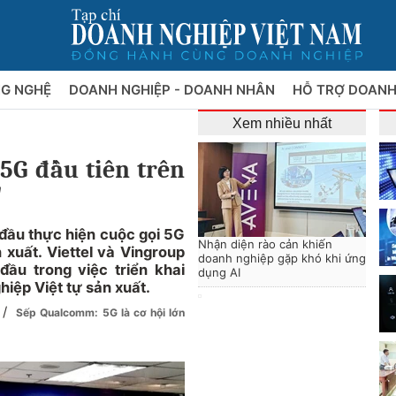
NG NGHỆ
DOANH NGHIỆP - DOANH NHÂN
HỖ TRỢ DOANH
Xem nhiều nhất
 5G đầu tiên trên
"
 đầu thực hiện cuộc gọi 5G
Nhận diện rào cản khiến
n xuất. Viettel và Vingroup
doanh nghiệp gặp khó khi ứng
u trong việc triển khai
dụng AI
hiệp Việt tự sản xuất.
/
Sếp Qualcomm: 5G là cơ hội lớn