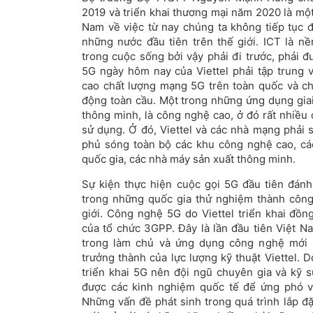
2019 và triển khai thương mại năm 2020 là mộ
Nam về việc từ nay chúng ta không tiếp tục đ
những nước đầu tiên trên thế giới. ICT là nề
trong cuộc sống bởi vậy phải đi trước, phải 
5G ngày hôm nay của Viettel phải tập trung 
cao chất lượng mạng 5G trên toàn quốc và chỉ
động toàn cầu. Một trong những ứng dụng gia
thông minh, là công nghệ cao, ở đó rất nhiề
sử dụng. Ở đó, Viettel và các nhà mạng phả
phủ sóng toàn bộ các khu công nghệ cao, cá
quốc gia, các nhà máy sản xuất thông minh.
Sự kiện thực hiện cuộc gọi 5G đầu tiên đán
trong những quốc gia thử nghiệm thành côn
giới. Công nghệ 5G do Viettel triển khai đồn
của tổ chức 3GPP. Đây là lần đầu tiên Việt Na
trong làm chủ và ứng dụng công nghệ mới n
trưởng thành của lực lượng kỹ thuật Viettel. 
triển khai 5G nên đội ngũ chuyên gia và kỹ s
được các kinh nghiệm quốc tế để ứng phó vớ
Những vấn đề phát sinh trong quá trình lắp đặ