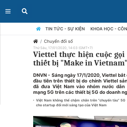
TIN TỨC - SỰ KIỆN
KHOA HỌC - CÔ
Chuyển đổi số
Thứ Sáu, 17/01/2020, 14:03 (GMT+7)
Viettel thực hiện cuộc gọi
thiết bị "Make in Vietnam
DNVN - Sáng ngày 17/1/2020, Viettel bắt
đầu tiên trên thiết bị do chính Viettel sả
đã đưa Việt Nam vào nhóm nước dẫn đầ
mạng 5G trên các thiết bị 5G do doanh ng
Việt Nam không thể chậm chân trên “chuyến tàu” 5G
cho startup đổi mới sáng tạo của Việt Nam