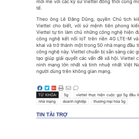
mới mẻ với các kỹ sư Viettel đồng thời cũng m
tế.
Theo ông Lê Đăng Dũng, quyền Chủ tịch k
Viettel cho biết, với sứ mệnh tiên phong kiế
Viettel tự tin làm chủ những công nghệ hiện đ
công nghệ kết nối IoT trên nền 4G LTE-M và 
khai và trở thành một trong 50 nhà mạng đầu tiê
công nghệ này. Viettel chuẩn bị sẵn sàng các g
tạo giúp giải quyết các vấn đề xã hội. Viette
ninh mạng lớn nhất và tinh nhuệ nhất Việt 
người dùng trên không gian mạng.
TỪ KHÓA:
5g
viettel thực hiện cuộc gọi 5g đầu t
nhà mạng
doanh nghiệp
thương mại hóa 5g