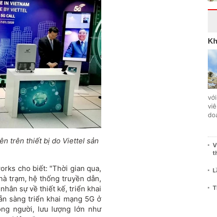
Kh
với
vi
do
ên trên thiết bị do Viettel sản
V
t
rks cho biết: "Thời gian qua,
L
nhà trạm, hệ thống truyền dẫn,
T
hân sự về thiết kế, triển khai
ẵn sàng triển khai mạng 5G ở
ng người, lưu lượng lớn như