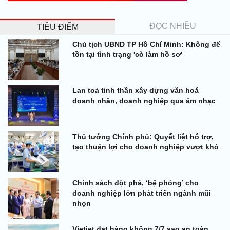
ĐỌC NHIỀU
TIÊU ĐIỂM
Chủ tịch UBND TP Hồ Chí Minh: Không để
tồn tại tình trạng 'cò làm hồ sơ'
Lan toả tinh thần xây dựng văn hoá
doanh nhân, doanh nghiệp qua âm nhạc
Thủ tướng Chính phủ: Quyết liệt hỗ trợ,
tạo thuận lợi cho doanh nghiệp vượt khó
Chính sách đột phá, ‘bệ phóng’ cho
doanh nghiệp lớn phát triển ngành mũi
nhọn
Vietjet đạt hàng không 7/7 sao an toàn