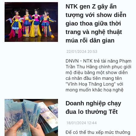
gặp nhiều khó khăn, ngân
NTK gen Z gây ấn
hàng và bán lẻ được kỳ vọng là
tượng với show diễn
2 nhóm ngành sẽ hồi phục tốt
trong năm 2024.
giao thoa giữa thời
trang và nghệ thuật
múa rối dân gian
22/01/2024 20:53
DNVN - NTK trẻ tài năng Phạm
Trần Thu Hằng chinh phục giới
mộ điệu bằng một show diễn
cá nhân đầu tiên mang tên
“Vĩnh Hoạ Thăng Long” với
mong muốn khắc hoạ nghệ
thuật, văn hoá truyền thống
bằng tiếng nói của thời trang.
Doanh nghiệp chạy
đua lo thưởng Tết
18/01/2024 12:44
Để có thể thu xếp mức thưởng