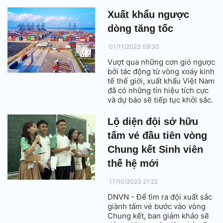
chính sách tín dụng cho doanh
nghiệp; thúc đẩy đầu tư công;
Xuất khẩu ngược
đồng thời giảm thuế kích cầu
dòng tăng tốc
tiêu dùng.
01/11/2023 09:30
Vượt qua những cơn gió ngược
bởi tác động từ vòng xoáy kinh
tế thế giới, xuất khẩu Việt Nam
đã có những tín hiệu tích cực
và dự báo sẽ tiếp tục khởi sắc.
Lộ diện đội sở hữu
tấm vé đầu tiên vòng
Chung kết Sinh viên
thế hệ mới
17/10/2023 21:22
DNVN - Để tìm ra đội xuất sắc
giành tấm vé bước vào vòng
Chung kết, ban giám khảo sẽ