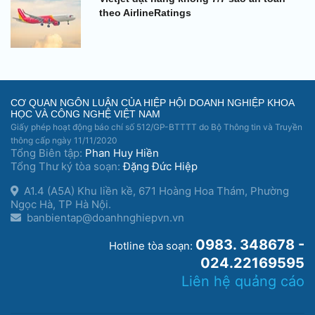
theo AirlineRatings
CƠ QUAN NGÔN LUẬN CỦA HIỆP HỘI DOANH NGHIỆP KHOA
HỌC VÀ CÔNG NGHỆ VIỆT NAM
Giấy phép hoạt động báo chí số 512/GP-BTTTT do Bộ Thông tin và Truyền
thông cấp ngày 11/11/2020
Tổng Biên tập:
Phan Huy Hiền
Tổng Thư ký tòa soạn:
Đặng Đức Hiệp
A1.4 (A5A) Khu liền kề, 671 Hoàng Hoa Thám, Phường
Ngọc Hà, TP Hà Nội.
banbientap@doanhnghiepvn.vn
0983. 348678 -
Hotline tòa soạn:
024.22169595
Liên hệ quảng cáo