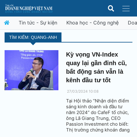
Tin tức - Sự kiện
Khoa học - Công nghệ
Doa
TÌM KIẾM: QUANG-ANH
Kỳ vọng VN-Index
quay lại gần đỉnh cũ,
bất động sản vẫn là
kênh đầu tư tốt
27/03/2024 10:08
Tại Hội thảo “Nhận diện điểm
sáng kinh doanh và đầu tư
năm 2024” do CafeF tổ chức,
ông Lã Giang Trung, CEO
Passion Investment cho biết:
Thị trường chứng khoán đang
ở giai đoạn tốt dù kinh tế vĩ mô