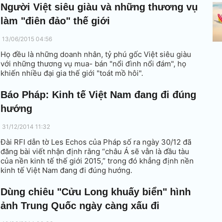
Người Việt siêu giàu và những thương vụ
làm "điên đảo" thế giới
13/06/2015 04:56
Họ đều là những doanh nhân, tỷ phú gốc Việt siêu giàu
với những thương vụ mua- bán "nổi đình nổi đám", họ
khiến nhiều đại gia thế giới "toát mồ hôi".
Báo Pháp: Kinh tế Việt Nam đang đi đúng
hướng
31/12/2014 11:32
Đài RFI dẫn tờ Les Echos của Pháp số ra ngày 30/12 đã
đăng bài viết nhận định rằng “châu Á sẽ vẫn là đầu tàu
của nền kinh tế thế giới 2015,” trong đó khẳng định nền
kinh tế Việt Nam đang đi đúng hướng.
Dùng chiêu "Cửu Long khuấy biển" hình
ảnh Trung Quốc ngày càng xấu đi