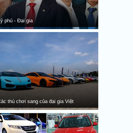
ỷ phú - Đại gia
ác thú chơi sang của đại gia Việt