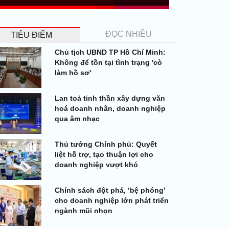
ĐỌC NHIỀU
TIÊU ĐIỂM
Chủ tịch UBND TP Hồ Chí Minh:
Không để tồn tại tình trạng 'cò
làm hồ sơ'
Lan toả tinh thần xây dựng văn
hoá doanh nhân, doanh nghiệp
qua âm nhạc
Thủ tướng Chính phủ: Quyết
liệt hỗ trợ, tạo thuận lợi cho
doanh nghiệp vượt khó
Chính sách đột phá, ‘bệ phóng’
cho doanh nghiệp lớn phát triển
ngành mũi nhọn