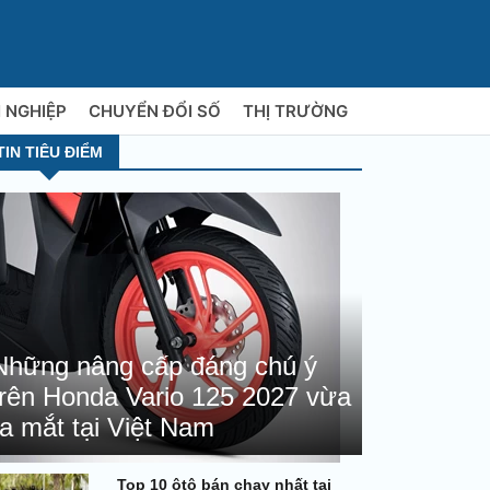
 NGHIỆP
CHUYỂN ĐỔI SỐ
THỊ TRƯỜNG
TIN TIÊU ĐIỂM
Những nâng cấp đáng chú ý
trên Honda Vario 125 2027 vừa
ra mắt tại Việt Nam
Top 10 ôtô bán chạy nhất tại