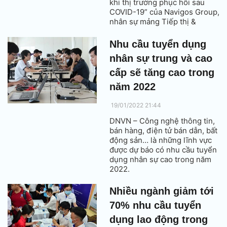
khi thị trường phục hồi sau
COVID-19” của Navigos Group,
nhân sự mảng Tiếp thị &
Thương hiệu trong ngành
FMCG luôn được ưa thích.
Nhu cầu tuyển dụng
Cùng với đó, nhân sự cấp
nhân sự trung và cao
trung, cấp cao bắt buộc phải tự
làm mới bản thân để thích nghi
cấp sẽ tăng cao trong
với sự thay đổi trong ngành.
năm 2022
19/01/2022 21:44
DNVN – Công nghệ thông tin,
bán hàng, điện tử bán dẫn, bất
động sản… là những lĩnh vực
được dự báo có nhu cầu tuyển
dụng nhân sự cao trong năm
2022.
Nhiều ngành giảm tới
70% nhu cầu tuyển
dụng lao động trong