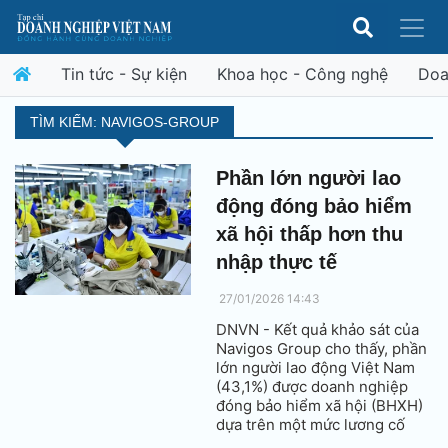
Tin tức - Sự kiện
Khoa học - Công nghệ
Doa
TÌM KIẾM: NAVIGOS-GROUP
Phần lớn người lao
động đóng bảo hiểm
xã hội thấp hơn thu
nhập thực tế
27/01/2026 14:43
DNVN - Kết quả khảo sát của
Navigos Group cho thấy, phần
lớn người lao động Việt Nam
(43,1%) được doanh nghiệp
đóng bảo hiểm xã hội (BHXH)
dựa trên một mức lương cố
định thấp hơn thu nhập thực