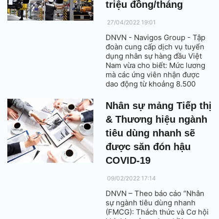
triệu đồng/tháng
27/04/2022 19:01
DNVN - Navigos Group - Tập
đoàn cung cấp dịch vụ tuyển
dụng nhân sự hàng đầu Việt
Nam vừa cho biết: Mức lương
mà các ứng viên nhận được
dao động từ khoảng 8.500
USD– 34 nghìn USD/tháng (từ
200 – 800 triệu đồng/tháng).
Nhân sự mảng Tiếp thị
& Thương hiệu ngành
tiêu dùng nhanh sẽ
được săn đón hậu
COVID-19
09/02/2022 17:14
DNVN – Theo báo cáo “Nhân
sự ngành tiêu dùng nhanh
(FMCG): Thách thức và Cơ hội