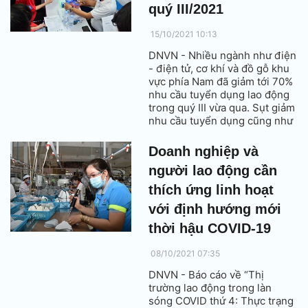
quý III/2021
15/10/2021 10:13
DNVN - Nhiều ngành như điện
- điện tử, cơ khí và đồ gỗ khu
vực phía Nam đã giảm tới 70%
nhu cầu tuyển dụng lao động
trong quý III vừa qua. Sụt giảm
nhu cầu tuyển dụng cũng như
mức chi trả thấp hơn cho các
vị trí cũng được ghi nhận trong
Doanh nghiệp và
ngành năng lượng.
người lao động cần
thích ứng linh hoạt
với định hướng mới
thời hậu COVID-19
08/10/2021 07:35
DNVN - Báo cáo về “Thị
trường lao động trong làn
sóng COVID thứ 4: Thực trạng