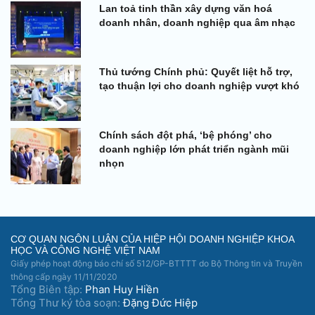
Lan toả tinh thần xây dựng văn hoá
doanh nhân, doanh nghiệp qua âm nhạc
Thủ tướng Chính phủ: Quyết liệt hỗ trợ,
tạo thuận lợi cho doanh nghiệp vượt khó
Chính sách đột phá, ‘bệ phóng’ cho
doanh nghiệp lớn phát triển ngành mũi
nhọn
CƠ QUAN NGÔN LUẬN CỦA HIỆP HỘI DOANH NGHIỆP KHOA
HỌC VÀ CÔNG NGHỆ VIỆT NAM
Giấy phép hoạt động báo chí số 512/GP-BTTTT do Bộ Thông tin và Truyền
thông cấp ngày 11/11/2020
Tổng Biên tập:
Phan Huy Hiền
Tổng Thư ký tòa soạn:
Đặng Đức Hiệp