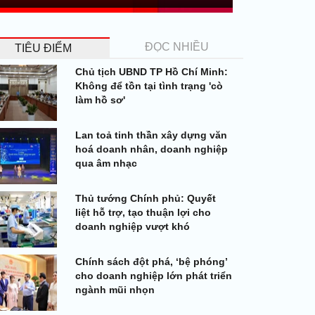
ĐỌC NHIỀU
TIÊU ĐIỂM
Chủ tịch UBND TP Hồ Chí Minh:
Không để tồn tại tình trạng 'cò
làm hồ sơ'
Lan toả tinh thần xây dựng văn
hoá doanh nhân, doanh nghiệp
qua âm nhạc
Thủ tướng Chính phủ: Quyết
liệt hỗ trợ, tạo thuận lợi cho
doanh nghiệp vượt khó
Chính sách đột phá, ‘bệ phóng’
cho doanh nghiệp lớn phát triển
ngành mũi nhọn