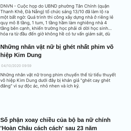
DNVN - Cuộc họp do UBND phường Tân Chính (quận
Thanh Khê, Đà Nẵng) tổ chức sáng 13/10 đã làm lộ ra
một bất ngờ: Quá trình thi công xây dựng nhà ở riêng lẻ
quy mô 8 tầng, 1 tum, 1 tầng hầm làm nghiêng nhà 4
tầng bên cạnh, khiến trường học phải di dời học sinh…
hóa ra từ đầu đến giờ không hề có tư vấn giám sát, dù
đây là công trình cấp 2.
Những nhân vật nữ bị ghét nhất phim võ
hiệp Kim Dung
04/10/2020 09:59
Những nhân vật nữ trong phim chuyển thể từ tiểu thuyết
võ hiệp Kim Dung dưới đây bị khán giả "ghét cay ghét
đắng" vì sự độc ác, nhỏ nhen và ích kỷ.
Số phận xoay chiều của bộ ba nữ chính
'Hoàn Châu cách cách' sau 23 năm