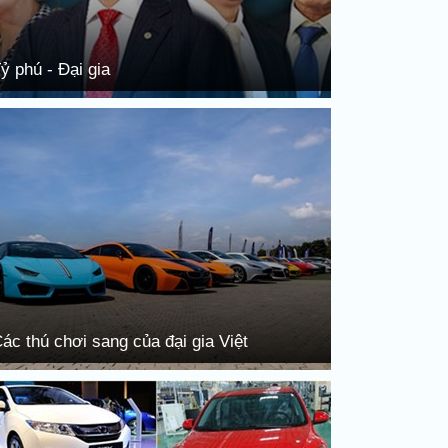
ỷ phú - Đại gia
ác thú chơi sang của đại gia Việt