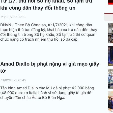
Từ 1/7, thu hồi Sổ hộ khẩu, Sổ tạm trú
khi công dân thay đổi thông tin
26/03/2021 17:39
DNVN - Theo Bộ Công an, từ 1/7/2021, khi công dân
thực hiện thủ tục đăng ký, khai báo cư trú dẫn đến thay
đổi thông tin trong Sổ hộ khẩu, Sổ tạm trú thì cơ quan
chức năng có trách nhiệm thu hồi sổ đã cấp.
Amad Diallo bị phạt nặng vì giả mạo giấy
tờ
11/02/2021 20:45
Tân binh Amad Diallo của MU đã bị phạt 42.000 bảng
(48.000 euro) ở Italia hành vi sử dụng giấy tờ giả để
chuyển đến châu Âu từ Bờ Biển Ngà.