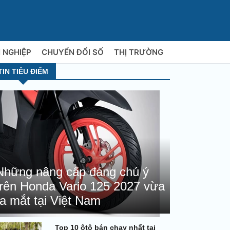
 NGHIỆP
CHUYỂN ĐỔI SỐ
THỊ TRƯỜNG
TIN TIÊU ĐIỂM
Những nâng cấp đáng chú ý
trên Honda Vario 125 2027 vừa
ra mắt tại Việt Nam
Top 10 ôtô bán chạy nhất tại