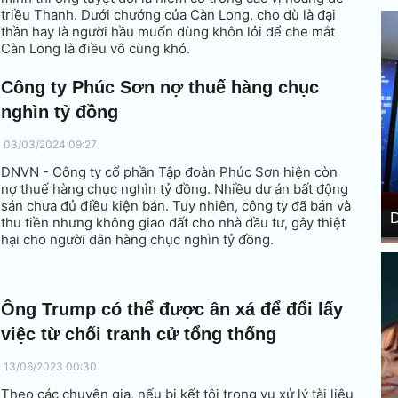
triều Thanh. Dưới chướng của Càn Long, cho dù là đại
thần hay là người hầu muốn dùng khôn lỏi để che mắt
Càn Long là điều vô cùng khó.
Công ty Phúc Sơn nợ thuế hàng chục
nghìn tỷ đồng
03/03/2024 09:27
DNVN - Công ty cổ phần Tập đoàn Phúc Sơn hiện còn
nợ thuế hàng chục nghìn tỷ đồng. Nhiều dự án bất động
sản chưa đủ điều kiện bán. Tuy nhiên, công ty đã bán và
D
thu tiền nhưng không giao đất cho nhà đầu tư, gây thiệt
hại cho người dân hàng chục nghìn tỷ đồng.
Ông Trump có thể được ân xá để đổi lấy
việc từ chối tranh cử tổng thống
13/06/2023 00:30
Theo các chuyên gia, nếu bị kết tội trong vụ xử lý tài liệu