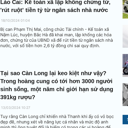
Lào Cai: Kế toán xã lập khống chứng từ,
'rút ruột' tiền tỷ từ ngân sách nhà nước
18/10/2024 01:04
Bị can Phạm Thị Mai, công chức Tài chính - Kế toán xã
Nậm Lúc, huyện Bắc Hà đã khai man, lập khống các hóa
đơn, chứng từ của UBND xã để rút tiền từ ngân sách nhà
nước, với số tiền hơn 2,6 tỷ đồng chi sai quy định.
Tại sao Càn Long lại keo kiệt như vậy?
Trong hoàng cung có tới hơn 3000 người
sinh sống, một năm chỉ giới hạn sử dụng
391kg rượu?
13/03/2024 10:27
Tuy rằng Càn Long chỉ khiến nhà Thanh khi ấy có vỏ bọc
đẹp đẽ, nhưng xét về năng lực cá nhân và mức độ anh
minh thì ông tuyệt đối là hiếm có trong các vị hoàng đế