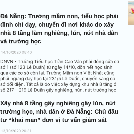
Đà Nẵng: Trường mầm non, tiểu học phải
đình chỉ dạy, chuyển đi nơi khác do xây
nhà 8 tầng làm nghiêng, lún, nứt nhà dân
và trường học
14/10/2020 08:40
DNVN - Trường Tiểu học Trần Cao Vân phải đóng cửa cơ
sở 1 (số 123 Lê Duẩn) từ ngày 14/10, dồn hết học sinh
qua các cơ sở còn lại. Trường Mầm non Việt Nhật cũng
phải ngưng dạy học tại 231/5 Lê Duẩn, chuyển sang cơ
sở đối diện. Tất cả là do việc xây dựng khu nhà 8 tầng ở
số 217 – 219 Lê Duẩn gây nghiêng, nún, nứt trường học
và các hộ dân xung quanh.
Xây nhà 8 tầng gây nghiêng gây lún, nứt
trường học, nhà dân ở Đà Nẵng: Chủ đầu
tư “khai man” đơn vị tư vấn giám sát
13/10/2020 20:31