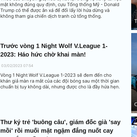
mật không đúng quy định, cựu Tổng thống Mỹ - Donald
Trump có thể được ân xá để đổi lấy lời hứa dừng và
không tham gia chiến dịch tranh cử tổng thống.
T
Trước vòng 1 Night Wolf V.League 1-
2023: Háo hức chờ khai màn!
03/02/2023 07:54
Vòng 1 Night Wolf V.League 1-2023 sẽ đem đến cho
khán giả màn ra mắt của các đội bóng sau một thời gian
chuẩn bị tuy không dài, nhưng được cho là đầy hứa hẹn.
C
Thư ký trẻ 'buông câu', giám đốc già 'say
mồi' rồi muối mặt ngậm đắng nuốt cay