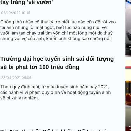
tay trắng 'về vườn'
06/10/2022 10:15
Chồng thú nhận cô thư ký trẻ biết lúc nào cần để rót vào
tai anh những lời mật ngọt, biết lúc nào nũng nịu, ve
vuốt làm tan chảy trái tim vốn chỉ một lòng một dạ thuỷ
chung với vợ của anh, khiến anh không sao cưỡng nổi!
B
Trường đại học tuyển sinh sai đối tượng
sẽ bị phạt tới 100 triệu đồng
23/04/2021 09:06
Theo quy định mới, từ mùa tuyển sinh năm nay 2021,
các hành vi vi phạm quy định về hoạt động tuyển sinh
sẽ bị xử lý nghiêm.
C