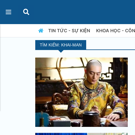
TIN TỨC - SỰ KIỆN
KHOA HỌC - CÔ
TÌM KIẾM: KHAI-MAN